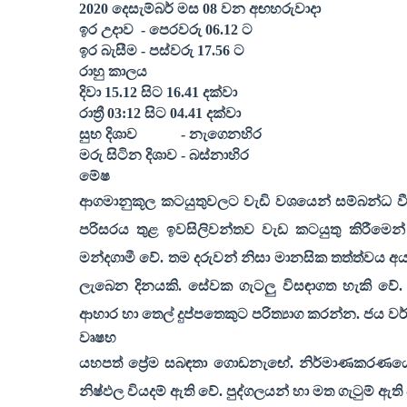
2020
දෙසැම්බර් මස
08
වන අඟහරුවාදා
ඉර උදාව
- පෙරවරු
06.12
ට
ඉර බැසීම - පස්වරු
17.56
ට
රාහු කාලය
දිවා
15.12
සිට
16.41
දක්වා
රාත්‍රී
03:12
සිට
04.41
දක්වා
සුභ දිශාව
- නැගෙනහිර
මරු සිටින දිශාව - බස්නාහිර
මේෂ
ආගමානුකූල කටයුතුවලට වැඩි වශයෙන් සම්බන්ධ වී
පරිසරය තුළ ඉවසිලිවන්තව වැඩ කටයුතු කිරීමෙන
මන්දගාමී වේ. තම දරුවන් නිසා මානසික තත්ත්වය අය
ලැබෙන දිනයකි. සේවක ගැටලු විසඳාගත හැකි වේ. 
ආහාර හා තෙල් දුප්පතෙකුට පරිත්‍යාග කරන්න. ජය වර
වෘෂභ
යහපත් ප්‍රේම සබඳතා ගොඩනැඟේ. නිර්මාණකරණයේ 
නිෂ්ඵල වියදම් ඇති වේ. පුද්ගලයන් හා මත ගැටුම් ඇ