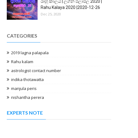
රාහු කාලය | ලග්න පලාපල 2020 |
Rahu Kalaya 2020 |2020-12-26
Dec 25, 2020
CATEGORIES
2019 lagna palapala
Rahu kalam
astrologist contact number
indika thotawatta
manjula peris
nishantha perera
EXPERTS NOTE