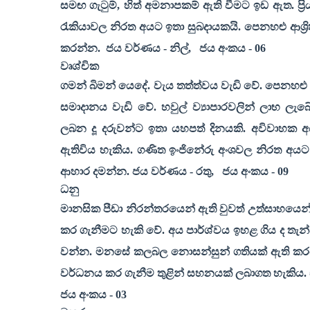
සමඟ ගැටුම්
,
හිත් අමනාපකම් ඇති වීමට ඉඩ ඇත. ප්‍ර
රැකියාවල නිරත අයට ඉතා සුබදායකයි. පෙනහළු ආශ්‍ර
කරන්න.
ජය වර්ණය - නිල්
,
ජය අංකය -
06
වෘශ්චික
ගමන් බිමන් යෙදේ. වැය තත්ත්වය වැඩි වේ. පෙනහළු ආ
සමාදානය වැඩි වේ. හවුල් ව්‍යාපාරවලින් ලාභ ලැ
ලබන දූ දරුවන්ට ඉතා යහපත් දිනයකි. අවිවාහක 
ඇතිවිය හැකිය. ගණිත ඉංජිනේරු අංශවල නිරත අයට 
ආහාර දමන්න. ජය වර්ණය - රතු
,
ජය අංකය -
09
ධනු
මානසික පීඩා නිරන්තරයෙන් ඇති වුවත් උත්සාහයෙන් 
කර ගැනීමට හැකි වේ. අය පාර්ශ්වය ඉහළ ගිය ද තැන්
වන්න. මනසේ කලබල නොසන්සුන් ගතියක් ඇති කරයි.
වර්ධනය කර ගැනීම තුළින් සහනයක් ලබාගත හැකිය. 
ජය අංකය -
03