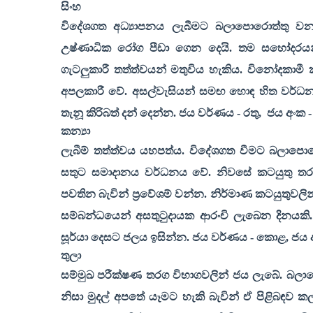
සිංහ
විදේශගත අධ්‍යාපනය ලැබීමට බලාපොරොත්තු වන
උෂ්ණාධික රෝග පීඩා ගෙන දෙයි. තම සහෝදරයන්
ගැටලුකාරී තත්ත්වයන් මතුවිය හැකිය. විනෝදකාමී
අපලකාරී වේ. අසල්වැසියන් සමඟ හොඳ හිත වර්ධනය
තැනූ කිරිබත් දන් දෙන්න. ජය වර්ණය - රතු
,
ජය අංක 
කන්‍යා
ලැබීම් තත්ත්වය යහපත්ය. විදේශගත වීමට බලාපොර
සතුට සමාදානය වර්ධනය වේ. නිවසේ කටයුතු තරමක
පවතින බැවින් ප්‍රවේශම් වන්න. නිර්මාණ කටයුතුවලින්
සම්බන්ධයෙන් අසතුටුදායක ආරංචි ලැබෙන දිනයකි
සූර්යා දෙසට ජලය ඉසින්න. ජය වර්ණය - කොළ
,
ජය 
තුලා
සම්මුඛ පරීක්ෂණ තරග විභාගවලින් ජය ලැබේ. බලාපො
නිසා මුදල් අපතේ යෑමට හැකි බැවින් ඒ පිළිබඳව 