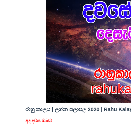
රාහු කාලය | ලග්න පලාපල 2020 | Rahu Kalay
අද දවස ඔබට