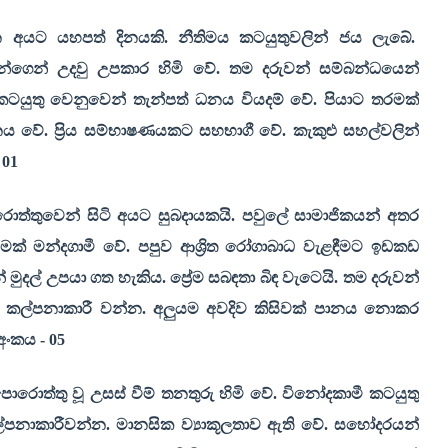
 අයට යහපත් දිනයකි. නීතිමය කටයුතුවලින් ජය ලැබේ.
ගෙන් උදවු උපකාර හිමි වේ. තම දරුවන් සම්බන්ධයෙන්
 කටයුතු වෙනුවෙන් තැන්පත් ධනය වියදම් වේ. පියාට තරමක්
 වේ. ප්‍රිය සම්භාෂණයකට සහභාගී වේ. කැකුළු සහල්වලින්
-
01
ොත්තුවෙන් සිටි අයට සුබදායකයි. පවුලේ සාමාජිකයන් අතර
් මන්දගාමී වේ. පපුව ආශ්‍රිත රෝගාබාධ වැළඳීමට ඉඩකඩ
 මුදල් උපයා ගත හැකිය. ප්‍රේම සබඳතා බිඳ වැටෙයි. තම දරුවන්
. කල්පනාකාරී වන්න. අලුයම අවදිව කිසිවක් පානය නොකර
අංකය -
05
රොත්තු වූ උසස් වීම් තනතුරු හිමි වේ. විනෝදකාමී කටයුතු
කල්පනාකාරීවන්න. මානසික ව්‍යාකූලතාව ඇති වේ. සහෝදරයන්