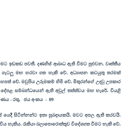
මට ඉඩකඩ පවතී. දණහිස් ආබාධ ඇති වීමට පුළුවන. වෘත්තීය
් ගැටලු මඟ හරවා ගත හැකි වේ. අධ්‍යාපන කටයුතු තරමක්
හපත් වේ. මවුපිය උරුමකම් හිමි වේ. මිතුරන්ගේ උදවු උපකාර
දේපළ සම්බන්ධයෙන් ඇති අවුල් තත්ත්වය මඟ හැරේ. වියළි
්ණය - රතු
,
ජය අංකය
-
09
යෙදී සිටින්නන්ට ඉතා සුබදායකයි. මවට අපල ඇති කරවයි.
ති විය හැකිය. රැකියා බලාපොරොත්තුව විදේශගත වීමට හැකි වේ.