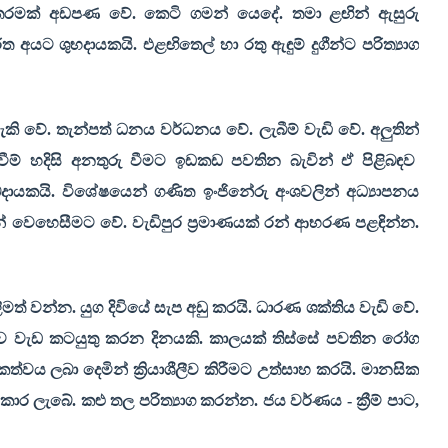
ු තරමක් අඩපණ වේ. කෙටි ගමන් යෙදේ. තමා ළඟින් ඇසුරු
යට ශුභදායකයි. එළඟිතෙල් හා රතු ඇඳුම් දුගීන්ට පරිත්‍යාග
ි වේ. තැන්පත් ධනය වර්ධනය වේ. ලැබීම් වැඩි වේ. අලුතින්
වීම් හදිසි අනතුරු වීමට ඉඩකඩ පවතින බැවින් ඒ පිළිබඳව
දායකයි. විශේෂයෙන් ගණිත ඉංජිනේරු අංශවලින් අධ්‍යාපනය
 වෙහෙසීමට වේ. වැඩිපුර ප්‍රමාණයක් රන් ආභරණ පළඳින්න.
මත් වන්න. යුග දිවියේ සැප අඩු කරයි. ධාරණ ශක්තිය වැඩි වේ.
්ව වැඩ කටයුතු කරන දිනයකි. කාලයක් තිස්සේ පවතින රෝග
වය ලබා දෙමින් ක්‍රියාශීලීව කිරීමට උත්සාහ කරයි. මානසික
ර ලැබේ. කළු තල පරිත්‍යාග කරන්න. ජය වර්ණය - ක්‍රීම් පාට
,