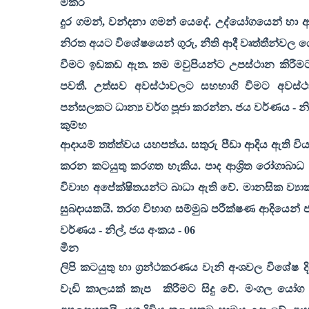
මකර
දුර ගමන්
,
වන්දනා ගමන් යෙදේ. උද්යෝගයෙන් හා ආ
නිරත අයට විශේෂයෙන් ගුරු
,
නීති ආදී වෘත්තීන්වල 
වීමට ඉඩකඩ ඇත. තම මවුපියන්ට උපස්ථාන කිරීමට 
පවතී. උත්සව අවස්ථාවලට සහභාගි වීමට අවස
පන්සලකට ධාන්‍ය වර්ග පූජා කරන්න. ජය වර්ණය - නි
කුම්භ
ආදායම් තත්ත්වය යහපත්ය. සතුරු පීඩා ආදිය ඇති ව
කරන කටයුතු කරගත හැකිය. පාද ආශ්‍රිත රෝගාබාධ
විවාහ අපේක්ෂිතයන්ට බාධා ඇති වේ. මානසික ව්‍යා
සුබදායකයි. තරග විභාග සම්මුඛ පරීක්ෂණ ආදියෙන් ජ
වර්ණය - නිල්
,
ජය අංකය -
06
මීන
ලිපි කටයුතු හා ග්‍රන්ථකරණය වැනි අංශවල විශේෂ
වැඩි කාලයක් කැප
කිරීමට සිදු වේ. මංගල යෝග 