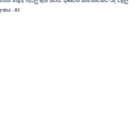
හපත් මිතුරු ගැටලු ඇති කරයි. ගුණවත් කාන්තාවකට රිදී වළලු
අංකය
- 03