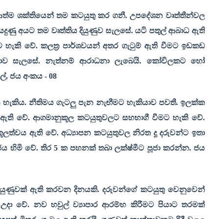
ත්ම ශක්තියෙන් තම කටයුතු කර ගනී. උපදේශන වෘත්තීන්වල
යෙදුණු අයට තම වෘත්තිය දියුණුව සැලසේ. යටි පතුල් ආබාධ ඇති
හැකි වේ. කලත්‍ර පාර්ශවයන් අතර ගැටුම් ඇති වීමට ඉඩකඩ
්ථාව සැලසේ. නැත්නම් ආරාධනා ලැබෙයි. කෝවිලකට හෝ
ල්
,
ජය අංකය -
08
ිය හැකිය. නීතිමය ගැටලු පැන නැඟීමට හැකියාව පවතී. ඉලක්ක
 ඇති වේ. ආගමානුකූල කටයුතුවලට සහභාගී වීමට හැකි වේ.
කූලත්වය ඇති වේ. අධ්‍යාපන කටයුතුවල නිරත දූ දරුවන්ට ඉතා
ය හිමි වේ. තිර
5
ක පහනක් තබා ලක්ෂ්මීට පූජා කරන්න. ජය
 දියුණුවක් ඇති කරවන දිනයකි. දරුවන්ගේ කටයුතු වෙනුවෙන්
උදා වේ. නව හවුල් ව්‍යාපාර ආරම්භ කිරීමට පියාට තරමක්