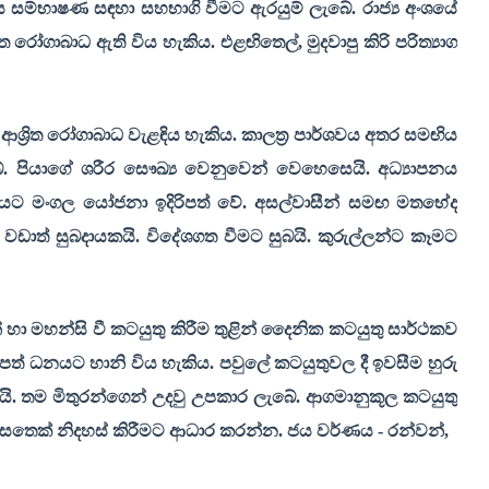
ිය සම්භාෂණ සඳහා සහභාගි වීමට ඇරයුම් ලැබේ. රාජ්‍ය අංශයේ
ිත රෝගාබාධ ඇති විය හැකිය. එළඟිතෙල්
,
මුදවාපු කිරි පරිත්‍යාග
ශ්‍රිත රෝගාබාධ වැළඳිය හැකිය. කාලත්‍ර පාර්ශවය අතර සමඟිය
බේ. පියාගේ ශරීර සෞඛ්‍ය වෙනුවෙන් වෙහෙසෙයි. අධ්‍යාපනය
අයට මංගල යෝජනා ඉදිරිපත් වේ. අසල්වාසීන් සමඟ මතභේද
වඩාත් සුබදායකයි. විදේශගත වීමට සුබයි. කුරුල්ලන්ට කෑමට
හා මහන්සි වී කටයුතු කිරීම තුළින් දෛනික කටයුතු සාර්ථකව
පත් ධනයට හානි විය හැකිය. පවුලේ කටයුතුවල දී ඉවසීම හුරු
 තම මිතුරන්ගෙන් උදවු උපකාර ලැබේ. ආගමානුකූල කටයුතු
සතෙක් නිදහස් කිරීමට ආධාර කරන්න. ජය වර්ණය - රන්වන්
,