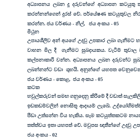
අධ්‍යාපනය ලබන දූ දරුවන්ගේ අධ්‍යාපන කටයුත
කරන්නන්ගෙන් දුරස් වේ. පර්යේෂණ කටයුතුවල නිරත අ
කරන්න. ජය වර්ණය - නිල්
,
ජය අංකය -
05
මිථුන
උපායශීලීව අන් අයගේ උදවු උපකාර ලබා ගැනීමට හැක
වාහන මිල දී
ගැනීමට සුබදායකය. වැටීම් තුවාල 
කල්පනාකාරී වන්න. අධ්‍යාපනය ලබන දරුවන්ට සුබ
ලබන්නන්ට වඩා
ශුභයි. අනුන්ගේ යහපත වෙනුවෙන්
ජය වර්ණය - කොළ
,
ජය අංකය -
05
කටක
හවුල්කරුවන් සමඟ ගනුදෙනු කිරීමේ දී වඩාත් සැලකිලි
ඉඩකඩම්වලින් නොසිතූ ආදායම් ලැබේ. උද්යෝගිමත
පීඩා උත්සන්න විය හැකිය. සෑම කටයුත්තකටම නායකත්
තත්ත්වය ඉතා යහපත් වේ. මවුපස ඥාතීන්ගේ උදවු උපකා
ජය අංකය -
02