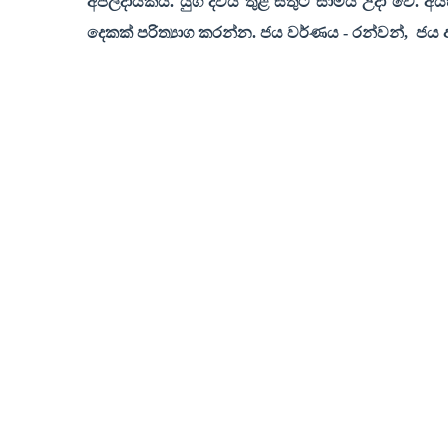
අපලදායකයි. යුග දිවිය තුළ සතුට සාමය උදා වේ. අය
දෙකක් පරිත්‍යාග කරන්න
.
ජය වර්ණය
-
රන්වන්
,
ජය 