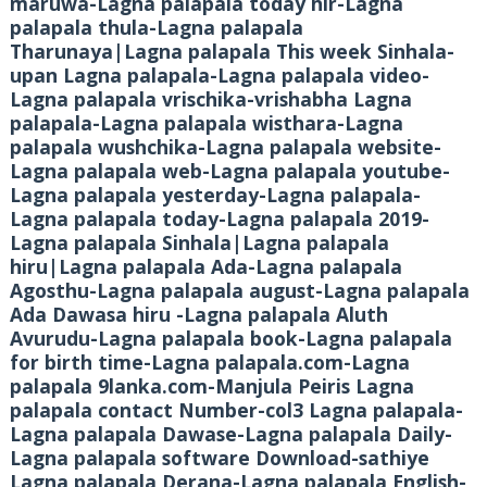
maruwa-Lagna palapala today hir-Lagna
palapala thula-Lagna palapala
Tharunaya|Lagna palapala This week Sinhala-
upan Lagna palapala-Lagna palapala video-
Lagna palapala vrischika-vrishabha Lagna
palapala-Lagna palapala wisthara-Lagna
palapala wushchika-Lagna palapala website-
Lagna palapala web-Lagna palapala youtube-
Lagna palapala yesterday-Lagna palapala-
Lagna palapala today-Lagna palapala 2019-
Lagna palapala Sinhala|Lagna palapala
hiru|Lagna palapala Ada-Lagna palapala
Agosthu-Lagna palapala august-Lagna palapala
Ada Dawasa hiru -Lagna palapala Aluth
Avurudu-Lagna palapala book-Lagna palapala
for birth time-Lagna palapala.com-Lagna
palapala 9lanka.com-Manjula Peiris Lagna
palapala contact Number-col3 Lagna palapala-
Lagna palapala Dawase-Lagna palapala Daily-
Lagna palapala software Download-sathiye
Lagna palapala Derana-Lagna palapala English-