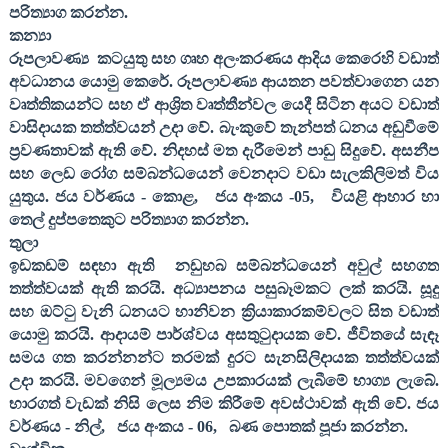
පරිත්‍යාග කරන්න.
කන්‍යා
රූපලාවණ්‍ය
කටයුතු සහ ගෘහ අලංකරණය ආදිය කෙරෙහි වඩාත්
අවධානය යොමු කෙරේ. රූපලාවණ්‍ය ආයතන පවත්වාගෙන යන
වෘත්තිකයන්ට සහ ඒ ආශ්‍රිත වෘත්තීන්වල යෙදී සිටින අයට වඩාත්
වාසිදායක තත්ත්වයන් උදා වේ. බැංකුවේ තැන්පත් ධනය අඩුවීමේ
ප්‍රවණතාවක් ඇති වේ. නිදහස් මත දැරීමෙන් පාඩු සිදුවේ. අසනීප
සහ ලෙඩ රෝග සම්බන්ධයෙන් වෙනදාට වඩා සැලකිලිමත් විය
යුතුය. ජය වර්ණය - කොළ
,
ජය අංකය -
05,
වියළි ආහාර හා
තෙල් දුප්පතෙකුට පරිත්‍යාග කරන්න.
තුලා
ඉඩකඩම් සඳහා ඇති
නඩුහබ සම්බන්ධයෙන් අවුල් සහගත
තත්ත්වයක් ඇති කරයි. අධ්‍යාපනය පසුබෑමකට ලක් කරයි. සූදු
සහ ඔට්ටු වැනි ධනයට හානිවන ක්‍රියාකාරකම්වලට සිත වඩාත්
යොමු කරයි. ආදායම් පාර්ශ්වය අසතුටුදායක වේ. ජීවිතයේ සැඳෑ
සමය ගත කරන්නන්ට තරමක් දුරට සැනසිලිදායක තත්ත්වයක්
උදා කරයි. මවගෙන් මූල්‍යමය උපකාරයක් ලැබීමේ භාග්‍ය ලැබේ.
භාරගත් වැඩක් නිසි ලෙස නිම කිරීමේ අවස්ථාවක් ඇති වේ. ජය
වර්ණය - නිල්
,
ජය අංකය -
06,
බණ පොතක් පූජා කරන්න.