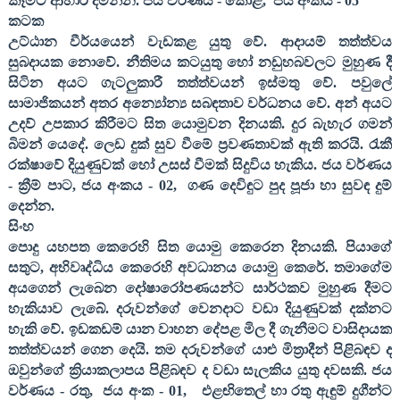
කෑමට ආහාර දමන්න. ජය වර්ණය - කොළ
,
ජය අංකය -
05
කටක
උට්ඨාන වීර්යයෙන් වැඩකළ යුතු වේ. ආදායම් තත්ත්වය
සුබදායක නොවේ. නීතිමය කටයුතු හෝ නඩුහබවලට මුහුණ දී
සිටින අයට ගැටලුකාරී තත්ත්වයන් ඉස්මතු වේ. පවුලේ
සාමාජිකයන් අතර අන්‍යෝන්‍ය සබඳතාව වර්ධනය වේ. අන් අයට
උදව් උපකාර කිරීමට සිත යොමුවන දිනයකි. දුර බැහැර ගමන්
බිමන් යෙදේ. ලෙඩ දුක් සුව වීමේ ප්‍රවණතාවක් ඇති කරයි. රැකී
රක්ෂාවේ දියුණුවක් හෝ උසස් වීමක් සිදුවිය හැකිය. ජය වර්ණය
- ක්‍රීම් පාට
,
ජය අංකය -
02,
ගණ දෙවිඳුට පුද පූජා හා සුවඳ දුම්
දෙන්න.
සිංහ
පොදු යහපත කෙරෙහි සිත යොමු කෙරෙන දිනයකි. පියාගේ
සතුට
,
අභිවෘද්ධිය කෙරෙහි අවධානය යොමු කෙරේ. තමාගේම
අයගෙන් ලැබෙන දෝෂාරෝපණයන්ට සාර්ථකව මුහුණ දීමට
හැකියාව ලැබේ. දරුවන්ගේ වෙනදාට වඩා දියුණුවක් දක්නට
හැකි වේ. ඉඩකඩම් යාන වාහන දේපළ මිල දී ගැනීමට වාසිදායක
තත්ත්වයන් ගෙන දෙයි. තම දරුවන්ගේ යාළු මිත්‍රාදීන් පිළිබඳව ද
ඔවුන්ගේ ක්‍රියාකලාපය පිළිබඳව ද වඩා සැලකිය යුතු දවසකි. ජය
වර්ණය - රතු
,
ජය අංක -
01,
එළඟිතෙල් හා රතු ඇඳුම් දුගීන්ට