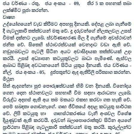
ජය වර්ණය - රතු
,
ජය අංකය
-
09,
තිර
5
ක පහනක් තබා
ලක්ෂ්මීට පූජා කරන්න.
වෘෂභ
උද්යෝගයෙන් වැඩ කිරීමට අපහසු දිනයකි. දේපළ ලබා ගැනීමේ
දී ගැටලුකාරී තත්ත්වයන් මතු වේ. දූ දරුවන්ගේ නිලතලවල උසස්
වීමක් දක්නට ලැබේ. ස්වර්ණාභරණ මිල දී ගැනීමේ අවස්ථාවන්
ජනිත වේ. සිතෙහි ස්ථාවරත්වයක් වෙනදාට වඩා ඇති වේ.
නඩුහබවලට පැටලී සිටින අයට අවාසිදායක තත්ත්වයක් උදා
කරයි. උසස් අධ්‍යාපන කටයුතුවලට බාධා පැමිණේ. ඇස්වල
ආබාධ පිළිබඳ අවධානයෙන් සිටිය යුතුය දිනයකි. ජය වර්ණය -
නිල්
,
ජය අංකය -
05,
දුප්පතුන්ට ඇඳ ඇතිරිලි පරිත්‍යාග කරන්න.
මිථුන
සිත් ඇදගන්නා සුළු පෞරුෂත්වයක් හිමි වන දිනයකි. විනෝදය
ගෙන දෙන ස්ථානවලට සහභාගී වීම සඳහා ආරාධනා ලැබේ.
විරුද්ධ අදහස් ඇති අය තම මතයට එකඟ කරවා ගත හැකි වේ.
පෙම් සබඳතා ගොඩනැගේ. ගෘහ ජීවිතයේ අදාළ කටයුතු සාර්ථක
වේ. ලිපි කටයුතු හා
ගෘහස්ථකරණය වැනි අංශවල විශේෂ
දියුණුවක් ඇති කරවයි. දරුවන් බලාපොරොත්තුව සිටින අයගේ
ප්‍රාර්ථනා පිළිබඳ ගැටලුකාරී තත්ත්වයන් මතු කරයි. කුරුල්ලන්ට