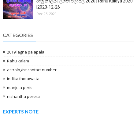
රාහු කාලය | ලග්න පලාපල 2020 | Rahu Kalaya 2020
|2020-12-26
Dec 25, 2020
CATEGORIES
2019 lagna palapala
Rahu kalam
astrologist contact number
indika thotawatta
manjula peris
nishantha perera
EXPERTS NOTE