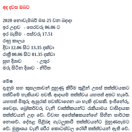
අද දවස ඔබට
20
20
නොවැම්බර් මස
25
වන බදාදා
ඉර උදාව
- පෙරවරු 06.0
6
ට
ඉර බැසීම
- පස්වරු 1
7
.
5
1
රාහු කාලය
දිවා 12.0
6
සිට 13.3
5
දක්වා
රාත්‍රී 00.0
6
සිට 01.3
5
දක්වා
සුභ දිශාව
- උතුර
මරු සිටින දිශාව
- නිරිත
මේෂ
දැනුම සහ කුසලතාවන් පුහුණු කිරීම තුළින් උසස් තත්ත්වයකට
පත්වීමේ හැකියාව පවතී. ආදායම් තත්ත්වය යහපත් අතට හැරේ.
යහපත් මිතුරු ඇසුරක් පවත්වාගෙන යා හැකි දවසකි. ඉංජිනේරු
,
වෛද්‍ය
,
බ්‍රෝකර්වරු වැනි වෘත්තිකයන්ට රැකියාමය වාසිදායක
තත්ත්වයන් උදා වේ. විවාහ අපේක්ෂකයන්ගේ සිහින සාර්ථක
නොවේ. දේපළ පිළිබඳ ගැටලුකාරී තත්ත්වයන්ට මුහුණපෑමට
වේ. මුත්‍රාශය වැනි ශරීර කොටස්වල රෝගී තත්ත්වයන් ඇති වේ.