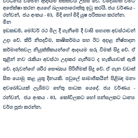
වර්ධනය වීමෙන් ආදායම් තත්ත්වය උසස් වේ. විදේශගත වීමට
අපේක්ෂා කරන අයගේ බලාපොරොත්තු ඉටු කරයි. ජය වර්ණය
-
රන්වන්
,
ජය අංකය
- 03,
මිදි හෝ මිදි යුෂ පරිත්‍යාග කරන්න
.
මීන
ඉඩකඩම්
,
මෝටර් රථ මිල දී ගැනීමේ දී වාසි සහගත අවස්ථාවන්
උදා වේ. කිරි නිපදවීම
,
කෘෂිකර්මය සහ ඊට අදාළ නිෂ්පාදන
කර්මාන්තවල නියුක්තිකයන්ගේ ආදායම සරු වීමක් සිදු වේ. ඒ
තුළින් නව රැකියා අවස්ථා උදාකර ගැනීමට ද හැකියාවක් ඇති
වේ. දරුවන්ගේ ශරීර සෞඛ්‍යය පිරිහීමක් සිදු වේ. ඒ ගැන වඩාත්
සිත යොමු කළ යුතු දිනයකි. පවුලේ සාමාජිකයින් පිළිබඳ මනා
අවබෝධයක් ලැබීමට හේතු සාධක යෙදේ. ජය වර්ණය
-
රන්වන්
,
ජය අංකය
- 03,
කෝවිලකට හෝ පන්සලකට ධාන්‍ය
වර්ග පූජා කරන්න
.