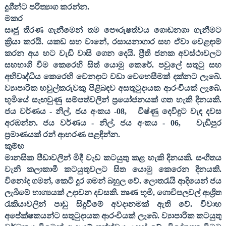
දුගීන්ට පරිත්‍යාග කරන්න.
මකර
සෘජු තීරණ ගැනීමෙන් තම පෞරුෂත්වය ගොඩනගා ගැනීමට
ක්‍රියා කරයි. යකඩ සහ වානේ
,
රසායනාගාර සහ ඒවා වෙළඳාම්
කරන අය හට වැඩි වාසි ගෙන දෙයි. ප්‍රීති ජනක අවස්ථාවලට
සහභාගි වීම කෙරෙහි සිත් යොමු කෙරේ. පවුලේ සතුටු සහ
අභිවෘද්ධිය කෙරෙහි වෙනදාට වඩා වෙහෙසීමක් දක්නට ලැබේ.
ව්‍යාපාරික හවුල්කරුවකු පිළිබඳව අසතුටුදායක ආරංචියක් ලැබේ.
භූමියේ සැඟවුණු සම්පත්වලින් ප්‍රයෝජනයක් ගත හැකි දිනයකි.
ජය වර්ණය - නිල්
,
ජය අංකය -
08,
විෂ්ණු දෙවිඳුට වැඳ දවස
අරඹන්න. ජය වර්ණය - නිල්
,
ජය අංකය -
06,
වැඩිපුර
ප්‍රමාණයක් රන් ආභරණ පළඳින්න.
කුම්භ
මානසික පීඩාවලින් මිදී වැඩ කටයුතු කළ හැකි දිනයකි. සංගීතය
වැනි කලාකාමී කටයුතුවලට සිත යොමු කෙරෙන දිනයකි.
විනෝද ගමන්
,
කෙටි දුර ගමන් බහුල වේ. ලොතරැයි ආදියෙන් ජය
ලැබීමේ භාග්‍යයක් උදාවන දවසකි. තෘණ භූමි
,
ගොවිපලවල් ආශ්‍රිත
රැකියාවලින් පාඩු සිදුවීමේ අවදානමක් ඇති වේ. විවාහ
අපේක්ෂකයන්ට සතුටුදායක ආරංචියක් ලැබේ. ව්‍යාපාරික කටයුතු