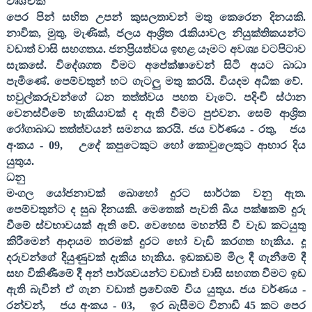
වෘශ්චික
පෙර පින් සහිත උපන් කුසලතාවන් මතු කෙරෙන දිනයකි.
නාවික
,
මුතු
,
මැණික්
,
ජලය ආශ්‍රිත රැකියාවල නියුක්තිකයන්ට
වඩාත් වාසි සහගතය. ජනප්‍රියත්වය ඉහළ යෑමට අවශ්‍ය වටපිටාව
සැකසේ. විදේශගත වීමට අපේක්ෂාවෙන් සිටි අයට බාධා
පැමිණේ. පෙම්වතුන් හට ගැටලු මතු කරයි. වියදම අධික වේ.
හවුල්කරුවන්ගේ ධන තත්ත්වය පහත වැටේ. පදිංචි ස්ථාන
වෙනස්වීමේ හැකියාවක් ද ඇති වීමට පුළුවන. සෙම් ආශ්‍රිත
රෝගාබාධ තත්ත්වයන් සමනය කරයි. ජය වර්ණය - රතු
,
ජය
අංකය -
09,
උදේ කපුටෙකුට හෝ කොවුලෙකුට ආහාර දිය
යුතුය.
ධනු
මංගල යෝජනාවක් බොහෝ දුරට සාර්ථක වනු ඇත.
පෙම්වතුන්ට ද සුබ දිනයකි. මෙතෙක් පැවති බිය පක්ෂකම් දුරු
වීමේ ස්වභාවයක් ඇති වේ. වෙහෙස මහන්සි වී වැඩ කටයුතු
කිරීමෙන් ආදායම තරමක් දුරට හෝ වැඩි කරගත හැකිය. දූ
දරුවන්ගේ දියුණුවක් දැකිය හැකිය. ඉඩකඩම් මිල දී ගැනීමේ දී
සහ විකිණීමේ දී අන් පාර්ශවයන්ට වඩාත් වාසි සහගත වීමට ඉඩ
ඇති බැවින් ඒ ගැන වඩාත් ප්‍රවේශම් විය යුතුය. ජය වර්ණය -
රන්වන්
,
ජය අංකය -
03,
ඉර බැසීමට විනාඩි
45
කට පෙර