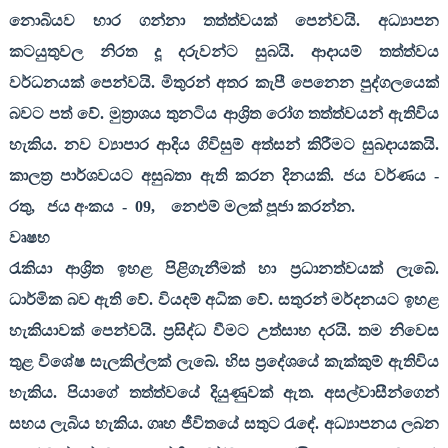
නොබියව භාර ගන්නා තත්ත්වයක් පෙන්වයි. අධ්‍යාපන
කටයුතුවල නිරත දූ දරුවන්ට සුබයි. ආදායම් තත්ත්වය
වර්ධනයක් පෙන්වයි. මිතුරන් අතර කැපී පෙනෙන පුද්ගලයෙක්
බවට පත් වේ. මුත්‍රාශය තුනටිය ආශ්‍රිත රෝග තත්ත්වයන් ඇතිවිය
හැකිය. නව ව්‍යාපාර ආදිය ගිවිසුම් අත්සන් කිරීමට සුබදායකයි.
කාලත්‍ර පාර්ශවයට අසුබතා ඇති කරන දිනයකි. ජය වර්ණය -
රතු
,
ජය අංකය
-
09,
නෙළුම් මලක් පූජා කරන්න.
වෘෂභ
රැකියා ආශ්‍රිත ඉහළ පිළිගැනීමක් හා ප්‍රධානත්වයක් ලැබේ.
ධාර්මික බව ඇති වේ. වියදම් අධික වේ. සතුරන් මර්දනයට ඉහළ
හැකියාවක් පෙන්වයි. ප්‍රසිද්ධ වීමට උත්සාහ දරයි. තම නිවෙස
තුළ විශේෂ සැලකිල්ලක් ලැබේ. හිස ප්‍රදේශයේ කැක්කුම් ඇතිවිය
හැකිය. පියාගේ තත්ත්වයේ දියුණුවක් ඇත. අසල්වාසීන්ගෙන්
සහය ලැබිය හැකිය. ගෘහ ජීවිතයේ සතුට රැඳේ. අධ්‍යාපනය ලබන