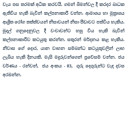
වැය පස තරමක් අධික කරවයි. ගමන් බිමන්වල දී කරදර බාධක
ඇතිවිය හැකි බැවින් කල්පනාකාරී වන්න. ආමාශය හා මුත්‍රාශය
ආශ්‍රිත රෝග තත්ත්වයන් නිසාවයන් නිසා පීඩාවට පත්විය හැකිය.
මුදල් ගනුදෙනුවල දී වංචාවන්ට හසු විය හැකි බැවින්
කල්පනාකාරීව කටයුතු කරන්න. සතුරන් මර්දනය කළ හැකිය.
නිවාස ගේ දොර
,
යාන වාහන සම්බන්ධ කටයුතුවලින් ලාභ
ලැබිය හැකි දිනයකි. මැසි මදුරුවන්ගෙන් ප්‍රවේසම් වන්න. ජය
වර්ණය - රන්වන්
,
ජය අංකය -
03,
ගුරු දෙගුරුන්ට වැඳ දවස
අරඹන්න.