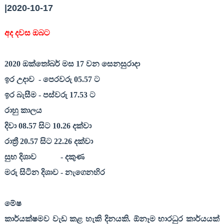
|2020-10-17
අද දවස ඔබට
2020
ඔක්තෝබර් මස
17
වන සෙනසුරාදා
ඉර උදාව
- පෙරවරු
05.57
ට
ඉර බැසීම - පස්වරු
17.53
ට
රාහු කාලය
දිවා
08.57
සිට
10.26
දක්වා
රාත්‍රී
20.57
සිට
22.26
දක්වා
සුභ දිශාව
- දකුණ
මරු සිටින දිශාව - නැගෙනහිර
මේෂ
කාර්යක්ෂමව වැඩ කළ හැකි දිනයකි. ඕනෑම භාරධුර කාර්යයක්