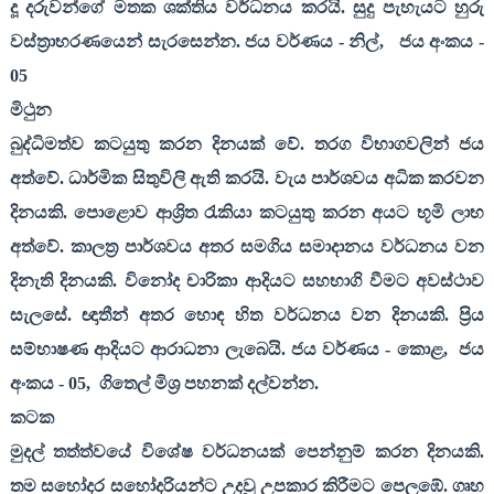
දූ දරුවන්ගේ මතක ශක්තිය වර්ධනය කරයි. සුදු පැහැයට හුරු
වස්ත්‍රාභරණයෙන් සැරසෙන්න. ජය වර්ණය - නිල්
,
ජය අංකය -
05
මිථුන
බුද්ධිමත්ව කටයුතු කරන දිනයක් වේ. තරග විභාගවලින් ජය
අත්වේ. ධාර්මික සිතුවිලි ඇති කරයි. වැය පාර්ශවය අධික කරවන
දිනයකි. පොළොව ආශ්‍රිත රැකියා කටයුතු කරන අයට භූමි ලාභ
අත්වේ. කාලත්‍ර පාර්ශවය අතර සමගිය සමාදානය වර්ධනය වන
දිනැති දිනයකි. විනෝද චාරිකා ආදියට සහභාගි වීමට අවස්ථාව
සැලසේ. ඥාතීන් අතර හොඳ හිත වර්ධනය වන දිනයකි. ප්‍රිය
සම්භාෂණ ආදියට ආරාධනා ලැබෙයි. ජය වර්ණය - කොළ
,
ජය
අංකය -
05,
ගිතෙල් මිශ්‍ර පහනක් දල්වන්න.
කටක
මුදල් තත්ත්වයේ විශේෂ වර්ධනයක් පෙන්නුම් කරන දිනයකි.
තම සහෝදර සහෝදරියන්ට උදවු උපකාර කිරීමට පෙලඹේ. ගෘහ