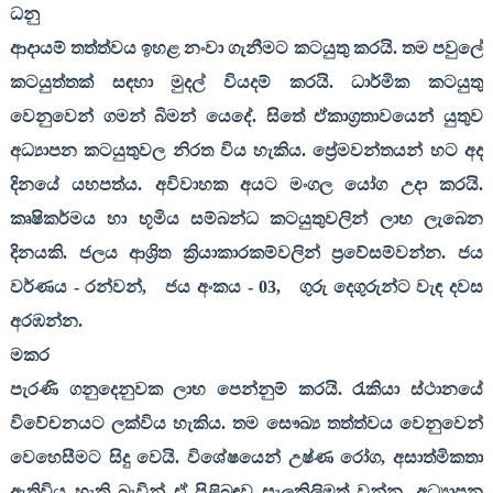
ධනු
ආදායම් තත්ත්වය ඉහළ නංවා ගැනීමට කටයුතු කරයි. තම පවුලේ
කටයුත්තක් සඳහා මුදල් වියදම් කරයි. ධාර්මික කටයුතු
වෙනුවෙන් ගමන් බිමන් යෙදේ. සිතේ ඒකාග්‍රතාවයෙන් යුතුව
අධ්‍යාපන කටයුතුවල නිරත විය හැකිය. ප්‍රේමවන්තයන් හට අද
දිනයේ යහපත්ය. අවිවාහක අයට මංගල යෝග උදා කරයි.
කෘෂිකර්මය හා භූමිය සම්බන්ධ කටයුතුවලින් ලාභ ලැබෙන
දිනයකි. ජලය ආශ්‍රිත ක්‍රියාකාරකම්වලින් ප්‍රවේසම්වන්න. ජය
වර්ණය - රන්වන්
,
ජය අංකය -
03,
ගුරු දෙගුරුන්ට වැඳ දවස
අරඹන්න.
මකර
පැරණි ගනුදෙනුවක ලාභ පෙන්නුම් කරයි. රැකියා ස්ථානයේ
විවේචනයට ලක්විය හැකිය. තම සෞඛ්‍ය තත්ත්වය වෙනුවෙන්
වෙහෙසීමට සිදු වෙයි. විශේෂයෙන් උෂ්ණ රෝග
,
අසාත්මිකතා
ඇතිවිය හැකි බැවින් ඒ පිළිබඳව සැලකිලිමත් වන්න. අධ්‍යාපන