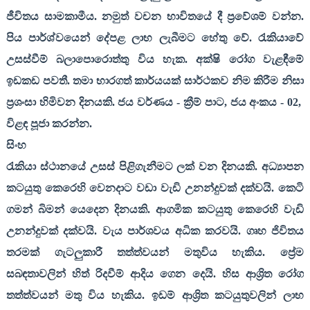
ජීවිතය සාමකාමීය. නමුත් වචන භාවිතයේ දී ප්‍රවේශම් වන්න.
පිය පාර්ශ්වයෙන් දේපළ ලාභ ලැබීමට හේතු වේ. රැකියාවේ
උසස්වීම් බලාපොරොත්තු විය හැක. අක්ෂි රෝග වැළඳීමේ
ඉඩකඩ පවතී. තමා භාරගත් කාර්යයක් සාර්ථකව නිම කිරීම නිසා
ප්‍රශංසා හිමිවන දිනයකි. ජය වර්ණය - ක්‍රීම් පාට
,
ජය අංකය -
02,
විළඳ පූජා කරන්න.
සිංහ
රැකියා ස්ථානයේ උසස් පිළිගැනීමට ලක් වන දිනයකි. අධ්‍යාපන
කටයුතු කෙරෙහි වෙනදාට වඩා වැඩි උනන්දුවක් දක්වයි. කෙටි
ගමන් බිමන් යෙදෙන දිනයකි. ආගමික කටයුතු කෙරෙහි වැඩි
උනන්දුවක් දක්වයි. වැය පාර්ශවය අධික කරවයි. ගෘහ ජිවිතය
තරමක් ගැටලුකාරී තත්ත්වයන් මතුවිය හැකිය. ප්‍රේම
සබඳතාවලින් හිත් රිදවීම් ආදිය ගෙන දෙයි. හිස ආශ්‍රිත රෝග
තත්ත්වයන් මතු විය හැකිය. ඉඩම් ආශ්‍රිත කටයුතුවලින් ලාභ