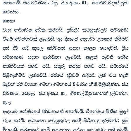
ගෙනෙයි. ජය වර්ණය - රතු
,
ජය අංක -
01,
නෙළුම් මලක් පූජා
කරන්න.
කන්‍යා
වැය පාර්ශවය අධික කරවයි. ප්‍රසිද්ධ කටයුතුවලට සම්බන්ධ
වීමේ අවස්ථාවක් ලැබෙයි. අද දිනයේ අනුන්ට උපකාර කිරීමට
දන් දීම් ආදී කුසල කර්මයන් සඳහා කාලය යොදවයි. ප්‍රිය
සම්භාෂණ සඳහා ආරාධනා ලැබෙයි. කලක් පැවති රෝග
තත්ත්වයක් පහව යයි. සතුරු කරදර පහව යයි. සමාජයේ
පිළිගැනීමට ලක්වෙයි. රජයේ දඬුවම් ආදියට ලක් විය හැකි
බැවින් රථ වාහන ගමනා ගමනයේ දී මාර්ග නීති පිළිපදින්න. ජය
වර්ණය - කොළ
,
ජය අංකය -
05,
ගිතෙල් මිශ්‍ර පහනක් දල්වන්න.
තුලා
ආදායම් තත්ත්වයේ වර්ධනයක් පෙන්වයි. විනෝදය පිණිස මුදල්
වැය කරයි. අධ්‍යාපන කටයුතුවල යෙදී සිටින දූ දරුවන්ට සුබ
දිනයකි. සමාජයේ කැපී පෙනෙන පුද්ගලයකු බවට පත් වෙයි.