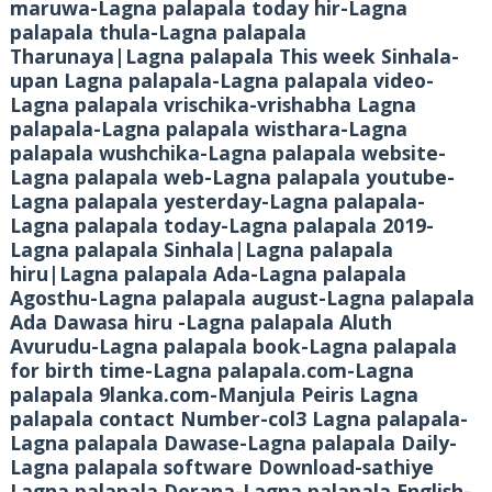
maruwa-Lagna palapala today hir-Lagna
palapala thula-Lagna palapala
Tharunaya|Lagna palapala This week Sinhala-
upan Lagna palapala-Lagna palapala video-
Lagna palapala vrischika-vrishabha Lagna
palapala-Lagna palapala wisthara-Lagna
palapala wushchika-Lagna palapala website-
Lagna palapala web-Lagna palapala youtube-
Lagna palapala yesterday-Lagna palapala-
Lagna palapala today-Lagna palapala 2019-
Lagna palapala Sinhala|Lagna palapala
hiru|Lagna palapala Ada-Lagna palapala
Agosthu-Lagna palapala august-Lagna palapala
Ada Dawasa hiru -Lagna palapala Aluth
Avurudu-Lagna palapala book-Lagna palapala
for birth time-Lagna palapala.com-Lagna
palapala 9lanka.com-Manjula Peiris Lagna
palapala contact Number-col3 Lagna palapala-
Lagna palapala Dawase-Lagna palapala Daily-
Lagna palapala software Download-sathiye
Lagna palapala Derana-Lagna palapala English-