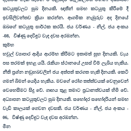
කටයුතුවලට සුබ දිනයකි. ඥාතීන් සමඟ කටයුතු කිරීමේ දී
ඉවසිලිවන්තව ක්‍රියා කරන්න. ආගමික නැඹුරුව අද දිනයේ
ඔබගේ කටයුතු සාර්ථක කරයි. ජය වර්ණය - නිල්
,
ජය අංකය
-
08,
විෂ්ණු දෙවිඳුට වැඳ දවස අරඹන්න.
කුම්භ
හවුල් ව්‍යාපාර ආදිය ආරම්භ කිරීමට ඉතාමත් සුභ දිනයකි. වැය
පස තරමක් ඉහළ යයි. රැකියා ස්ථානයේ උසස් වීම් ලැබිය හැකිය.
නීති ප්‍රශ්න නඩුහබවලින් ජය අත්පත් කරගත හැකි දිනයකි. කෙටි
ගමන් බිමන් යෙදිය හැකිය. මවගේ රෝග තත්ත්වයක් වෙනුවෙන්
වෙහෙසීමට සිදු වේ. ගෘහය තුළ තමාට ප්‍රධානත්වයක් හිමි වේ.
අධ්‍යාපන කටයුතුවලට සුබ දිනයකි. සහෝදර සහෝදරියන් සමඟ
වැඩි කාලයක් ගෙවන දවසකි. ජය වර්ණය - නිල්
,
ජය අංකය -
06,
විෂ්ණු දෙවිඳුට වැඳ දවස අරඹන්න.
මීන