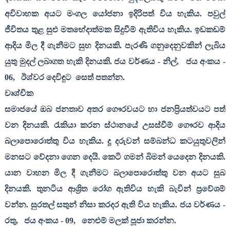
අවිවාහක අයට මංගල යෝජනා ඉදිරිපත් විය හැකිය. පවුල්
ජීවිතය තුළ සුළු මතභේදාත්මක සිදුවීම් ඇතිවිය හැකිය. ඉඩකඩම්
ආදිය මිල දී ගැනීමට සුභ දිනයකි. පැරණි ගනුදෙනුවකින් ලැබිය
යුතු මුදල් ලබාගත හැකි දිනයකි. ජය වර්ණය - නිල්
,
ජය අංකය -
06,
ඊශ්වර දෙවිඳුට
සෙත් පතන්න.
වෘශ්චික
සමාජයේ ඔබ ජනතාව අතර ගෞරවයට හා ජනප්‍රියත්වයට පත්
වන දිනයකි. රැකියා කරන ස්ථානයේ උසස්වීම් ගෞරව ආදිය
බලාපොරොත්තු විය හැකිය. දූ දරුවන් සම්බන්ධ කටයුතුවලින්
මනසට වේදනා ගෙන දෙයි. කෙටි ගමන් බිමන් යෙදෙන දිනයකි.
යාන වාහන මිල දී ගැනීමට බලාපොරොත්තු වන අයට සුබ
දිනයකි. තුනටිය ආශ්‍රිත රෝග ඇතිවිය හැකි බැවින් ප්‍රවේශම්
වන්න. සුරතල් සතුන් නිසා කරදර ඇති විය හැකිය. ජය වර්ණය -
රතු
,
ජය අංකය -
09,
නෙළුම් මලක් පූජා කරන්න.