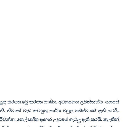
යුතු කරගත ඉටු කරගත හැකිය. අධ්‍යාපනය ලබන්නන්ට
යහපත්
ගනී. නිවසේ වැඩ කටයුතු කාර්ය බහුල තත්ත්වයක් ඇති කරයි.
ාරීවන්න. තෙල් සහිත ආහාර උදරයේ ගැටලු ඇති කරයි. කලකින්