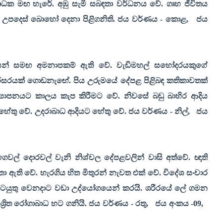
ට බාධක මඟ හැරේ. අඹු සැමි සබඳතා වර්ධනය වේ. ගෘහ ජීවිතය
ේ උපදෙස් බොහෝ දෙනා පිළිගනිති. ජය වර්ණය - කොළ
,
ජය
ිත්‍රයන් සමඟ අමනාපකම් ඇති වේ. වැඩිමහල් සහෝදරයකුගේ
පරිසරයක් ගොඩනැඟේ. පිය උරුමයේ දේපළ පිළිබඳ කතිකාවතක්
අධ්‍යාපනයට කාලය කැප කිරීමට වේ. නිවසේ බඩු බාහිර ආදිය
ට හේතු වේ. උදරාබාධ ආදියට හේතු වේ. ජය වර්ණය - නිල්
,
ජය
ල් දොරවල් වැනි නිශ්චල දේපළවලින් වාසි අත්වේ. ඥාති
ා ඇති වේ. හැරගිය හිත මිතුරන් නැවත එක් වේ. විදේශ සංචාර
 කටයුතු වෙනදාට වඩා උද්යෝගයෙන් කරයි. ශරීරයේ ලේ ගමන
ශ්‍රිත රෝගාබාධ හට ගනියි. ජය වර්ණය - රතු
,
ජය අංකය -
09,