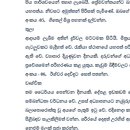
පිය පාර්ශවයෙන් ත්‍යාග ලැබෙයි. ප්‍රේමවන්තයන්
යහපත්ය. නිවසට අමුත්තන් පිරිසක් පැමිණේ. ඔබග
අංකය -
05,
ගිතෙල් මිශ්‍ර පහනක් දල්වන්න.
තුලා
ආදායම් ලැබීම අතින් දුර්වල මට්ටමක සිටියි. ම
ගැටලුවකට මැදිහත් වේ. රැකියා ස්ථානයේ යහපත් 
ඇති වේ. ව්‍යාපාර දියුණුවන දිනයකි. දරුවන්ගේ 
ප්‍රවේශමෙන් පරිහරණය කළ යුතුය. කැඩුම් බිඳීම්වල
අංකය -
06,
ඊශ්වර දෙවිඳුට
සෙත් පතන්න.
වෘශ්චික
තම ධෛර්යය පෙන්වන දිනයකි. දේපළ ඉඩකඩම් ගෙව
සම්බන්ධතා වර්ධනය වේ. උසස් අධ්‍යාපනයට නැඹුරුත
බලාපොරොත්තු වූ අයගේ පැතුම් ඉටු වේ. එදිනෙදා
පිළිබඳව සැලකිලිමත් වන්න. ශරීරයේ දෙඅත් උරහිස් ආ
නෙළුම් මලක් පූජා කරන්න.