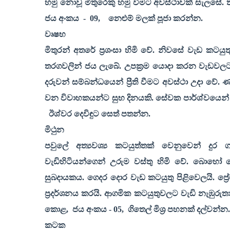
හමු නොවූ මිතුරෙකු හමු වීමට අවස්ථාවක් සැලසේ.
ජය අංකය
-
09,
නෙළුම් මලක් පූජා කරන්න.
වෘෂභ
මිතුරන් අතරේ ප්‍රශංසා හිමි වේ. නිවසේ වැඩ කටය
තරගවලින් ජය ලැබේ. උපක්‍රම යොදා කරන වැඩවලට 
දරුවන් සම්බන්ධයෙන් ප්‍රීති වීමට අවස්ථා උදා ව
වන විවාහකයන්ට සුභ දිනයකි. සේවක පාර්ශ්වයෙන් ග
ඊශ්වර දෙවිඳුට සෙත් පතන්න.
මිථුන
පවුලේ අත්‍යවශ්‍ය කටයුත්තක් වෙනුවෙන් දු
වැඩිහිටියන්ගෙන් උරුම වස්තු හිමි වේ. බොහෝ 
සුබදායකය. ගෙදර දොර වැඩ කටයුතු පිළිවෙලයි. ප්
ප්‍රදර්ශනය කරයි. ආගමික කටයුතුවලට වැඩි නැඹුරුත
කොළ
,
ජය අංකය -
05,
ගිතෙල් මිශ්‍ර පහනක් දල්වන්න.
කටක