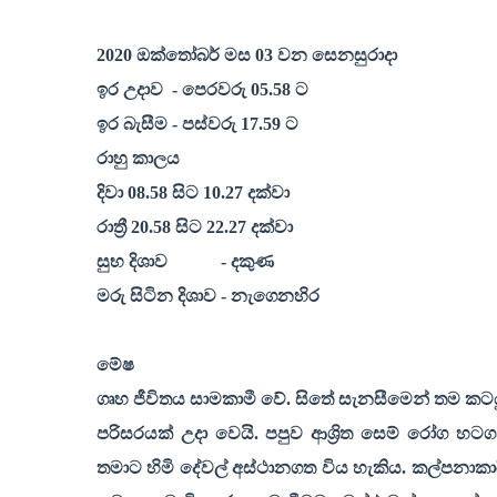
2020
ඔක්තෝබර් මස
03
වන සෙනසුරාදා
ඉර උදාව
- පෙරවරු
05.58
ට
ඉර බැසීම - පස්වරු
17.59
ට
රාහු කාලය
දිවා
08.58
සිට
10.27
දක්වා
රාත්‍රී
20.58
සිට
22.27
දක්වා
සුභ දිශාව
- දකුණ
මරු සිටින දිශාව - නැගෙනහිර
මේෂ
ගෘහ ජීවිතය සාමකාමී වේ. සිතේ සැනසීමෙන් තම කට
පරිසරයක් උදා වෙයි. පපුව ආශ්‍රිත සෙම් රෝග හට
තමාට හිමි දේවල් අස්ථානගත විය හැකිය. කල්පනාක