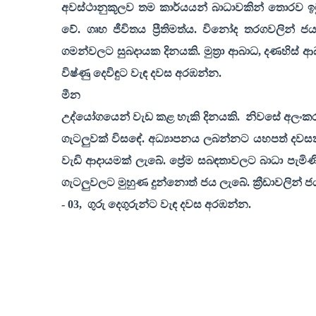
අවස්ථානුකූලව තම කාර්යයන් බාධාවකින් තොරව ඉටු
වේ. ගෘහ ජීවිතය ප්‍රීතිමත්ය. විනෝද තරගවලින් 
ගමන්වලට සුබදායක දිනයකි. මුත්‍රා ආබාධ
,
දණහිස් ආබ
විෂ්ණු දෙවිඳුට වැඳ දවස අරඹන්න.
මීන
උද්යෝගයෙන් වැඩ කළ හැකි දිනයකි.
නිවසේ අලංකර
ගැටලුවක් විසඳේ. අධ්‍යාපනය ලබන්නට යහපත් දවසක
වැඩි ආදායමක් ලැබේ. ප්‍රේම සබඳතාවලට බාධා පැමි
ගැටලුවලට මුහුණ දුන්නොත් ජය ලැබේ. ක්‍රීඩාවලින්
-
03,
ගුරු දෙගුරුන්ට වැඳ දවස අරඹන්න.