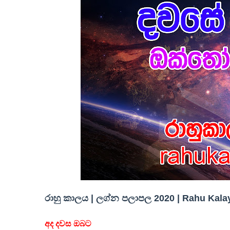
රාහු කාලය | ලග්න පලාපල 2020 | Rahu Kalay
අද දවස ඔබට