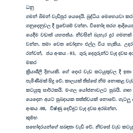
ධනු
ගමන් බිමන් වැඩිපුර යෙදෙයි. බුද්ධිය මෙහෙයවා 
ගනුදෙනුවල දී ප්‍රවේශම් වන්න. විනෝද තරග ආදියෙ
යෙදීම වඩාත් යහපත්ය. නිවසින් බැහැර දුර ගමනක්
වන්න. තමා වෙත චෝදනා එල්ල විය හැකිය. උ
රන්වන්
,
ජය අංකය -
03,
ගුරු දෙගුරුන්ට වැඳ දවස 
මකර
ක්‍රියාශීලී දිනයකි. ගේ දොර වැඩ කටයුතුවල දී 
පැමිණීමක් සිදු වේ. කාලයක් තිස්සේ නිම නොකළ වැඩ
කටයුතු සාර්ථකයි. මංගල යෝජනාවලට සුබයි. ගෘහ ජ
යෙදෙන අයට සුබදායක තත්ත්වයක් නොවේ. ගැටලු ඇත
අංකය -
08,
විෂ්ණු දෙවිඳුට වැඳ දවස අරඹන්න.
කුම්භ
සහෝදරයන්ගේ සබඳතා වැඩි වේ. නිවසේ වැඩ කටයුතුව