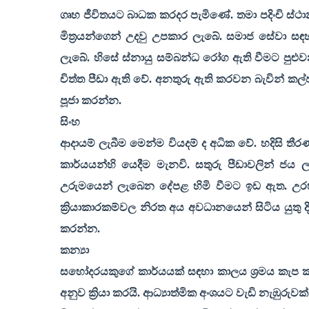
ගෘහ ජීවිතයට බාධක කරදර පැමිණේ. තමා පදිංචි ස්ථා
මිත්‍රයන්ගෙන් උදවු උපකාර ලැබේ. සමාජ සේවා ස
ලැබේ. හිසේ ස්නායු සම්බන්ධ රෝග ඇති වීමට පුළු
චිත්ත පීඩා ඇති වේ. අනතුරු ඇති කරවන බැවින් කල්ප
පූජා කරන්න.
සිංහ
ආදායම් ලැබීම මෙන්ම වියදම් ද අධික වේ. හදිසි තීර
කාර්යයන්හි යෙදීම මැනවි. සතුරු පීඩාවලින් ජය ල
උරුමයෙන් ලැබෙන දේපළ හිමි වීමට ඉඩ ඇත. උරහිස
ක්‍රියාකාරකම්වල නිරත අය අවධානයෙන් සිටිය යුතු 
කරන්න.
කන්‍යා
සහෝදරයකුගේ කාර්යයක් සඳහා කාලය ශ්‍රමය කැප කර
අනුව ක්‍රියා කරයි. ආධ්‍යාත්මික අංශයට වැඩි නැඹුර