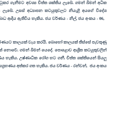
කර ගැනීමට අවශ්‍ය චිත්ත ශක්තිය ලැබේ. ගමන් බිමන් අධික
ජය ලැබේ. උසස් අධ්‍යාපන කටයුතුවලට නියැළි අයගේ විදේශ
ාධ ආදිය ඇතිවිය හැකිය. ජය වර්ණය - නිල්
,
ජය අංකය -
06,
ණයට කාලයක් වැය කරයි. බොහෝ කාලයක් තිස්සේ පැවතුණු
් නොවේ. ගමන් බිමන් යෙදේ. පොළොව ආශ්‍රිත කටයුතුවලින්
ණිය හැකිය. උෂ්ණාධික රෝග හට ගනී. චිත්ත ශක්තියෙන් සියලු
 ජයග්‍රහණය අත්කර ගත හැකිය. ජය වර්ණය - රන්වන්
,
ජය අංකය