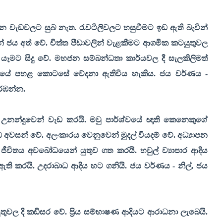
කරන වැඩවලට සුබ නැත. රැවටිලිවලට හසුවීමට ඉඩ ඇති බැවින්
න් ජය අත් වේ. චිත්ත පීඩාවලින් වැළකීමට ආගමික කටයුතුවල
 යෑමට සිදු වේ. මහජන සම්බන්ධතා කාර්යවල දී සැලකිලිමත්
දරයේ පහළ කොටසේ වේදනා ඇතිවිය හැකිය. ජය වර්ණය -
අරඹන්න.
ඉතා උනන්දුවෙන් වැඩ කරයි. මවු පාර්ශ්වයේ ඥාති කෙනෙකුගේ
 අවසන් වේ. අලංකාරය වෙනුවෙන් මුදල් වියදම් වේ. අධ්‍යාපන
ීවිතය අවබෝධයෙන් යුතුව ගත කරයි. හවුල් ව්‍යාපාර ආදිය
ි කරයි. උදරාබාධ ආදිය හට ගනියි. ජය වර්ණය - නිල්
,
ජය
ල දී කඩිසර වේ. ප්‍රිය සම්භාෂණ ආදියට ආරාධනා ලැබෙයි.