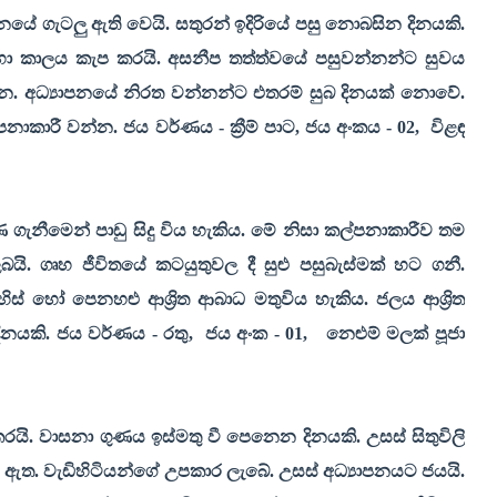
නයේ ගැටලු ඇති වෙයි. සතුරන් ඉදිරියේ පසු නොබසින දිනයකි.
ඳහා කාලය කැප කරයි. අසනීප තත්ත්වයේ පසුවන්නන්ට සුවය
වන. අධ්‍යාපනයේ නිරත වන්නන්ට එතරම් සුබ දිනයක් නොවේ.
නාකාරී වන්න. ජය වර්ණය - ක්‍රීම් පාට
,
ජය අංකය -
02,
විළඳ
ණ ගැනීමෙන් පාඩු සිදු විය හැකිය. මේ නිසා කල්පනාකාරීව තම
බයි. ගෘහ ජීවිතයේ කටයුතුවල දී සුළු පසුබැස්මක් හට ගනී.
් හෝ පෙනහළු ආශ්‍රිත ආබාධ මතුවිය හැකිය. ජලය ආශ්‍රිත
දිනයකි. ජය වර්ණය - රතු
,
ජය අංක -
01,
නෙළුම් මලක් පූජා
යි. වාසනා ගුණය ඉස්මතු වී පෙනෙන දිනයකි. උසස් සිතුවිලි
ුවක් ඇත. වැඩිහිටියන්ගේ උපකාර ලැබේ. උසස් අධ්‍යාපනයට ජයයි.