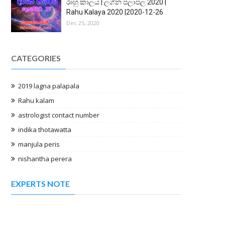
රාහු කාලය | ලග්න පලාපල 2020 |
Rahu Kalaya 2020 |2020-12-26
Dec 25, 2020
CATEGORIES
2019 lagna palapala
Rahu kalam
astrologist contact number
indika thotawatta
manjula peris
nishantha perera
EXPERTS NOTE