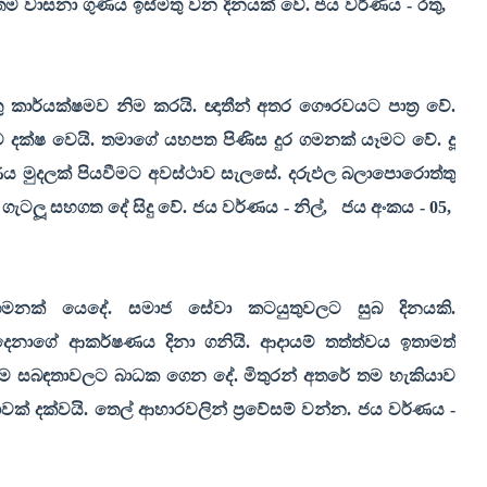
 තම වාසනා ගුණය ඉස්මතු වන දිනයක් වේ. ජය වර්ණය - රතු
,
ුතු කාර්යක්ෂමව නිම කරයි. ඥාතීන් අතර ගෞරවයට පාත්‍ර වේ.
දක්ෂ වෙයි. තමාගේ යහපත පිණිස දුර ගමනක් යෑමට වේ. දූ
ේ. ණය මුදලක් පියවීමට අවස්ථාව සැලසේ. දරුඵල බලාපොරොත්තු
ැටලූ සහගත දේ සිදු වේ. ජය වර්ණය - නිල්
,
ජය අංකය -
05,
ර ගමනක් යෙදේ. සමාජ සේවා කටයුතුවලට සුබ දිනයකි.
දෙනාගේ ආකර්ෂණය දිනා ගනියි. ආදායම් තත්ත්වය ඉතාමත්
‍රේම සබඳතාවලට බාධක ගෙන දේ. මිතුරන් අතරේ තම හැකියාව
ාවක් දක්වයි. තෙල් ආහාරවලින් ප්‍රවේසම් වන්න. ජය වර්ණය -