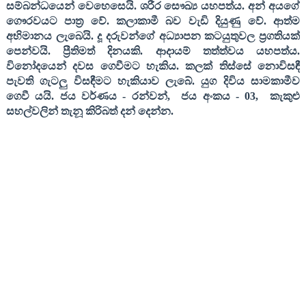
සම්බන්ධයෙන් වෙහෙසෙයි. ශරීර සෞඛ්‍ය යහපත්ය. අන් අයගේ
ගෞරවයට පාත්‍ර වේ. කලාකාමී බව වැඩි දියුණු වේ. ආත්ම
අභිමානය ලැබෙයි. දූ දරුවන්ගේ අධ්‍යාපන කටයුතුවල ප්‍රගතියක්
පෙන්වයි. ප්‍රීතිමත් දිනයකි. ආදායම් තත්ත්වය යහපත්ය.
විනෝදයෙන් දවස ගෙවීමට හැකිය. කලක් තිස්සේ නොවිසඳී
පැවති ගැටලු විසඳීමට හැකියාව ලැබේ. යුග දිවිය සාමකාමීව
ගෙවී යයි. ජය වර්ණය
-
රන්වන්
,
ජය අංකය
- 03,
කැකුළු
සහල්වලින් තැනූ කිරිබත් දන් දෙන්න
.