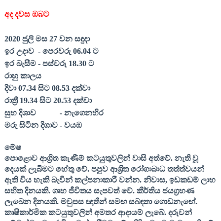
අද දවස ඔබට
2020
ජුලි මස
27
වන සඳුදා
ඉර උදාව
- පෙරවරු
06.04
ට
ඉර බැසීම - පස්වරු
18.30
ට
රාහු කාලය
දිවා
07.34
සිට
08.53
දක්වා
රාත්‍රී
19.34
සිට
20.53
දක්වා
සුභ දිශාව
- නැගෙනහිර
මරු සිටින දිශාව - වයඹ
මේෂ
පොළොව ආශ්‍රිත කැණීම් කටයුතුවලින් වාසි අත්වේ. නැති වූ
දෙයක් ලැබීමට හේතු වේ. පපුව ආශ්‍රිත රෝගාබාධ තත්ත්වයන්
ඇති විය හැකි බැවින් කල්පනාකාරී වන්න. නිවාස
,
ඉඩකඩම් ලාභ
සහිත දිනයකි. ගෘහ ජීවිතය සැපවත් වේ. කීර්තිය ජයග්‍රහණ
ලැබෙන දිනයකි. මවුපස ඥාතීන් සමඟ සබඳතා ගොඩනැඟේ.
කෘෂිකාර්මික කටයුතුවලින් අමතර ආදායම් ලැබේ. දරුවන්