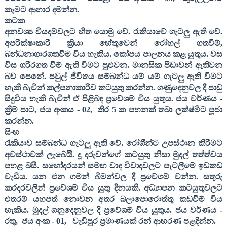
කෑමට ආහාර දමන්න.
කටක
අනවශ්‍ය වියදම්වලට හිත යොමු වේ. රැකියාවේ ගැටලු ඇති වේ.
අපරික්ෂාකාරී ක්‍රියා හේතුවෙන් රෝහල් ගතවීම්
,
බන්ධනාගාරගතවීම විය හැකිය. කෝපය පාලනය කළ යුතුය. වස
විස ශරීරගත වීම් ඇති වීමට පුළුවන. මානසික පීඩාවන් ඇතිවන
බව පෙනේ. පවුල් ජීවිතය සම්බන්ධ යම් යම් ගැටලු ඇති වීමට
හැකි බැවින් කල්පනාකාරීව කටයුතු කරන්න. ගණුදෙනුවල දී පාඩු
සිදුවිය හැකි බැවින් ඒ පිළිබඳ ප්‍රවේශම් විය යුතුය. ජය වර්ණය -
ක්‍රීම් පාට
,
ජය අංකය -
02,
තිර
5
ක පහනක් තබා ලක්ෂ්මීට පූජා
කරන්න.
සිංහ
රැකියාව සම්බන්ධ ගැටලු ඇති වේ. රෝගීන්ට උපස්ථාන කිරීමට
අවස්ථාවක් ලැබෙයි. දූ දරුවන්ගේ කටයුතු නිසා මුදල් තත්ත්වය
පහළ බසී. සහෝදරයන් සමඟ වාද විවාදවලට පැටලීමේ ඉඩකඩ
වැඩිය. යන එන ගමන් බිමන්වල දී ප්‍රවේශම් වන්න. සතුරු
කරදරවලින් ප්‍රවේශම් විය යුතු දිනයකි. අධ්‍යාපන කටයුතුවලට
එතරම් යහපත් නොවන අතර බලාපොරොත්තු කඩවීම් විය
හැකිය. මුදල් ගනුදෙනුවල දී ප්‍රවේශම් විය යුතුය. ජය වර්ණය -
රතු
,
ජය අංක -
01,
වැඩිපුර ප්‍රමාණයක් රන් ආභරණ පළඳින්න.