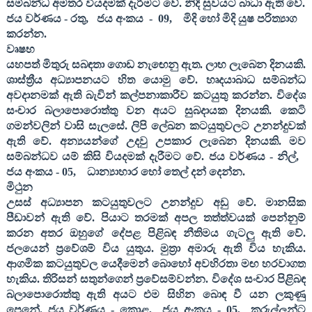
සම්බන්ධ අමතර වියදමක් දැරීමට වේ. නිදි සුවයට බාධා ඇති වේ.
ජය වර්ණය - රතු
,
ජය අංකය
-
09,
මිදි හෝ මිදි යුෂ පරිත්‍යාග
කරන්න.
වෘෂභ
යහපත් මිතුරු සබඳතා ගොඩ නැඟෙනු ඇත. ලාභ ලැබෙන දිනයකි.
ශාස්ත්‍රීය අධ්‍යාපනයට හිත යොමු වේ. හෘදයාබාධ සම්බන්ධ
අවදානමක් ඇති බැවින් කල්පනාකාරීව කටයුතු කරන්න. විදේශ
සංචාර බලාපොරොත්තු වන අයට සුබදායක දිනයකි. කෙටි
ගමන්වලින් වාසි සැලසේ. ලිපි ලේඛන කටයුතුවලට උනන්දුවක්
ඇති වේ. අන්‍යයන්ගේ උදවු උපකාර ලැබෙන දිනයකි. මව
සම්බන්ධව යම් කිසි වියදමක් දැරීමට වේ. ජය වර්ණය - නිල්
,
ජය අංකය -
05,
ධාන්‍යාහාර හෝ තෙල් දන් දෙන්න.
මිථුන
උසස් අධ්‍යාපන කටයුතුවලට උනන්දුව අඩු වේ. මානසික
පීඩාවන් ඇති වේ. පියාට තරමක් අපල තත්ත්වයක් පෙන්නුම්
කරන අතර ඔහුගේ දේපළ පිළිබඳ නීතිමය ගැටලු ඇති වේ.
ජලයෙන් ප්‍රවේශම් විය යුතුය. මුත්‍රා අමාරු ඇති විය හැකිය.
ආගමික කටයුතුවල යෙදීමෙන් බොහෝ අවහිරතා මඟ හරවාගත
හැකිය. තිරිසන් සතුන්ගෙන් ප්‍රවේසම්වන්න. විදේශ සංචාර පිළිබඳ
බලාපොරොත්තු ඇති අයට එම සිහින බොඳ වී යන ලකුණු
පෙනේ. ජය වර්ණය - කොළ
,
ජය අංකය -
05,
කුරුල්ලන්ට