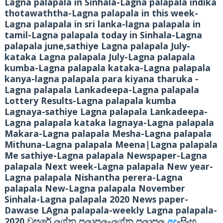
Lagna palapala in Sinhala-Lagna palapala indika
thotawaththa-Lagna palapala in this week-
Lagna palapala in sri lanka-lagna palapala in
tamil-Lagna palapala today in Sinhala-Lagna
palapala june,sathiye Lagna palapala July-
kataka Lagna palapala July-Lagna palapala
kumba-Lagna palapala kataka-Lagna palapala
kanya-lagna palapala para kiyana tharuka -
Lagna palapala Lankadeepa-Lagna palapala
Lottery Results-Lagna palapala kumba
Lagnaya-sathiye Lagna palapala Lankadeepa-
Lagna palapala kataka lagnaya-Lagna palapala
Makara-Lagna palapala Mesha-Lagna palapala
Mithuna-Lagna palapala Meena|Lagna palapala
Me sathiye-Lagna palapala Newspaper-Lagna
palapala Next week-Lagna palapala New year-
Lagna palapala Nishantha perera-Lagna
palapala New-Lagna palapala November
Sinhala-Lagna palapala 2020 News paper-
Dawase LAgna palapala-weekly Lagna palapala-
2020
-
-
වසරේ ලග්න පලාපල
ලග්න පලාපල
අද
සිංහ