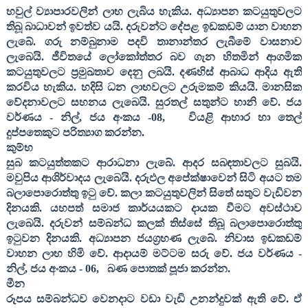
හවුල් ව්‍යාපාරවලින් ලාභ ලැබිය හැකිය. අධ්‍යාපන කටයුතුවලට
තිබූ බාධාවන් ඉවත්ව යයි. දරුවන්ට දේපළ ඉඩකඩම් යාන වාහන
ලැබේ. ගරු නම්බුනාම පදවි තානාන්තර ලැබීමේ වාසනාව
ලැබෙයි. ජීවිතයේ ලෝකෝත්තර බව ගැන හිතමින් ආගමික
කටයුතුවලට ප්‍රමුඛතාව දෙනු ලබයි. දණහිස් ආබාධ ආදිය ඇති
කරවිය හැකිය. හදිසි ධන ලාභවලට උරුමකම් කියයි. මානසික
වේදනාවලට සහනය ලැබෙයි. සුරතල් සතුන්ට හානි වේ. ජය
වර්ණය - නිල්
,
ජය අංකය -
08,
වියළි ආහාර හා තෙල්
දුප්පතෙකුට පරිත්‍යාග කරන්න.
කුම්භ
සුබ කටයුත්තකට ආරාධනා ලැබේ. ආදර සබඳතාවලට සුබයි.
මවුපිය ආශිර්වාදය ලැබෙයි. දරුඵල අපේක්ෂාවෙන් සිටි අයට තම
බලාපොරොත්තු ඉටු වේ. කලා කටයුතුවලින් සිතේ සතුට වැඩිවන
දිනයකි. යහපත් සමාජ කාර්යයකට දායක වීමට අවස්ථාව
ලැබෙයි. දරුවන් සම්බන්ධ කලක් තිස්සේ තිබූ බලාපොරොත්තු
ඉටුවන දිනයකි. අධ්‍යාපන ජයග්‍රහණ ලැබේ. නිවාස ඉඩකඩම්
වාහන ලාභ හිමි වේ. ආදායම් මට්ටම සරු වේ. ජය වර්ණය -
නිල්
,
ජය අංකය -
06,
බණ පොතක් පූජා කරන්න.
මීන
රූපය සම්බන්ධව වෙනදාට වඩා වැඩි උනන්දුවක් ඇති වේ. ඒ