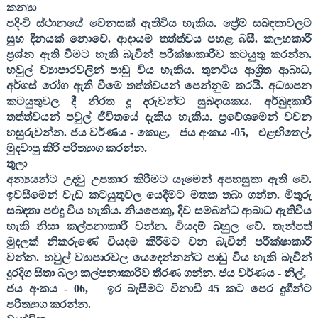
කන්‍යා
පදිංචි ස්ථානයේ වෙනසක් ඇතිවිය හැකිය. ප්‍රේම සබඳතාවලට
සුභ දිනයක් නොවේ. ආදායම් තත්ත්වය පහළ බසී. කලහකාරී
ප්‍රශ්න ඇති වීමට හැකි බැවින් පරීක්ෂාකාරීව කටයුතු කරන්න.
හවුල් ව්‍යාපාරවලින් පාඩු විය හැකිය. තුනටිය ආශ්‍රිත ආබාධ
,
අර්ශස් රෝග ඇති වීමේ තත්ත්වයන් පෙන්නුම් කරයි. අධ්‍යාපන
කටයුතුවල දී නිරත දූ දරුවන්ට සුබදායකය. අර්බුදකාරී
තත්ත්වයන් පවුල් ජීවිතයේ දැකිය හැකිය. ප්‍රවේශමෙන් වචන
හසුරුවන්න. ජය වර්ණය - කොළ
,
ජය අංකය -
05,
එළඟිතෙල්
,
මුදවාපු කිරි පරිත්‍යාග කරන්න.
තුලා
අන්‍යයන්ට උදවු උපකාර කිරීමට යෑමෙන් අපහසුතා ඇති වේ.
ඉවසීමෙන් වැඩ කටයුතුවල යෙදීමට මතක තබා ගන්න. මිතුරු
සබඳතා පළුදු විය හැකිය. නියපොතු
,
දිව සම්බන්ධ ආබාධ ඇතිවිය
හැකි නිසා කල්පනාකාරී වන්න. වියදම් බහුල වේ. තැන්පත්
මුදලක් නිකරුණේ වියදම් කිරීමට වන බැවින් පරීක්ෂාකාරී
වන්න. හවුල් ව්‍යාපාරවල යෙදෙන්නන්ට පාඩු විය හැකි බැවින්
දුරදිග සිතා බලා කල්පනාකාරීව තීරණ ගන්න. ජය වර්ණය - නිල්
,
ජය අංකය -
06,
ඉර බැසීමට විනාඩි
45
කට පෙර දුගීන්ට
පරිත්‍යාග කරන්න.