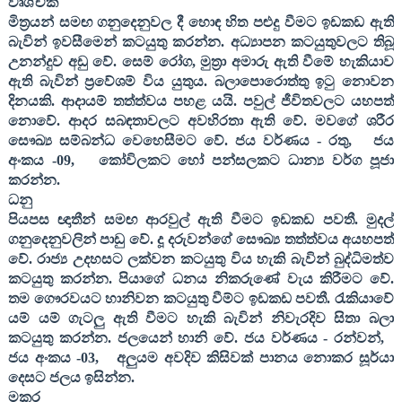
වෘශ්චික
මිත්‍රයන් සමඟ ගනුදෙනුවල දී හොඳ හිත පළුදු වීමට ඉඩකඩ ඇති
බැවින් ඉවසීමෙන් කටයුතු කරන්න. අධ්‍යාපන කටයුතුවලට තිබූ
උනන්දුව අඩු වේ. සෙම් රෝග
,
මුත්‍රා අමාරු ඇති වීමේ හැකියාව
ඇති බැවින් ප්‍රවේශම් විය යුතුය. බලාපොරොත්තු ඉටු නොවන
දිනයකි. ආදායම් තත්ත්වය පහළ යයි. පවුල් ජීවිතවලට යහපත්
නොවේ. ආදර සබඳතාවලට අවහිරතා ඇති වේ. මවගේ ශරීර
සෞඛ්‍ය සම්බන්ධ වෙහෙසීමට වේ. ජය වර්ණය - රතු
,
ජය
අංකය -
09,
කෝවිලකට හෝ පන්සලකට ධාන්‍ය වර්ග පූජා
කරන්න.
ධනු
පියපස ඥාතීන් සමඟ ආරවුල් ඇති වීමට ඉඩකඩ පවතී. මුදල්
ගනුදෙනුවලින් පාඩු වේ. දූ දරුවන්ගේ සෞඛ්‍ය තත්ත්වය අයහපත්
වේ. රාජ්‍ය උදහසට ලක්වන කටයුතු විය හැකි බැවින් බුද්ධිමත්ව
කටයුතු කරන්න. පියාගේ ධනය නිකරුණේ වැය කිරීමට වේ.
තම ගෞරවයට හානිවන කටයුතු වීම්ට ඉඩකඩ පවතී. රැකියාවේ
යම් යම් ගැටලු ඇති වීමට හැකි බැවින් නිවැරදිව සිතා බලා
කටයුතු කරන්න. ජලයෙන් හානි වේ. ජය වර්ණය - රන්වන්
,
ජය අංකය -
03,
අලුයම අවදිව කිසිවක් පානය නොකර සූර්යා
දෙසට ජලය ඉසින්න.
මකර