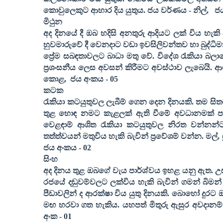
කොවුලෙකුට ආහාර දිය යුතුය. ජය වර්ණය - නිල්
,
ජ
මිථුන
අද දිනයේ දී ඔබ හදිසි අනතුරු ආදියට ලක් විය හැ
හුවමාරුවේ දී වෙනදාට වඩා ඉවසිලිවන්තව හා බුද්ධිමත්ව
ප්‍රේම සබඳතාවලට බාධා මතු වේ. විදේශ රැකියා බලා
ප්‍රශංසනීය ලෙස අවසන් කිරීමට අවස්ථාව ලැබෙයි. 
කොළ
,
ජය අංකය -
05
කටක
රැකියා කටයුතුවල ලැබීම් ගෙන දෙන දිනයකි. තම සි
තුළ හොඳ නමට කැළලක් ඇති වීමේ අවධානමක් පවතී
වෙළඳාම් ආශිත රැකියා කටයුතුවල නිරත වන්නන්ට
තත්ත්වයන් මතුවිය හැකි බැවින් ප්‍රවේශම් වන්න. මල්
,
ජය අංකය -
02
සිංහ
අද දිනය තුළ ඔබගේ වැය පාර්ශ්වය ඉහළ යනු ඇත. උස
රජයේ දඬුවම්වලට ලක්විය හැකි බැවින් ගමන් බිමන්
පීඩාවලින් ද ආරක්ෂා විය යුතු දිනයකි. බොහෝ දුරට
මඟ හරවා ගත හැකිය. යහපත් මිතුරු ඇසුර අවදානම්
අංක -
01