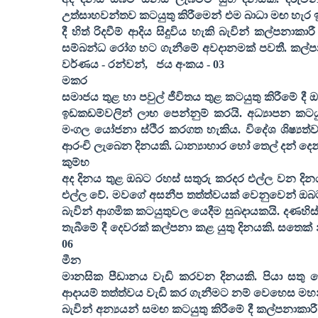
උත්සාහවන්තව කටයුතු කිරීමෙන් එම බාධා මඟ හැර ඉ
දී හිත් රිදවීම් ආදිය සිදුවිය හැකි බැවින් කල්පන
සම්බන්ධ රෝග හට ගැනීමේ අවදානමක් පවතී. කල්පනා
වර්ණය - රන්වන්
,
ජය අංකය -
03
මකර
සමාජය තුළ හා පවුල් ජීවිතය තුළ කටයුතු කිරීමේ දී
ඉඩකඩම්වලින් ලාභ පෙන්නුම් කරයි. අධ්‍යාපන කට
මංගල යෝජනා ස්ථිර කරගත හැකිය. විදේශ ශිෂ්‍යත
ආරංචි ලැබෙන දිනයකි. ධාන්‍යාහාර හෝ තෙල් දන් දෙන
කුම්භ
අද දිනය තුළ ඔබට රහස් සතුරු කරදර එල්ල වන දින
එල්ල වේ. මවගේ අසනීප තත්ත්වයක් වෙනුවෙන් ඔබට
බැවින් ආගමික කටයුතුවල යෙදීම සුබදායකයි. දණහිස් 
තැබීමේ දී දෙවරක් කල්පනා කළ යුතු දිනයකි. සතෙක්
06
මීන
මානසික පීඩානය වැඩි කරවන දිනයකි. පියා සතු ද
ආදායම් තත්ත්වය වැඩි කර ගැනීමට නම් වෙහෙස මහන
බැවින් අන්‍යයන් සමඟ කටයුතු කිරීමේ දී කල්පනාකාර