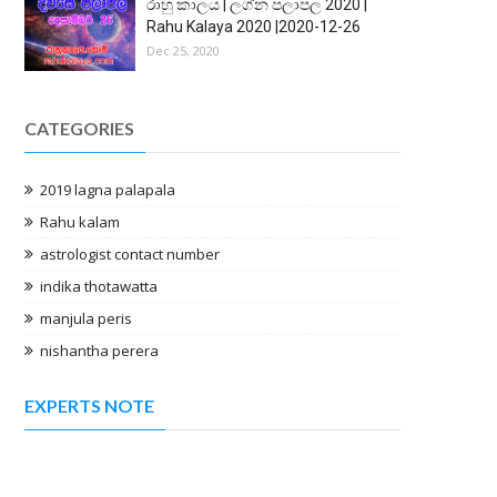
රාහු කාලය | ලග්න පලාපල 2020 |
Rahu Kalaya 2020 |2020-12-26
Dec 25, 2020
CATEGORIES
2019 lagna palapala
Rahu kalam
astrologist contact number
indika thotawatta
manjula peris
nishantha perera
EXPERTS NOTE