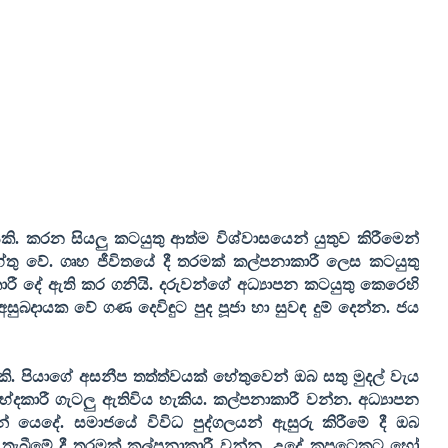
කි. කරන සියලු කටයුතු ආත්ම විශ්වාසයෙන් යුතුව කිරීමෙන්
ු වේ. ගෘහ ජීවිතයේ දී තරමක් කල්පනාකාරී ලෙස කටයුතු
රී දේ ඇති කර ගනියි. දරුවන්ගේ අධ්‍යාපන කටයුතු කෙරෙහි
සුබදායක වේ ගණ දෙවිඳුට පුද පූජා හා සුවඳ දුම් දෙන්න. ජය
කි. පියාගේ අසනීප තත්ත්වයක් හේතුවෙන් ඔබ සතු මුදල් වැය
ාරී ගැටලු ඇතිවිය හැකිය. කල්පනාකාරී වන්න. අධ්‍යාපන
 යෙදේ. සමාජයේ විවිධ පුද්ගලයන් ඇසුරු කිරීමේ දී ඔබ
සන් තැබීමේ දී තරමක් කල්පනාකාරී වන්න. උදේ කපුටෙකුට හෝ