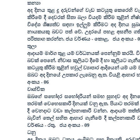
කන්‍යා
අද දිනය තුළ දූ දරුවන්ගේ වැඩ කටයුතු කෙරෙහි වැඩි
කිරීමේ දී දෙවරක් සිතා බලා වියදම් කිරීම තුළින් 
විදේශ ශිෂ්‍යත්ව සඳහා ඉල්ලුම් කිරීමට අද දිනය
නායකයකු බවට පත් වේ. උදරයේ පහළ අසනීප ගති ම
පරිත්‍යාග කරන්න. ජය වර්ණය - කොළ
,
ජය අංකය -
0
තුලා
ආදායම් මාර්ග තුළ යම් වර්ධනයක් පෙන්නුම් කරයි. 
බවක් පෙනේ. නිවාස කුලියට දීමේ දී හා කුලියට ගැනී
කටයුතු කිරීම තුළින් හවුල් ව්‍යාපාර ආදියෙන් යම්
ඔබට අද දිනයේ උපකාර ලැබෙනු ඇත. වියළි ආහාර හා 
අංකය -
06
වෘශ්චික
ඔබගේ සහෝදර සහෝදරියන් සමඟ සුහදව අද දිනයේ 
තරමක් වෙහෙසකාරී දිනයක් වනු ඇත. පියාට තරමක් අ
දී වෙනදාට වඩා කල්පනාකාරී වන්න. ආදායම් තත්
බැවින් තෙල් සහිත ආහාර ගැනීමේ දී කල්පනාකාරී වන
වර්ණය - රතු
,
ජය අංකය -
09
ධනු
අද දිනය ඔබට ධනය ලැබීමට සුභ දිනයකි. දරුවන්