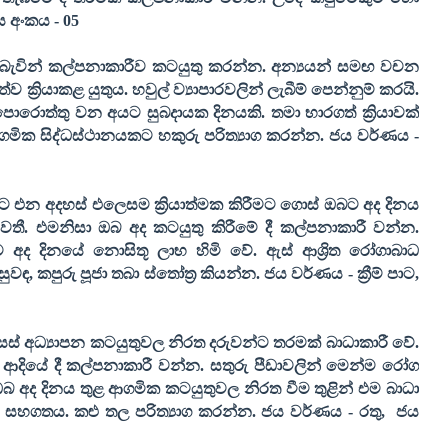
ය අංකය -
05
කි බැවින් කල්පනාකාරීව කටයුතු කරන්න. අන්‍යයන් සමඟ වචන
 ක්‍රියාකළ යුතුය. හවුල් ව්‍යාපාරවලින් ලැබීම් පෙන්නුම් කරයි.
පොරොත්තු වන අයට සුබදායක දිනයකි. තමා භාරගත් ක්‍රියාවක්
ආගමික සිද්ධස්ථානයකට හකුරු පරිත්‍යාග කරන්න. ජය වර්ණය -
තට එන අදහස් එලෙසම ක්‍රියාත්මක කිරීමට ගොස් ඔබට අද දිනය
. එමනිසා ඔබ අද කටයුතු කිරීමේ දී කල්පනාකාරී වන්න.
 අද දිනයේ නොසිතූ ලාභ හිමි වේ. ඇස් ආශ්‍රිත රෝගාබාධ
සුවඳ
,
කපුරු පූජා තබා ස්තෝත්‍ර කියන්න. ජය වර්ණය - ක්‍රීම් පාට
,
ස් අධ්‍යාපන කටයුතුවල නිරත දරුවන්ට තරමක් බාධාකාරී වේ.
 ආදියේ දී කල්පනාකාරී වන්න. සතුරු පීඩාවලින් මෙන්ම රෝග
 ඔබ අද දිනය තුළ ආගමික කටයුතුවල නිරත වීම තුළින් එම බාධා
 සහගතය. කළු තල පරිත්‍යාග කරන්න. ජය වර්ණය - රතු
,
ජය