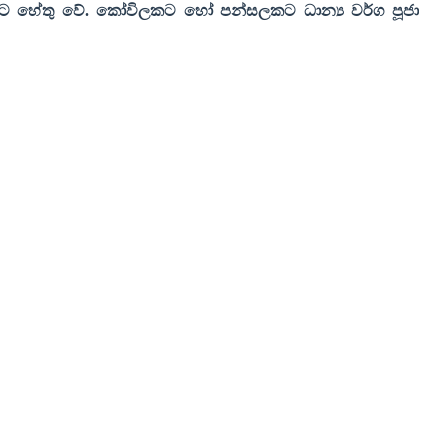
ට හේතු වේ. කෝවිලකට හෝ පන්සලකට ධාන්‍ය වර්ග පූජා