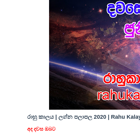
රාහු කාලය | ලග්න පලාපල 2020 | Rahu Kalay
අද දවස ඔබට