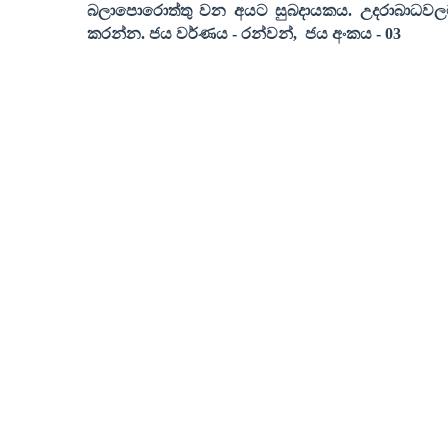
බලාපොරොත්තු වන අයට සුබදායකය. උදරාබාධවල
කරන්න
.
ජය වර්ණය
-
රන්වන්
,
ජය අංකය
- 03