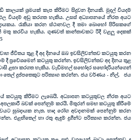
 කාලයක් ශ්‍රමයක් කැප කිරීමට සිදුවන දිනයකි. මුදල් වියදම්
නිෂ්ඵල වියදම් අඩු කරගත හැකිය. උසස් අධ්‍යාපනයේ නිරත අයට
 සුබදායකය. රැකියා කරන ස්ථානවල දී තමා බොහෝ පිරිසකගේ
තු කරවිය හැකිය. ගුණවත් කාන්තාවකට රිදී වළලු දෙකක්
5
විවාහ ජීවිතය තුළ දී අද දිනයේ ඔබ ඉවසිලිවන්තව කටයුතු කරන
මේ දී ප්‍රවේශමෙන් කටයුතු කරන්න. ඉවසිලිවන්තව අද දිනය තුළ
 යම් වාසි ළඟා කරගත හැකිය. වැඩිමහල් සහෝදර සහෝදරියන්ගෙන්
තෙල් දුප්පතෙකුට පරිත්‍යාග කරන්න. ජය වර්ණය - නිල්
,
ජය
කටයුතු කිරීමට ලැබෙයි. අධ්‍යාපන කටයුතුවල නිරත අයට
පලකාරී බවක් පෙන්නුම් කරයි. මිතුරන් සමඟ කටයුතු කිරීමේ
ත්වයට සුබදායක නැත. හෘද රෝග අවදානමක් පෙන්නුම් කරන
්න. එළඟිතෙල් හා රතු ඇඳුම් දුගීන්ට පරිත්‍යාග කරන්න. ජය
ගේ අධ්‍යාපන කටයුතු තුළ සුළු වශයෙන් බාධා පෙන්නුව ද