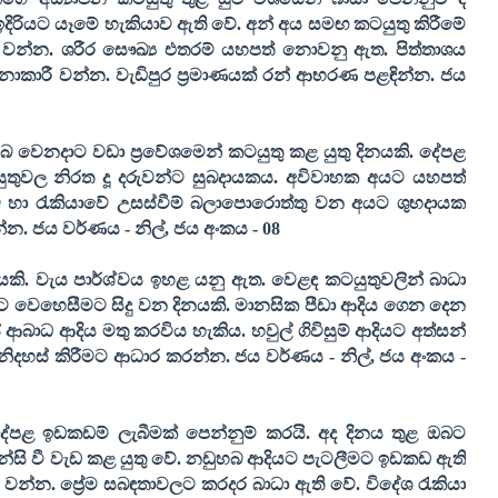
දිරියට යෑමේ හැකියාව ඇති වේ. අන් අය සමඟ කටයුතු කිරීමේ
ාකාරී වන්න. ශරීර සෞඛ්‍ය එතරම් යහපත් නොවනු ඇත. පිත්තාශය
කාරී වන්න. වැඩිපුර ප්‍රමාණයක් රන් ආභරණ පළඳින්න. ජය
 ඔබ වෙනදාට වඩා ප්‍රවේශමෙන් කටයුතු කළ යුතු දිනයකි. දේපළ
යුතුවල නිරත දූ දරුවන්ට සුබදායකය. අවිවාහක අයට යහපත්
්ව හා රැකියාවේ උසස්වීම් බලාපොරොත්තු වන අයට ශුභදායක
්න. ජය වර්ණය - නිල්
,
ජය අංකය -
08
යකි. වැය පාර්ශ්වය ඉහළ යනු ඇත. වෙළඳ කටයුතුවලින් බාධා
 වෙහෙසීමට සිදු වන දිනයකි. මානසික පීඩා ආදිය ගෙන දෙන
ආබාධ ආදිය මතු කරවිය හැකිය. හවුල් ගිවිසුම් ආදියට අත්සන්
 නිදහස් කිරීමට ආධාර කරන්න. ජය වර්ණය - නිල්
,
ජය අංකය -
ේපළ ඉඩකඩම් ලැබීමක් පෙන්නුම් කරයි. අද දිනය තුළ ඔබට
්සි වී වැඩ කළ යුතු වේ. නඩුහබ ආදියට පැටලීමට ඉඩකඩ ඇති
ී වන්න. ප්‍රේම සබඳතාවලට කරදර බාධා ඇති වේ. විදේශ රැකියා