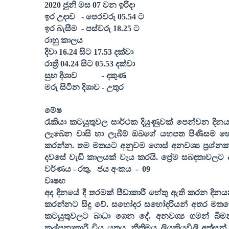
20
20
ජුනි මස 0
7
වන ඉරිදා
ඉර උදාව
- පෙරවරු 0
5
.
54
ට
ඉර බැසීම
- පස්වරු 1
8
.
25
ට
රාහු කාලය
දිවා 16.
24
සිට 1
7
.
53
දක්වා
රාත්‍රී 04.
24
සිට 0
5
.
53
දක්වා
සුභ දිශාව
- දකුණ
මරු සිටින දිශාව - උතුර
මේෂ
රැකියා කටයුතුවල සාර්ථක දියුණුවක් පෙන්වන දිනය
ලැබෙන වාසි හා ලැබීම් ඔබගේ යහපත පිණිසම හේත
කරන්න. තම මතයට අනුවම ගොස් අනවශ්‍ය ප්‍රශ්නකා
දවසේ වැඩි කාලයක් වැය කරයි. ප්‍රේම සබඳතාවලට අ
වර්ණය - රතු
,
ජය අංකය
-
09
වෘෂභ
අද දිනයේ දී තරමක් පීඩාකාරී හේතු ඇති කරන දිනය
කරන්නට සිදු වේ. සහෝදර සහෝදරියන් අතර මතභේදක
කටයුතුවලට බාධා ගෙන දේ. අනවශ්‍ය ගමන් බිමන්
කල්පනාකාරී විය යුතුය. නීතිමය ලියකියවිලි අත්