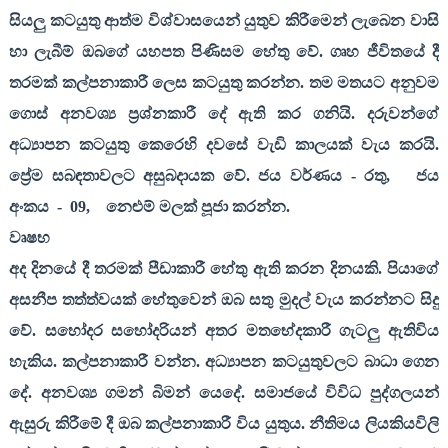
සියලු කටයුතු ආත්ම විශ්වාසයෙන් යුතුව කිරීමෙන් ලැබෙන වාසි
හා ලැබීම් ඔබගේ යහපත පිණිසම හේතු වේ. ගෘහ ජීවිතයේ දී
තරමක් කල්පනාකාරී ලෙස කටයුතු කරන්න. තම මතයට අනුවම
ගොස් අනවශ්‍ය ප්‍රශ්නකාරී දේ ඇති කර ගනියි. දරුවන්ගේ
අධ්‍යාපන කටයුතු කෙරෙහි දවසේ වැඩි කාලයක් වැය කරයි.
ප්‍රේම සබඳතාවලට අසුබදායක වේ. ජය වර්ණය - රතු
,
ජය
අංකය
-
09,
නෙළුම් මලක් පූජා කරන්න.
වෘෂභ
අද දිනයේ දී තරමක් පීඩාකාරී හේතු ඇති කරන දිනයකි. පියාගේ
අසනීප තත්ත්වයක් හේතුවෙන් ඔබ සතු මුදල් වැය කරන්නට සිදු
වේ. සහෝදර සහෝදරියන් අතර මතභේදකාරී ගැටලු ඇතිවිය
හැකිය. කල්පනාකාරී වන්න. අධ්‍යාපන කටයුතුවලට බාධා ගෙන
දේ. අනවශ්‍ය ගමන් බිමන් යෙදේ. සමාජයේ විවිධ පුද්ගලයන්
ඇසුරු කිරීමේ දී ඔබ කල්පනාකාරී විය යුතුය. නීතිමය ලියකියවිලි