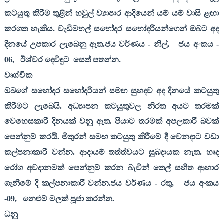
කටයුතු කිරීම තුළින් හවුල් ව්‍යාපාර ආදියෙන් යම් යම් වාසි ළඟා
කරගත හැකිය. වැඩිමහල් සහෝදර සහෝදරියන්ගෙන් ඔබට අද
දිනයේ උපකාර ලැබෙනු ඇත.ජය වර්ණය - නිල්
,
ජය අංකය -
06,
ඊශ්වර දෙවිඳුට
සෙත් පතන්න.
වෘශ්චික
ඔබගේ සහෝදර සහෝදරියන් සමඟ සුහදව අද දිනයේ කටයුතු
කිරීමට ලැබෙයි. අධ්‍යාපන කටයුතුවල නිරත අයට තරමක්
වෙහෙසකාරී දිනයක් වනු ඇත. පියාට තරමක් අපලකාරී බවක්
පෙන්නුම් කරයි. මිතුරන් සමඟ කටයුතු කිරීමේ දී වෙනදාට වඩා
කල්පනාකාරී වන්න. ආදායම් තත්ත්වයට සුබදායක නැත. හෘද
රෝග අවදානමක් පෙන්නුම් කරන බැවින් තෙල් සහිත ආහාර
ගැනීමේ දී කල්පනාකාරී වන්න.ජය වර්ණය - රතු
,
ජය අංකය
-
09,
නෙළුම් මලක් පූජා කරන්න.
ධනු