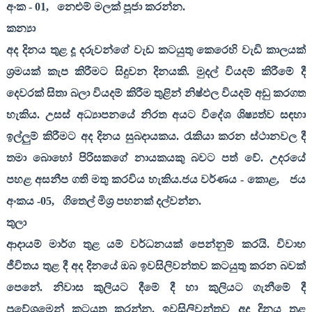
අංක -
01,
නෙළුම් මලක් පූජා කරන්න.
කන්‍යා
අද දිනය තුළ දූ දරුවන්ගේ වැඩ කටයුතු කෙරෙහි වැඩි කාලයක්
ශ්‍රමයක් කැප කිරීමට සිදුවන දිනයකි. මුදල් වියදම් කිරීමේ දී
දෙවරක් සිතා බලා වියදම් කිරීම තුළින් නිෂ්ඵල වියදම් අඩු කරගත
හැකිය. උසස් අධ්‍යාපනයේ නිරත අයට විදේශ ශිෂ්‍යත්ව සඳහා
ඉල්ලුම් කිරීමට අද දිනය සුබදායකය. රැකියා කරන ස්ථානවල දී
තමා බොහෝ පිරිසකගේ නායකයකු බවට පත් වේ. උදරයේ
පහළ අසනීප ගති මතු කරවිය හැකිය.ජය වර්ණය - කොළ
,
ජය
අංකය -
05,
ගිතෙල් මිශ්‍ර පහනක් දල්වන්න.
තුලා
ආදායම් මාර්ග තුළ යම් වර්ධනයක් පෙන්නුම් කරයි. විවාහ
ජීවිතය තුළ දී අද දිනයේ ඔබ ඉවසිලිවන්තව කටයුතු කරන බවක්
පෙනේ. නිවාස කුලියට දීමේ දී හා කුලියට ගැනීමේ දී
ප්‍රවේශමෙන් කටයුතු කරන්න. ඉවසිලිවන්තව අද දිනය තුළ