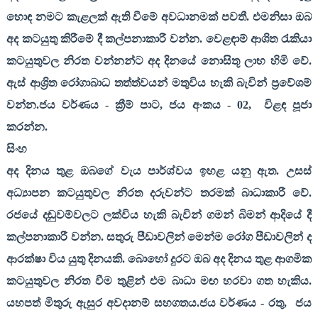
හොඳ නමට කැළලක් ඇති වීමේ අවධානමක් පවතී. එමනිසා ඔබ
අද කටයුතු කිරීමේ දී කල්පනාකාරී වන්න. වෙළඳාම් ආශිත රැකියා
කටයුතුවල නිරත වන්නන්ට අද දිනයේ නොසිතූ ලාභ හිමි වේ.
ඇස් ආශ්‍රිත රෝගාබාධ තත්ත්වයන් මතුවිය හැකි බැවින් ප්‍රවේශම්
වන්න.ජය වර්ණය - ක්‍රීම් පාට
,
ජය අංකය -
02,
විළඳ පූජා
කරන්න.
සිංහ
අද දිනය තුළ ඔබගේ වැය පාර්ශ්වය ඉහළ යනු ඇත. උසස්
අධ්‍යාපන කටයුතුවල නිරත දරුවන්ට තරමක් බාධාකාරී වේ.
රජයේ දඬුවම්වලට ලක්විය හැකි බැවින් ගමන් බිමන් ආදියේ දී
කල්පනාකාරී වන්න. සතුරු පීඩාවලින් මෙන්ම රෝග පීඩාවලින් ද
ආරක්ෂා විය යුතු දිනයකි. බොහෝ දුරට ඔබ අද දිනය තුළ ආගමික
කටයුතුවල නිරත වීම තුළින් එම බාධා මඟ හරවා ගත හැකිය.
යහපත් මිතුරු ඇසුර අවදානම් සහගතය.ජය වර්ණය - රතු
,
ජය