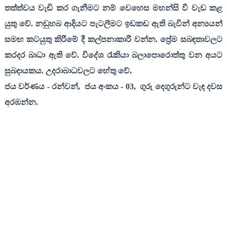
තත්ත්වය වැඩි කර ගැනීමට නම් වෙහෙස මහන්සි වී වැඩ කළ
යුතු වේ. නඩුහබ ආදියට පැටලීමට ඉඩකඩ ඇති බැවින් අන්‍යයන්
සමඟ කටයුතු කිරීමේ දී කල්පනාකාරී වන්න. ප්‍රේම සබඳතාවලට
කරදර බාධා ඇති වේ. විදේශ රැකියා බලාපොරොත්තු වන අයට
සුබදායකය. උදරාබාධවලට හේතු වේ.
ජය වර්ණය
-
රන්වන්
,
ජය අංකය
- 03,
ගුරු දෙගුරුන්ට වැඳ දවස
අරඹන්න
.