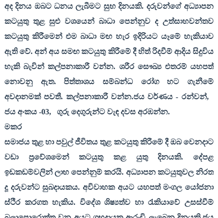
අද දිනය ඔබට ධනය ලැබීමට සුභ දිනයකි. දරුවන්ගේ අධ්‍යාපන
කටයුතු තුළ සුළු වශයෙන් බාධා පෙන්නුව ද උත්සාහවන්තව
කටයුතු කිරීමෙන් එම බාධා මඟ හැර ඉදිරියට යෑමේ හැකියාව
ඇති වේ. අන් අය සමඟ කටයුතු කිරීමේ දී හිත් රිදවීම් ආදිය සිදුවිය
හැකි බැවින් කල්පනාකාරී වන්න. ශරීර සෞඛ්‍ය එතරම් යහපත්
නොවනු ඇත. පිත්තාශය සම්බන්ධ රෝග හට ගැනීමේ
අවදානමක් පවතී. කල්පනාකාරී වන්න.ජය වර්ණය - රන්වන්
,
ජය අංකය -
03,
ගුරු දෙගුරුන්ට වැඳ දවස අරඹන්න.
මකර
සමාජය තුළ හා පවුල් ජීවිතය තුළ කටයුතු කිරීමේ දී ඔබ වෙනදාට
වඩා ප්‍රවේශමෙන් කටයුතු කළ යුතු දිනයකි. දේපළ
ඉඩකඩම්වලින් ලාභ පෙන්නුම් කරයි. අධ්‍යාපන කටයුතුවල නිරත
දූ දරුවන්ට සුබදායකය. අවිවාහක අයට යහපත් මංගල යෝජනා
ස්ථිර කරගත හැකිය. විදේශ ශිෂ්‍යත්ව හා රැකියාවේ උසස්වීම්
බලාපොරොත්තු වන අයට ශුභදායක ආරංචි ලැබෙන දිනයකි.ජය