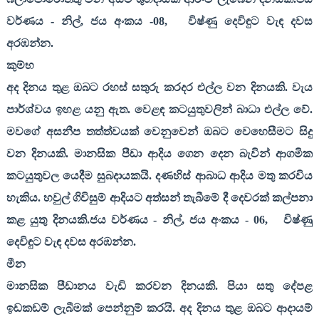
වර්ණය - නිල්
,
ජය අංකය -
08,
විෂ්ණු දෙවිඳුට වැඳ දවස
අරඹන්න.
කුම්භ
අද දිනය තුළ ඔබට රහස් සතුරු කරදර එල්ල වන දිනයකි. වැය
පාර්ශ්වය ඉහළ යනු ඇත. වෙළඳ කටයුතුවලින් බාධා එල්ල වේ.
මවගේ අසනීප තත්ත්වයක් වෙනුවෙන් ඔබට වෙහෙසීමට සිදු
වන දිනයකි. මානසික පීඩා ආදිය ගෙන දෙන බැවින් ආගමික
කටයුතුවල යෙදීම සුබදායකයි. දණහිස් ආබාධ ආදිය මතු කරවිය
හැකිය. හවුල් ගිවිසුම් ආදියට අත්සන් තැබීමේ දී දෙවරක් කල්පනා
කළ යුතු දිනයකි.ජය වර්ණය - නිල්
,
ජය අංකය -
06,
විෂ්ණු
දෙවිඳුට වැඳ දවස අරඹන්න.
මීන
මානසික පීඩානය වැඩි කරවන දිනයකි. පියා සතු දේපළ
ඉඩකඩම් ලැබීමක් පෙන්නුම් කරයි. අද දිනය තුළ ඔබට ආදායම්