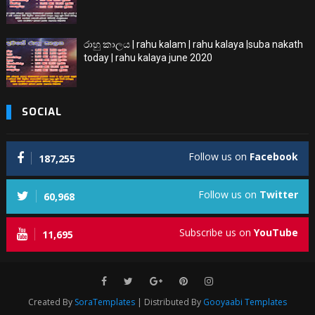
රාහු කාලය | rahu kalam | rahu kalaya |suba nakath
today | rahu kalaya june 2020
SOCIAL
Follow us on
Facebook
187,255
Follow us on
Twitter
60,968
Subscribe us on
YouTube
11,695
Created By
SoraTemplates
| Distributed By
Gooyaabi Templates