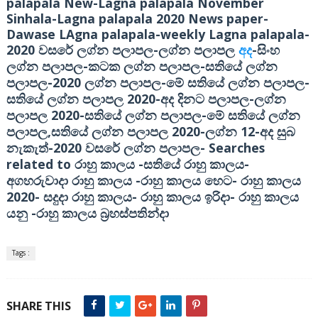
palapala New-Lagna palapala November
Sinhala-Lagna palapala 2020 News paper-
Dawase LAgna palapala-weekly Lagna palapala-
2020
-
-
වසරේ ලග්න පලාපල
ලග්න පලාපල
අද
සිංහ
-
-
ලග්න පලාපල
කටක ලග්න පලාපල
සතියේ ලග්න
-2020
-
-
පලාපල
ලග්න පලාපල
මේ සතියේ ලග්න පලාපල
2020-
-
සතියේ ලග්න පලාපල
අද දිනට පලාපල
ලග්න
2020-
-
පලාපල
සතියේ ලග්න පලාපල
මේ සතියේ ලග්න
,
2020-
12-
පලාපල
සතියේ ලග්න පලාපල
ලග්න
අද සුබ
-2020
-
Searches
නැකැත්
වසරේ ලග්න පලාපල
related to
-
-
රාහු කාලය
සතියේ රාහු කාලය
-
-
අගහරුවාදා රාහු කාලය
රාහු කාලය හෙට
රාහු කාලය
2020-
-
-
සදුදා රාහු කාලය
රාහු කාලය ඉරිදා
රාහු කාලය
-
යනු
රාහු කාලය බ්‍රහස්පතින්දා
Tags :
SHARE THIS