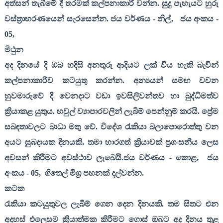
අත්සන් තැබීමේ දී තරමක් කල්පනාකාරී වන්න. සුදු පැහැයට හුරු
වස්ත්‍රාභරණයෙන් සැරසෙන්න. ජය වර්ණය - නිල්
,
ජය අංකය -
05,
මිථුන
අද දිනයේ දී ඔබ හදිසි අනතුරු ආදියට ලක් විය හැකි බැවින්
කල්පනාකාරීව කටයුතු කරන්න. අන්‍යයන් සමඟ වචන
හුවමාරුවේ දී වෙනදාට වඩා ඉවසිලිවන්තව හා බුද්ධිමත්ව
ක්‍රියාකළ යුතුය. හවුල් ව්‍යාපාරවලින් ලැබීම් පෙන්නුම් කරයි. ප්‍රේම
සබඳතාවලට බාධා මතු වේ. විදේශ රැකියා බලාපොරොත්තු වන
අයට සුබදායක දිනයකි. තමා භාරගත් ක්‍රියාවක් ප්‍රශංසනීය ලෙස
අවසන් කිරීමට අවස්ථාව ලැබෙයි.ජය වර්ණය - කොළ
,
ජය
අංකය -
05,
ගිතෙල් මිශ්‍ර පහනක් දල්වන්න.
කටක
රැකියා කටයුතුවල ලැබීම් ගෙන දෙන දිනයකි. තම සිතට එන
අදහස් එලෙසම ක්‍රියාත්මක කිරීමට ගොස් ඔබට අද දිනය තුළ