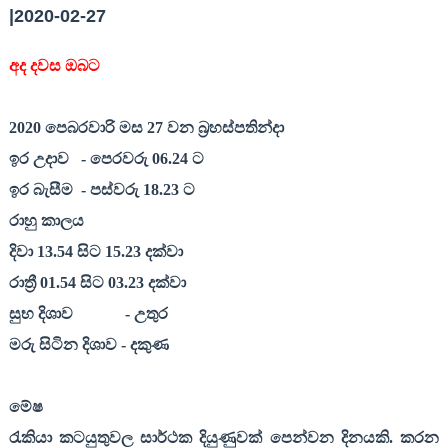
|2020-02-27
අද දවස ඔබට
20
20
පෙබරවාරි මස
27
වන බ්‍රහස්පතින්දා
ඉර උදාව
- පෙරවරු 06.
24
ට
ඉර බැසීම
- පස්වරු 18.
23
ට
රාහු කාලය
දිවා 13.
54
සිට 15.
23
දක්වා
රාත්‍රී 01.
54
සිට 03.
23
දක්වා
සුභ දිශාව
- උතුර
මරු සිටින දිශාව - දකුණ
මේෂ
රැකියා කටයුතුවල සාර්ථක දියුණුවක් පෙන්වන දිනයකි. කරන