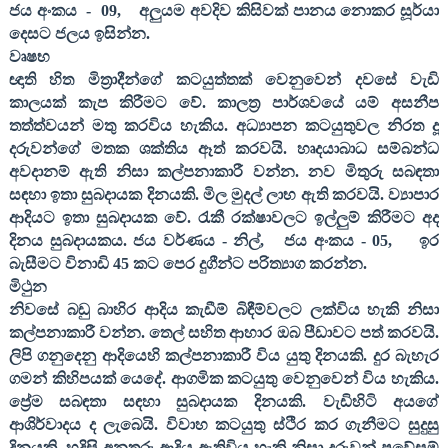
ජය අංකය
-
09,
අලුයම අවදිව කිසිවක් පානය නොකර සූර්යා
දෙසට ජලය ඉසින්න
.
වෘෂභ
ඥාති හිත මිත්‍රාදීන්ගේ කටයුත්තක් වෙනුවෙන් දවසේ වැඩි
කාලයක් කැප කිරීමට වේ. කාලත්‍ර පාර්ශවයේ යම් අසනීප
තත්ත්වයන් මතු කරවිය හැකිය. අධ්‍යාපන කටයුතුවල නිරත දූ
දරුවන්ගේ මතක ශක්තිය ඈත් කරවයි. හෘදයාබාධ සම්බන්ධ
අවදානම් ඇති නිසා කල්පනාකාරී වන්න. නව මිතුරු සබඳතා
සඳහා ඉතා සුබදායක දිනයකි. මිල මුදල් ලාභ ඇති කරවයි. ව්‍යාපාර
ආදියට ඉතා සුබදායක වේ. රැකී රක්ෂාවලට ඉල්ලුම් කිරීමට අද
දිනය සුබදායකය. ජය වර්ණය - නිල්
,
ජය අංකය -
05,
ඉර
බැසීමට විනාඩි
45
කට පෙර දුගීන්ට පරිත්‍යාග කරන්න
.
මිථුන
නිවසේ බඩු බාහිර ආදිය කැඩීම් බිඳීම්වලට ලක්විය හැකි නිසා
කල්පනාකාරී වන්න. තෙල් සහිත ආහාර ඔබ පීඩාවට පත් කරවයි.
ලිපි ගනුදෙනු ආදියෙහි කල්පනාකාරී විය යුතු දිනයකි. දුර බැහැර
ගමන් කිහිපයක් යෙදේ. ආගමික කටයුතු වෙනුවෙන් විය හැකිය.
ප්‍රේම සබඳතා සඳහා සුබදායක දිනයකි. වැඩිහිටි අයගේ
ආශිර්වාදය ද ලැබෙයි. විවාහ කටයුතු ස්ථිර කර ගැනීමට සුදුසු
දිනයකි. හදිසි අනතුරු ආදිය ඇතිවිය හැකි නිසා දරුවන් ප්‍රවේසම්