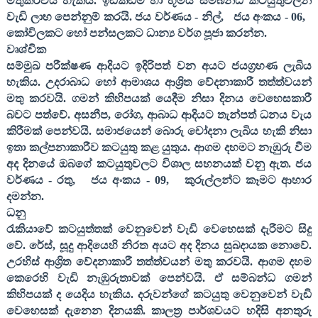
මතුකරවිය හැකිය. ඉඩකඩම් හා භූමිය සම්බන්ධ කටයුතුවලින්
වැඩි ලාභ පෙන්නුම් කරයි. ජය වර්ණය - නිල්
,
ජය අංකය -
06,
කෝවිලකට හෝ පන්සලකට ධාන්‍ය වර්ග පූජා කරන්න
.
වෘශ්චික
සම්මුඛ පරීක්ෂණ ආදියට ඉදිරිපත් වන අයට ජයග්‍රහණ ලැබිය
හැකිය. උදරාබාධ හෝ ආමාශය ආශ්‍රිත වේදනාකාරී තත්ත්වයන්
මතු කරවයි. ගමන් කිහිපයක් යෙදීම නිසා දිනය වෙහෙසකාරී
බවට පත්වේ. අසනීප
,
රෝග
,
ආබාධ ආදියට තැන්පත් ධනය වැය
කිරීමක් පෙන්වයි. සමාජයෙන් බොරු චෝදනා ලැබිය හැකි නිසා
ඉතා කල්පනාකාරීව කටයුතු කළ යුතුය. ආගම දහමට නැඹුරු වීම
අද දිනයේ ඔබගේ කටයුතුවලට විශාල සහනයක් වනු ඇත. ජය
වර්ණය - රතු
,
ජය අංකය -
09,
කුරුල්ලන්ට කෑමට ආහාර
දමන්න
.
ධනු
රැකියාවේ කටයුත්තක් වෙනුවෙන් වැඩි වෙහෙසක් දැරීමට සිදු
වේ. රේස්
,
සූදු ආදියෙහි නිරත අයට අද දිනය සුබදායක නොවේ.
උරහිස් ආශ්‍රිත වේදනාකාරී තත්ත්වයන් මතු කරවයි. ආගම දහම
කෙරෙහි වැඩි නැඹුරුතාවක් පෙන්වයි. ඒ සම්බන්ධ ගමන්
කිහිපයක් ද යෙදිය හැකිය. දරුවන්ගේ කටයුතු වෙනුවෙන් වැඩි
වෙහෙසක් දැනෙන දිනයකි. කාලත්‍ර පාර්ශවයට හදිසි අනතුරු