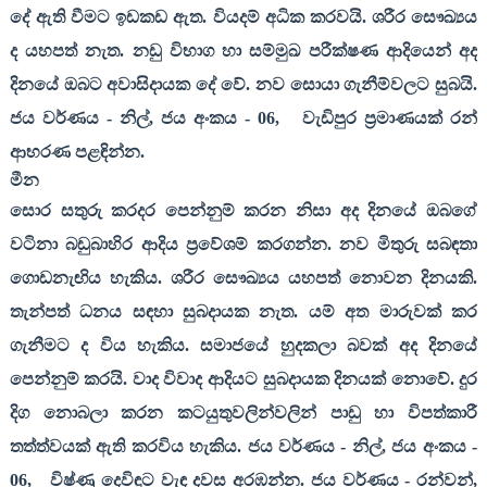
දේ ඇති වීමට ඉඩකඩ ඇත. වියදම් අධික කරවයි. ශරීර සෞඛ්‍යය
ද යහපත් නැත. නඩු විභාග හා සම්මුඛ පරීක්ෂණ ආදියෙන් අද
දිනයේ ඔබට අවාසිදායක දේ වේ. නව සොයා ගැනීම්වලට සුබයි.
ජය වර්ණය - නිල්
,
ජය අංකය -
06,
වැඩිපුර ප්‍රමාණයක් රන්
ආභරණ පළඳින්න
.
මීන
සොර සතුරු කරදර පෙන්නුම් කරන නිසා අද දිනයේ ඔබගේ
වටිනා බඩුබාහිර ආදිය ප්‍රවේශම් කරගන්න. නව මිතුරු සබඳතා
ගොඩනැඟිය හැකිය. ශරීර සෞඛ්‍යය යහපත් නොවන දිනයකි.
තැන්පත් ධනය සඳහා සුබදායක නැත. යම් අත මාරුවක් කර
ගැනීමට ද විය හැකිය. සමාජයේ හුදකලා බවක් අද දිනයේ
පෙන්නුම් කරයි. වාද විවාද ආදියට සුබදායක දිනයක් නොවේ. දුර
දිග නොබලා කරන කටයුතුවලින්වලින් පාඩු හා විපත්කාරී
තත්ත්වයක් ඇති කරවිය හැකිය. ජය වර්ණය - නිල්
,
ජය අංකය -
06,
විෂ්ණු දෙවිඳුට වැඳ දවස අරඹන්න. ජය වර්ණය
-
රන්වන්
,