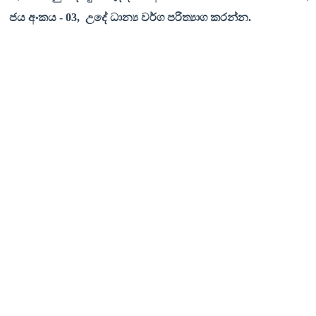
ජය අංකය
- 03,
උදේ ධාන්‍ය වර්ග පරිත්‍යාග කරන්න
.