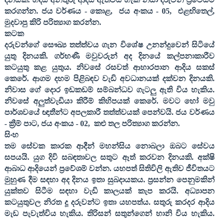
කරගන්න. ජය වර්ණය - කොළ
,
ජය අංකය -
05,
එළඟිතෙල්
,
මුදවාපු කිරි පරිත්‍යාග කරන්න
.
කටක
දරුවන්ගේ සෞඛ්‍ය තත්ත්වය ගැන විශේෂ උනන්දුවෙන් සිටියේ
යුතු දිනයකි. ගර්භණී මවුවරුන් අද දිනයේ කල්පනාකාරීව
කටයුතු කළ යුතුය. නිවසේ රසවත් ආහාරපාන ආදිය සකස්
කෙරේ. ආගම දහම පිළිබඳව වැඩි අවධානයක් දක්වන දිනයකි.
නිවාස ගේ දොර ඉඩකඩම් සම්බන්ධව ගැටලු ඇති විය හැකිය.
නිවසේ අලුත්වැඩියා කිරීම් කිහිපයක් කෙරේ. මවට හෝ මවු
පාර්ශවයේ ඥාතීන්ට අපලකාරී තත්ත්වයක් පෙන්වයි. ජය වර්ණය
- ක්‍රීම් පාට
,
ජය අංකය -
02,
කළු තල පරිත්‍යාග කරන්න
.
සිංහ
තම සේවක කාරක ආදීන් මහන්සිය නොබලා ඔබට සේවය
සපයයි. යුග දිවි සබඳතාවල සතුට ඈත් කරවන දිනයකි. අක්ෂි
ආබාධ ආදියෙන් ප්‍රවේශම් වන්න. යහපත් සිතිවිලි ඇතිව ජීවිතයට
මුහුණ දීම සඳහා අද දිනය ඉතා සුබදායකය. ප්‍රසන්න පෙනුමකින්
යුක්තව සිටීම සඳහා වැඩි කාලයක් කැප කරයි. අධ්‍යාපන
කටයුතුවල නිරත දූ දරුවන්ට ඉතා යහපත්ය. සතුරු කරදර ආදිය
මැඩ පැවැත්විය හැකිය. තිරිසන් සතුන්ගෙන් හානි විය හැකිය.