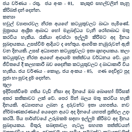
ජය වර්ණය - රතු
,
ජය අංක -
01,
කැකුළු සහල්වලින් තැනූ
කිරිබත් දන් දෙන්න.
කන්‍යා
හවුල් ව්‍යාපාරවල නිරත අයගේ කටයුතුවලට බාධා පැමිණේ.
මුත්‍රාශය ආශ්‍රිත ආබාධ හෝ මළබද්ධය වැනි රෝගාබාධ මතු
කරවිය හැකිය. රැකියා අවස්ථා ඉල්ලුම් කිරීමට අද දිනය
සුබදායකය. උසස්වීම් ආදියට ද හේතුය. ආගමික නැඹුරුවන් ඇති
වන දිනයකි. උසස් අධ්‍යාපන කටයුතුවලට ඉතා ශුභදායකය. කලා
කටයුතුවල නිරත අයගේ ආදායම් තත්ත්වය වර්ධනය වේ. යුග
ජීවිතයේ දී කලහකාරී බව දෛනික කටයුතුවලට ද බාධාකාරී විය
හැකිය. ජය වර්ණය - කොළ
,
ජය අංකය -
05,
ගණ දෙවිඳුට පුද
පූජා හා සුවඳ දුම් දෙන්න
.
තුලා
ඉදිරිපත්වීමේ ගතිය වැඩි නිසා අද දිනයේ ඔබ බොහෝ පිරිසක්
අතර කතිකාවට ලක් වේ. පෙර පින් බලය මතු කරවිය හැකි
දිනයකි. අධ්‍යාපනය ලබන දූ දරුවන්ට ඉතා යහපත්ය. නව
නිර්මාණකරණයේ යෙදෙන අයට අද දිනයේ යහපත් ප්‍රතිඵල උදා
කරයි. පිය පාර්ශ්වයේ උරුමකම් සඳහා ඉල්ලුම් කිරීමට අද දිනය
සුබදායකය. මිතුරු සබඳතාවල ගැටලු සහගත තත්ත්වයන්