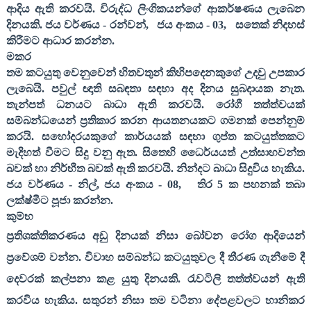
ආදිය ඇති කරවයි. විරුද්ධ ලිංගිකයන්ගේ ආකර්ෂණය ලැබෙන
දිනයකි. ජය වර්ණය - රන්වන්
,
ජය අංකය -
03,
සතෙක් නිදහස්
කිරීමට ආධාර කරන්න.
මකර
තම කටයුතු වෙනුවෙන් හිතවතුන් කිහිපදෙනකුගේ උදවු උපකාර
ලැබෙයි. පවුල් ඥාති සබඳතා සඳහා අද දිනය සුබදායක නැත.
තැන්පත් ධනයට බාධා ඇති කරවයි. රෝගී තත්ත්වයක්
සම්බන්ධයෙන් ප්‍රතිකාර කරන ආයතනයකට ගමනක් පෙන්නුම්
කරයි. සහෝදරයකුගේ කාර්යයක් සඳහා ගුප්ත කටයුත්තකට
මැදිහත් වීමට සිදු වනු ඇත. සිතෙහි ධෛර්යයත් උත්සාහවන්ත
බවක් හා නිර්භීත බවක් ඇති කරවයි. නින්දට බාධා සිදුවිය හැකිය.
ජය වර්ණය - නිල්
,
ජය අංකය -
08,
තිර
5
ක පහනක් තබා
ලක්ෂ්මීට පූජා කරන්න
.
කුම්භ
ප්‍රතිශක්තිකරණය අඩු දිනයක් නිසා බෝවන රෝග ආදියෙන්
ප්‍රවේශම් වන්න. විවාහ සම්බන්ධ කටයුතුවල දී තීරණ ගැනීමේ දී
දෙවරක් කල්පනා කළ යුතු දිනයකි. රැවටිලි තත්ත්වයන් ඇති
කරවිය හැකිය. සතුරන් නිසා තම වටිනා දේපළවලට හානිකර