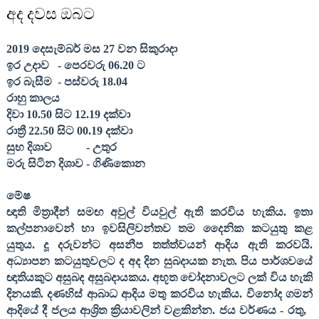
අද දවස ඔබට
201
9
දෙසැම්බර් මස
27
වන සිකුරාදා
ඉර උදාව
- පෙරවරු 06.
20
ට
ඉර බැසීම
- පස්වරු 18.
04
රාහු කාලය
දිවා 10.
5
0 සිට 12.
19
දක්වා
රාත්‍රී 22.
5
0 සිට 00.
19
දක්වා
සුභ දිශාව
- උතුර
මරු සිටින දිශාව - ගිණිකොන
මේෂ
ඥාති මිත්‍රාදීන් සමඟ අවුල් වියවුල් ඇති කරවිය හැකිය. ඉතා
කල්පනාවෙන් හා ඉවසිලිවන්තව තම දෛනික කටයුතු කළ
යුතුය. දූ දරුවන්ට අසනීප තත්ත්වයන් ආදිය ඇති කරවයි.
අධ්‍යාපන කටයුතුවලට ද අද දින සුබදායක නැත. පිය පාර්ශවයේ
ඥාතියකුට අසුබද අසුබදායකය. අභූත චෝදනාවලට ලක් විය හැකි
දිනයකි. දණහිස් ආබාධ ආදිය මතු කරවිය හැකිය. විනෝද ගමන්
ආදියේ දී ජලය ආශ්‍රිත ක්‍රියාවලින් වළකින්න. ජය වර්ණය - රතු
,