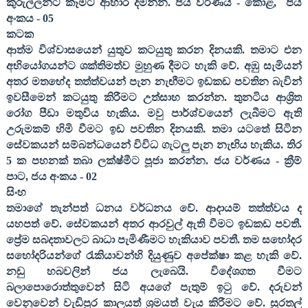
කුරුල්ලන්ට කෑමට ආහාර දමන්න
. ජය වර්ණය - කොළ
,
ජය
අංකය -
05
කටක
ආත්ම විශ්වාසයෙන් යුතුව කටයුතු කරන දිනයකි. තමාට එන
අභියෝගයන්ට ශක්තිමත්ව මුහුණ දීමට හැකි වේ. අඹු සැමියන්
අතර මතභේද තත්ත්වයන් පැන නැඟීමට ඉඩකඩ පවතින බැවින්
ඉවසීමෙන් කටයුතු කිරීමට උත්සාහ කරන්න. තුනටිය ආශ්‍රිත
රෝග පීඩා මතුවිය හැකිය. මවු පාර්ශ්වයෙන් ලැබීමට ඇති
උරුමකම් හිමි වීමට ඉඩ පවතින දිනයකි. තමා යටතේ සිටින
සේවකයන් සම්බන්ධයෙන් විවිධ ගැටලු පැන නැඟිය හැකිය.
තිර
5
ක පහනක් තබා ලක්ෂ්මීට පූජා කරන්න
. ජය වර්ණය - ක්‍රීම්
පාට
,
ජය අංකය -
02
සිංහ
තමාගේ තැන්පත් ධනය වර්ධනය වේ. ආදායම් තත්ත්වය ද
යහපත් වේ. සේවකයන් අතර ආරවුල් ඇති වීමට ඉඩකඩ පවතී.
ප්‍රේම සබදතාවලට බාධා පැමිණීමට හැකියාව පවතී. තම සහෝදර
සහෝදරියන්ගේ රැකියාවන්හි දියුණුව අපේක්ෂා කළ හැකි වේ.
නඩු හබවලින් ජය ලැබෙයි. විදේශගත වීමට
බලාපොරොත්තුවෙන් සිටි අයගේ පැතුම් ඉටු වේ. දරුවන්
වෙනුවෙන් වැඩිපුර කාලයත් ශ්‍රමයත් වැය කිරීමට වේ. සුරතල්