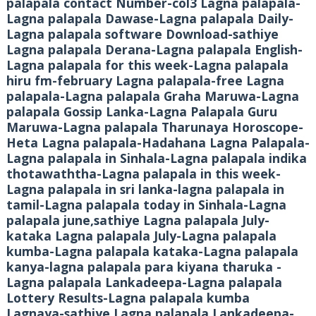
palapala contact Number-col3 Lagna palapala-
Lagna palapala Dawase-Lagna palapala Daily-
Lagna palapala software Download-sathiye
Lagna palapala Derana-Lagna palapala English-
Lagna palapala for this week-Lagna palapala
hiru fm-february Lagna palapala-free Lagna
palapala-Lagna palapala Graha Maruwa-Lagna
palapala Gossip Lanka-Lagna Palapala Guru
Maruwa-Lagna palapala Tharunaya Horoscope-
Heta Lagna palapala-Hadahana Lagna Palapala-
Lagna palapala in Sinhala-Lagna palapala indika
thotawaththa-Lagna palapala in this week-
Lagna palapala in sri lanka-lagna palapala in
tamil-Lagna palapala today in Sinhala-Lagna
palapala june,sathiye Lagna palapala July-
kataka Lagna palapala July-Lagna palapala
kumba-Lagna palapala kataka-Lagna palapala
kanya-lagna palapala para kiyana tharuka -
Lagna palapala Lankadeepa-Lagna palapala
Lottery Results-Lagna palapala kumba
Lagnaya-sathiye Lagna palapala Lankadeepa-