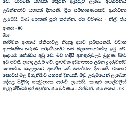
වේ. ධාර්මික යහපත් මිතුරන් ඇසුරුට ලැබේ. අධ්‍යාපනය
ලබන්නන්ට යහපත් දිනයකි. ප්‍රිය සම්භාෂණයකට ආරාධනා
ලැබෙයි. බණ පොතක් පූජා කරන්න. ජය වර්ණය - නිල්
,
ජය
අංකය -
06
මීන
කාර්මික අංශයේ රැකියාවල නියුතු අයට සුබදායකයි. විවාහ
අපේක්ෂිත තරුණ තරුණියන්ට තම බලාපොරොත්තු ඉටු වේ.
ආදායම් තත්ත්වය අඩු වේ. මව හදිසි අනතුරුවලට මුහුණ දීමට
ඉඩ පවතී. දායාද උරුම වේ. ප්‍රාථමික අධ්‍යාපනය ලබන දූ දරුවන්ට
යහපත්ය. කාලත්‍රයාට අසනීප ගති පෙන්වන දිනයකි. ව්‍යාපාර
කොටස් මිල දී ගැනීමට යහපත් දිනයකි. මවු උරුමයෙන් ලැබෙන
දේපළ පිළිබඳ සතුටුදායක ආරංචි ලැබෙයි. කැකුළු සහල්වලින්
තැනූ කිරිබත් දන් දෙන්න
.
ජය වර්ණය
-
රන්වන්
,
ජය අංකය
- 03