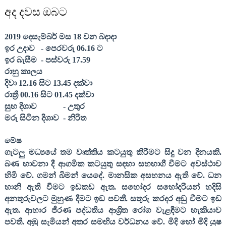
අද දවස ඔබට
201
9
දෙසැම්බර් මස
18
වන බදාදා
ඉර උදාව
- පෙරවරු 06.
16
ට
ඉර බැසීම
- පස්වරු 1
7
.
59
රාහු කාලය
දිවා 12.
16
සිට 13.
45
දක්වා
රාත්‍රී 00.
16
සිට 01.
45
දක්වා
සුභ දිශාව
- උතුර
මරු සිටින දිශාව
- නිරිත
මේෂ
ගැටලු මධ්‍යයේ තම වෘත්තිය කටයුතු කිරීමට සිදු වන දිනයකි.
බණ භාවනා දී ආගමික කටයුතු සඳහා සහභාගී වීමට අවස්ථාව
හිමි වේ. ගමන් බිමන් යෙදේ. මානසික අසහනය ඇති වේ. ධන
හානි ඇති වීමට ඉඩකඩ ඇත. සහෝදර සහෝදරියන් හදිසි
අනතුරුවලට මුහුණ දීමට ඉඩ පවතී. සතුරු කරදර අඩු වීමට ඉඩ
ඇත. ආහාර ජීරණ පද්ධතිය ආශ්‍රිත රෝග වැළඳීමට හැකියාව
පවතී. අඹු සැමියන් අතර සමඟිය වර්ධනය වේ.
මිදි හෝ මිදි යුෂ