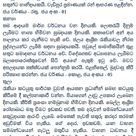
සතුන්ට හානිදායකයි.
වැඩිපුර ප්‍රමාණයක් රන් ආභරණ පළඳින්න
.
ජය වර්ණය - රතු
,
ජය අංක -
01
කන්‍යා
තම ආදායම් මාර්ග වර්ධනය වන දිනයකි. ලොතරැයි දිනුම්
ලැබීමට භාග්‍ය හිමිවන සුබදායක දිනයකි. කතාවෙන් අන් අය
පාලනය කර ගැනීමට හැකි වේ. ජලය ආශ්‍රිත රැකියාවල නිරත
පුද්ගලයන්ට ලැබීම් සඳහා සුබදායකයි. පවුලේ සාමාජිකයින් තුළ
සතුට සමාදානය වර්ධනය වේ. විදේශගතව අධ්‍යාපනය ලැබීමට
බලාපොරොත්තුවෙන් සිටි අයගේ පැතුම් ඉටු වේ. මවට
අපලදායක තත්ත්වයක් පෙන්නුම් කරයි.
එළඟිතෙල්
,
මුදවාපු කිරි
පරිත්‍යාග කරන්න
. ජය වර්ණය - කොළ
,
ජය අංකය -
05
තුලා
රැකියා කටයුතු සාර්ථක වුවත් ආයතන ප්‍රධානීන් සමඟ කටයුතු
කිරීමේ දී කල්පනාකාරී වන්න. පියාගෙන් උදවු උපකාර ලැබෙන
දිනයකි. කීර්ති ප්‍රශංසා නම්බුනාම හිමිවන දිනයකි. බෙල්ල ආශ්‍රිත
රෝගාබාධ මතු වීමට ඉඩකඩ පවතී. තම දරුවන් සම්බන්ධයෙන්
සතුටුදායක ආරංචි ලැබේ. මෙතෙක් පැවති සතුරු කරදර තරමක්
අඩුවීමක් විය හැකිය. ගේ දොර
,
ඉඩකඩම්
,
යාන වාහන
සම්බන්ධයෙන් ගැටලූ මතුවිය හැකිය. වාහන ධාවනය දී