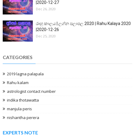
|2020-12-27
Dec 26, 2020
රාහු කාලය | ලග්න පලාපල 2020 | Rahu Kalaya 2020
|2020-12-26
Dec 25, 2020
CATEGORIES
2019 lagna palapala
Rahu kalam
astrologist contact number
indika thotawatta
manjula peris
nishantha perera
EXPERTS NOTE