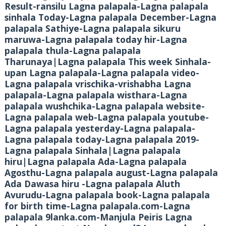
Result-ransilu Lagna palapala-Lagna palapala
sinhala Today-Lagna palapala December-Lagna
palapala Sathiye-Lagna palapala sikuru
maruwa-Lagna palapala today hir-Lagna
palapala thula-Lagna palapala
Tharunaya|Lagna palapala This week Sinhala-
upan Lagna palapala-Lagna palapala video-
Lagna palapala vrischika-vrishabha Lagna
palapala-Lagna palapala wisthara-Lagna
palapala wushchika-Lagna palapala website-
Lagna palapala web-Lagna palapala youtube-
Lagna palapala yesterday-Lagna palapala-
Lagna palapala today-Lagna palapala 2019-
Lagna palapala Sinhala|Lagna palapala
hiru|Lagna palapala Ada-Lagna palapala
Agosthu-Lagna palapala august-Lagna palapala
Ada Dawasa hiru -Lagna palapala Aluth
Avurudu-Lagna palapala book-Lagna palapala
for birth time-Lagna palapala.com-Lagna
palapala 9lanka.com-Manjula Peiris Lagna