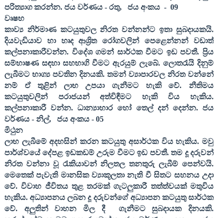
පරිත්‍යාග කරන්න
. ජය වර්ණය - රතු
,
ජය අංකය
-
09
වෘෂභ
කාව්‍ය නිර්මාණ කටයුතුවල නිරත වන්නන්ට ඉතා සුබදායකයි.
දියවැඩියාව හා හෘද ආශ්‍රිත රෝගවලින් පෙළෙන්නන් වඩාත්
කල්පනාකාරීවන්න. විදේශ ගමන් සාර්ථක වීමට ඉඩ පවතී. ප්‍රිය
සම්භාෂණ සඳහා සහභාගි වීමට ඇරයුම් ලැබේ. ලොතරැයි දිනුම්
ලැබීමට භාග්‍ය පවතින දිනයකි. තමන් ව්‍යාපාරවල නිරත වන්නේ
නම් ඒ තුළින් ලාභ උපයා ගැනීමට හැකි වේ. නීතිමය
කටයුතුවලින් පරාජයන් අත්විඳීමට හැකි විය හැකිය.
කල්පනාකාරී වන්න.
ධාන්‍යාහාර හෝ තෙල් දන් දෙන්න
. ජය
වර්ණය - නිල්
,
ජය අංකය -
05
මිථුන
ලාභ ලැබීමේ අදහසින් කරන කටයුතු අසාර්ථක විය හැකිය. මවු
පාර්ශ්වයේ දේපළ ඉඩකඩම් උරුම වීමට ඉඩ පවතී. තම දූ දරුවන්
නිරත වන්නා වූ රැකියාවන් නිලතල තනතුරු ලැබීම් පෙන්වයි.
මෙතෙක් පැවැති මානසික ව්‍යාකූලතා නැති වී සිතට සහනය උදා
වේ. විවාහ ජීවිතය තුළ තරමක් ගැටලුකාරී තත්ත්වයක් මතුවිය
හැකිය. අධ්‍යාපනය ලබන දූ දරුවන්ගේ අධ්‍යාපන කටයුතු සාර්ථක
වේ. අලුතින් වාහන මිල දී
ගැනීමට සුබදායක දිනයකි.