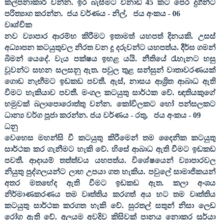
කල්පනාකාරී වන්න.
ඉර බැසීමට විනාඩි
45
කට පෙර දුගීන්ට
පරිත්‍යාග කරන්න
.
ජය වර්ණය - නිල්
,
ජය අංකය -
06
වෘශ්චික
නව ව්‍යාපාර ආරම්භ කිරීමට ඉතාමත් යහපත් දිනයකි. උසස්
අධ්‍යාපන කටයුතුවල නිරත වන දූ දරුවන්ට යහපත්ය. දීර්ඝ ගමන්
බිමන් යෙදේ. වැය පක්ෂය ඉහළ යයි. නීතියේ රැහැනට හසු
වූවන්ට සහන සලසනු ඇත. පවුල තුළ සන්සුන් වාතාවරණයක්
ගොඩ නැඟීමට ඉඩකඩ පවතී. ඇස්
,
නාසය ආශ්‍රිත ආබාධ ඇති
වීමට හැකියාව පවතී. මංගල කටයුතු සාර්ථක වේ. ඥාතියකුගේ
හමුවක් බලාපොරොත්තු වන්න.
කෝවිලකට හෝ පන්සලකට
ධාන්‍ය වර්ග පූජා කරන්න
. ජය වර්ණය - රතු
,
ජය අංකය -
09
ධනු
වෙහෙස මහන්සි වී කටයුතු කිරීමෙන් තම දෛනික කටයුතු
සාර්ථක කර ගැනීමට හැකි වේ. හිසේ ආබාධ ඇති වීමට ඉඩකඩ
පවතී. ආදායම් තත්ත්වය යහපත්ය. විශේෂයෙන් ව්‍යාපාරවල
නියුතු පුද්ගලයන්ට ලාභ උපයා ගත හැකිය. පවුලේ සාමාජිකයන්
අතර මතභේද ඇති වීමට ඉඩකඩ ඇත. කලා අංශය
නිර්මාණකරණය තම වෘත්තිය කරගත් අය හට තම වෘත්තිය
කටයුතු සාර්ථක කරගත හැකි වේ. සුරතල් සතුන් නිසා ලෙඩ
රෝග ඇති වේ.
අලුයම අවදිව කිසිවක් පානය නොකර සූර්යා