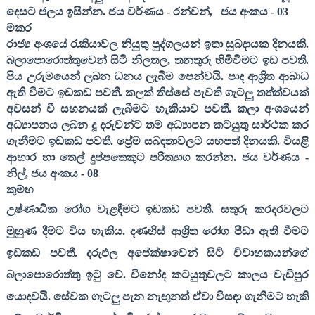
දෙසට ජලය ඉසින්න
. ජය වර්ණය - රන්වන්
,
ජය අංකය -
03
මකර
රාජ්‍ය අංශයේ රැකියාවල නියුතු පුද්ගලයන් ඉතා සුබදායක දිනයකි.
බලාපොරොත්තුවෙන් සිටි නිලතල
,
තනතුරු හිමිවීමට ඉඩ පවතී.
පිය උරුමයෙන් ලබන ධනය ලැබීම පෙන්වයි. පාද ආශ්‍රිත ආබාධ
ඇති වීමට ඉඩකඩ පවතී. කලක් තිස්සේ පැවති ගැටලු තත්ත්වයක්
අවසන් වී සහනයක් ලැබීමට හැකියාව පවතී. කලා අංශයෙන්
අධ්‍යාපනය ලබන දූ දරුවන්ට තම අධ්‍යාපන කටයුතු සාර්ථක කර
ගැනීමට ඉඩකඩ පවතී. ප්‍රේම සබඳතාවලට යහපත් දිනයකි.
වියළි
ආහාර හා තෙල් දුප්පතෙකුට පරිත්‍යාග කරන්න
. ජය වර්ණය -
නිල්
,
ජය අංකය -
08
කුම්භ
උෂ්ණාධික රෝග වැළඳීමට ඉඩකඩ පවතී. සතුරු කරදරවලට
මුහුණ දීමට විය හැකිය. දණහිස් ආශ්‍රිත රෝග පීඩා ඇති වීමට
ඉඩකඩ පවතී. දරුඵල අපේක්ෂාවෙන් සිටි විවාහකයන්ගේ
බලාපොරොත්තු ඉටු වේ. විනෝද කටයුතුවලට කාලය වැඩිපුර
යොදවයි. සේවක ගැටලු පැන නැඟුනත් ඒවා විසඳා ගැනීමට හැකි