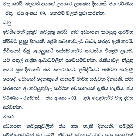
මතු කරයි. බලවත් අයගේ උපකාර ලැබෙන දිනයකි. ජය වර්ණය
- රතු
,
ජය අංකය -
09,
නෙළුම් මලක් පූජා කරන්න.
ධනු
ඉවසීමෙන් යුතුව කටයුතු කරයි. නව අධ්‍යාපන කටයුතු ආරම්භ
කිරීමට සුදුසු දිනයකි. ප්‍රේම සබඳතාවලට බාධා
,
කරදර ඇති කරයි.
ජීවිතයේ තිබූ ගැටලුකාරී තත්ත්වයන්ට සාධනීය විසඳුම් ලැබේ.
යටි පතුල් ආශ්‍රිත ආබාධවලින් ප්‍රවේසම්වන්න. රැකියාවල නියුතු
අයට සුබ දිනයකි. තම ගෞරවයට
,
ප්‍රසිද්ධියට පත්වන කරුණු
යෙදේ. බොහෝ දෙනකුගේ ආදායම් මාර්ග සරුවන දිනයකි. තමා
කරගෙන ආ කටයුතුවල සාර්ථක අවසානයක් දැකිය හැකිය. ජය
වර්ණය - රන්වන්
,
ජය අංකය -
03,
ගුරු දෙගුරුන්ට වැඳ දවස
අරඹන්න.
මකර
අධ්‍යාපන කටයුතුවලින් ජය ගත හැකි දිනයකි. සම්මුඛ
පරීක්ෂණවලින් ජය ලබයි. නිවසේ වෙනදාට වඩා සැප පහසුවක්