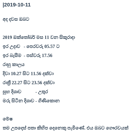
|2019-10-11
අද දවස ඔබට
2019
ඔක්තෝබර් මස
11
වන සිකුරාදා
ඉර උදාව
- පෙරවරු
05.57
ට
ඉර බැසීම
- පස්වරු
17.56
රාහු කාලය
දිවා
10.27
සිට
11.56
දක්වා
රාත්‍රී
22.27
සිට
23.56
දක්වා
සුභ දිශාව
- උතුර
මරු සිටින දිශාව - ගිණිකොන
මේෂ
තම උපදෙස් පතා කිහිප දෙනෙකු පැමිණේ. එය ඔබට ගෞරවයක්