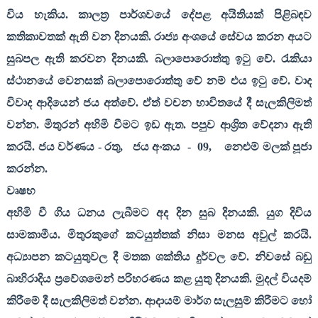
විය හැකිය. කාලත්‍ර පාර්ශවයේ දේපළ අයිතියක් පිළිබඳව
කතිකාවතක් ඇති වන දිනයකි. රාජ්‍ය අංශයේ සේවය කරන අයට
සුබපල ඇති කරවන දිනයකි. බලාපොරොත්තු ඉටු වේ. රැකියා
ස්ථානයේ වෙනසක් බලාපොරොත්තු වේ නම් එය ඉටු වේ. වාද
විවාද ආදියෙන් ජය අත්වේ. ඒත් වචන භාවිතයේ දී සැලකිලිමත්
වන්න. මිතුරන් අහිමි වීමට ඉඩ ඇත. පපුව ආශ්‍රිත වේදනා ඇති
කරයි. ජය වර්ණය - රතු
,
ජය අංකය
-
09,
නෙළුම් මලක් පූජා
කරන්න.
වෘෂභ
අහිමි වී ගිය ධනය ලැබීමට අද දින සුබ දිනයකි. යුග දිවිය
සාමකාමීය. මිතුරකුගේ කටයුත්තක් නිසා මනස අවුල් කරයි.
අධ්‍යාපන කටයුතුවල දී මතක ශක්තිය දුර්වල වේ. නිවසේ බඩු
බාහිරාදිය ප්‍රවේශමෙන් පරිහරණය කළ යුතු දිනයකි. මුදල් වියදම්
කිරීමේ දී සැලකිලිමත් වන්න. ආදායම් මාර්ග සැලසුම් කිරීමට හෝ