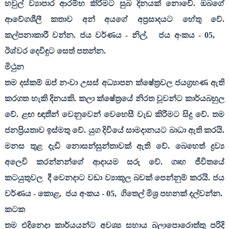
හවුල් ව්‍යාපාර ආරම්භ කිරීමට සුබ දිනයක් නොවේ. ඔබගේ
ආවේගශීලී කතාව අන් අයගේ අප්‍රසාදයට හේතු වේ.
කල්පනාකාරී වන්න. ජය වර්ණය - නිල්
,
ජය අංකය -
05,
ඊශ්වර දෙවිඳුට සෙත් පතන්න.
මිථුන
තම දස්කම් ඔප් නංවා උසස් අධ්‍යාපන ක්ෂේත්‍රවල ජයග්‍රහණ ඇති
කරගත හැකි දිනයකි. කලා ක්ෂේත්‍රයේ නිරත වූවන්ට කාර්යබහුල
වේ. ළඟ ඥාතීන් වෙනුවෙන් වෙහෙසී වැඩ කිරීමට සිදු වේ. තම
ජනප්‍රියතාව ඉස්මතු වේ. යුග දිවියේ සාමදානයට බාධා ඇති කරයි.
මනස තුළ දැඩි නොසන්සුන්තාවක් ඇති වේ. බෙහෙත් ද්‍රව්‍ය
අලෙවි කරන්නන්ගේ ආදායම සරු වේ. ගෘහ ජීවිතයේ
කටයුතුවල
දී වෙනදාට වඩා ව්‍යාකූල බවක් පෙන්නුම් කරයි. ජය
වර්ණය - කොළ
,
ජය අංකය -
05,
ගිතෙල් මිශ්‍ර පහනක් දල්වන්න.
කටක
තම එදිනෙදා කාර්යයන්ට අවශ්‍ය සහාය බලාපොරොත්තු පරිදි