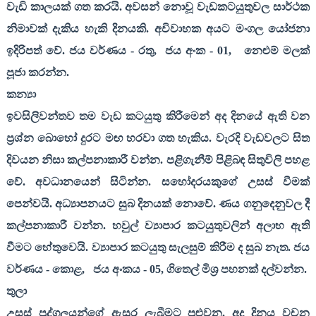
වැඩි කාලයක් ගත කරයි. අවසන් නොවූ වැඩකටයුතුවල සාර්ථක
නිමාවක් දැකිය හැකි දිනයකි. අවිවාහක අයට මංගල යෝජනා
ඉදිරිපත් වේ. ජය වර්ණය - රතු
,
ජය අංක -
01,
නෙළුම් මලක්
පූජා කරන්න.
කන්‍යා
ඉවසිලිවන්තව තම වැඩ කටයුතු කිරීමෙන් අද දිනයේ ඇති වන
ප්‍රශ්න බොහෝ දුරට මඟ හරවා ගත හැකිය. වැරදි වැඩවලට සිත
දිවයන නිසා කල්පනාකාරී වන්න. පළිගැනීම් පිළිබඳ සිතුවිලි පහළ
වේ. අවධානයෙන් සිටින්න. සහෝදරයකුගේ උසස් වීමක්
පෙන්වයි. අධ්‍යාපනයට සුබ දිනයක් නොවේ. ණය ගනුදෙනුවල දී
කල්පනාකාරී වන්න. හවුල් ව්‍යාපාර කටයුතුවලින් අලාභ ඇති
වීමට හේතුවෙයි. ව්‍යාපාර කටයුතු සැලසුම් කිරීම ද සුබ නැත. ජය
වර්ණය - කොළ
,
ජය අංකය -
05,
ගිතෙල් මිශ්‍ර පහනක් දල්වන්න.
තුලා
උසස් පුද්ගලයන්ගේ ඇසුර ලැබීමට පුළුවන. අද දිනය වචන