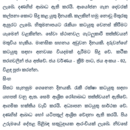
ලැබේ. දණහිස් ආබාධ ඇති කරයි. ආයෝජන ගැන දෙවරක්
කල්පනා කොට සිදු කළ යුතු දිනයකි. කලකින් හමු නොවූ මිතුරකු
ඇසුරට ලැබේ. හිතුමනාපයට රැකියා කටයුතු වෙනස් කිරීමට
යෑමෙන් වළකින්න. සේවා ස්ථානවල ගැටලුකාරී තත්ත්වයන්
මතුවිය හැකිය. මානසික සහනය අඩුවන දිනයකි. දරුවන්ගේ
කටයුතු සඳහා අනවශ්‍ය වියදමක් දැරීමට සිදු වේ. කථික
තරගවලින් ජය අත්වේ. ජය වර්ණය - ක්‍රීම් පාට
,
ජය අංකය -
02,
විළඳ පූජා කරන්න.
සිංහ
සිතට සැනසුම ගෙනෙන දිනයකි. රැකී රක්ෂා කටයුතු සඳහා
යහපත් වනු ඇත. සෙම් ආශ්‍රිත රෝගාබාධ තත්ත්වයන් ඇතිවේ.
ආගමික භක්තිය වැඩි කරයි. අධ්‍යාපන කටයුතු සාර්ථක වේ.
දණහිස් ආබාධ හෝ යටිපතුල් ආශ්‍රිත වේදනා ඇති කරයි. පිය
උරුමයේ දේපළ පිළිබඳ සතුටුදායක ආරංචියක් ලැබේ. නිවසේ