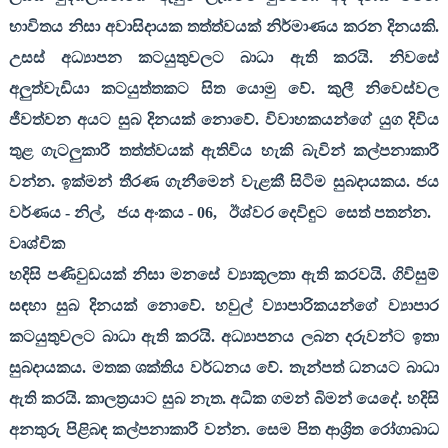
භාවිතය නිසා අවාසිදායක තත්ත්වයක් නිර්මාණය කරන දිනයකි.
උසස් අධ්‍යාපන කටයුතුවලට බාධා ඇති කරයි. නිවසේ
අලුත්වැඩියා කටයුත්තකට සිත යොමු වේ. කුලී නිවෙස්වල
ජීවත්වන අයට සුබ දිනයක් නොවේ. විවාහකයන්ගේ යුග දිවිය
තුළ ගැටලුකාරී තත්ත්වයක් ඇතිවිය හැකි බැවින් කල්පනාකාරී
වන්න. ඉක්මන් තීරණ ගැනීමෙන් වැළකී සිටිම සුබදායකය. ජය
වර්ණය - නිල්
,
ජය අංකය -
06,
ඊශ්වර දෙවිඳුට
සෙත් පතන්න.
වෘශ්චික
හදිසි පණිවුඩයක් නිසා මනසේ ව්‍යාකූලතා ඇති කරවයි. ගිවිසුම්
සඳහා සුබ දිනයක් නොවේ. හවුල් ව්‍යාපාරිකයන්ගේ ව්‍යාපාර
කටයුතුවලට බාධා ඇති කරයි. අධ්‍යාපනය ලබන දරුවන්ට ඉතා
සුබදායකය. මතක ශක්තිය වර්ධනය වේ. තැන්පත් ධනයට බාධා
ඇති කරයි. කාලත්‍රයාට සුබ නැත. අධික ගමන් බිමන් යෙදේ. හදිසි
අනතුරු පිළිබඳ කල්පනාකාරී වන්න. සෙම පිත ආශ්‍රිත රෝගාබාධ