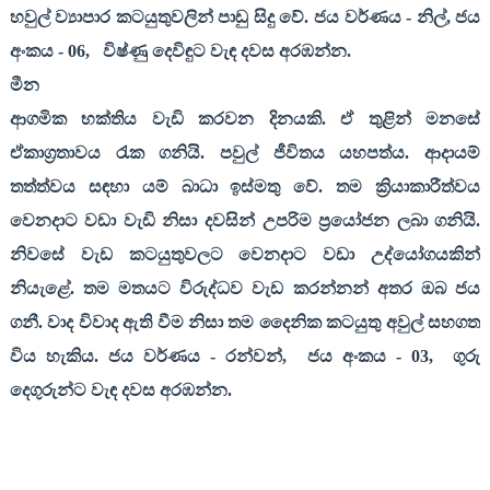
හවුල් ව්‍යාපාර කටයුතුවලින් පාඩු සිදු වේ. ජය වර්ණය - නිල්
,
ජය
අංකය -
06,
විෂ්ණු දෙවිඳුට වැඳ දවස අරඹන්න.
මීන
ආගමික භක්තිය වැඩි කරවන දිනයකි. ඒ තුළින් මනසේ
ඒකාග්‍රතාවය රැක ගනියි. පවුල් ජීවිතය යහපත්ය. ආදායම්
තත්ත්වය සඳහා යම් බාධා ඉස්මතු වේ. තම ක්‍රියාකාරීත්වය
වෙනදාට වඩා වැඩි නිසා දවසින් උපරිම ප්‍රයෝජන ලබා ගනියි.
නිවසේ වැඩ කටයුතුවලට වෙනදාට වඩා උද්යෝගයකින්
නියැළේ. තම මතයට විරුද්ධව වැඩ කරන්නන් අතර ඔබ ජය
ගනී. වාද විවාද ඇති වීම නිසා තම දෛනික කටයුතු අවුල් සහගත
විය හැකිය. ජය වර්ණය - රන්වන්
,
ජය අංකය -
03,
ගුරු
දෙගුරුන්ට වැඳ දවස අරඹන්න.