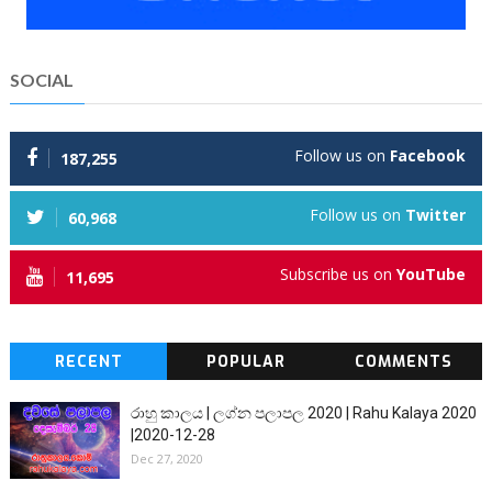
SOCIAL
Follow us on
Facebook
187,255
Follow us on
Twitter
60,968
Subscribe us on
YouTube
11,695
RECENT
POPULAR
COMMENTS
රාහු කාලය | ලග්න පලාපල 2020 | Rahu Kalaya 2020
|2020-12-28
Dec 27, 2020