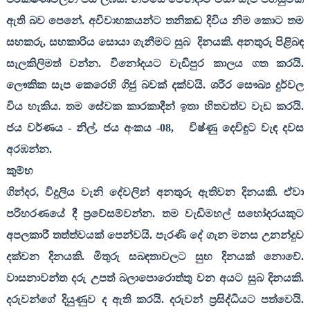
ඇති බව පෙනේ. අවිවාහකයන්ට තනිකඩ දිවිය නිම කොට තම
සහකරු
,
සහකාරිය සොයා ගැනීමට සුබ
දිනයකි. අනතුරු පිළිබඳ
සැලකිලිමත් වන්න. විනෝදයට වැඩිපුර කාලය ගත කරයි.
ලෞකික සැප කෙරෙහි ගිජු බවක් දක්වයි. ශරීර සෞඛ්‍ය දුර්වල
විය හැකිය. තම සේවක කාරකාදීන් ඉතා හිතවත්ව වැඩ කරයි.
ජය වර්ණය - නිල්
,
ජය අංකය -
08,
විෂ්ණු දෙවිඳුට වැඳ දවස
අරඹන්න.
කුම්භ
ගින්දර
,
විදුලිය වැනි දේවලින් අනතුරු ඇතිවන දිනයකි. ඒවා
පරිහරණයේ දී ප්‍රවේසම්වන්න. තම වැඩිමහල් සහෝදරයකුට
අපලකාරී තත්ත්වයක් පෙන්වයි. පැරණි දේ ගැන මනස උනන්දුව
දක්වන දිනයකි. මිතුරු සබඳතාවලට සුභ දිනයක් නොවේ.
වාසනාවන්ත දරු උපත් බලාපොරොත්තු වන අයට සුබ දිනයකි.
දරුවන්ගේ දියුණුව ද ඇති කරයි. දරුවන් ප්‍රසිද්ධියට පත්වෙයි.