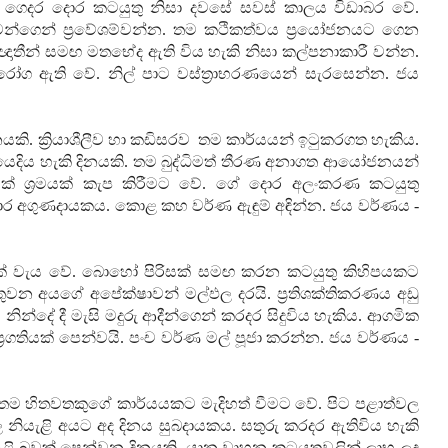
ය. ගෙදර දොර කටයුතු නිසා දවසේ සවස් කාලය විඩාබර වේ.
න්ගෙන් ප්‍රවේශම්වන්න. තම කථිකත්වය ප්‍රයෝජනයට ගෙන
 ඥාතීන් සමඟ මතභේද ඇති විය හැකි නිසා කල්පනාකාරී වන්න.
 රෝග ඇති වේ. නිල් පාට වස්ත්‍රාභරණයෙන් සැරසෙන්න. ජය
කි. ක්‍රියාශීලීව හා කඩිසරව
තම කාර්යයන් ඉටුකරගත හැකිය.
 යෙදිය හැකි දිනයකි. තම බුද්ධිමත් තීරණ අනාගත ආයෝජනයන්
ක් ශ්‍රමයක් කැප කිරීමට වේ. ගේ දොර අලංකරණ කටයුතු
ාර අගුණදායකය. කොළ කහ වර්ණ ඇඳුම් අඳින්න. ජය වර්ණය -
මයක් වැය වේ. බොහෝ පිරිසක් සමඟ කරන කටයුතු කිහිපයකට
ුවන අයගේ අපේක්ෂාවන් මල්ඵල දරයි. ප්‍රතිශක්තිකරණය අඩු
ින්දේ දී මැසි මදුරු ආදීන්ගෙන් කරදර සිදුවිය හැකිය. ආගමික
‍රගතියක් පෙන්වයි. පංච වර්ණ මල් පූජා කරන්න. ජය වර්ණය -
තම හිතවතකුගේ කාර්යයකට මැදිහත් වීමට වේ. පිට පළාත්වල
ල නියැළි අයට අද දිනය සුබදායකය. සතුරු කරදර ඇතිවිය හැකි
ියළි බවක් පෙන්වන දිනයකි. යාන වාහන කටයුතුවලින් ලාභ ලද