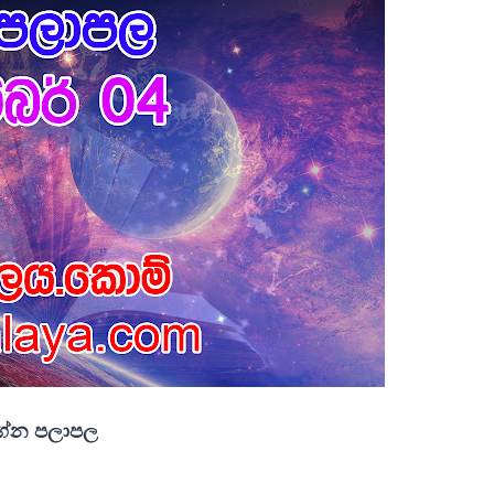
ලග්න පලාපල