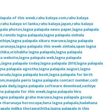
alapala of this week,rahu kalaya.com,rahu kalaya
rahu kalaya sri lanka,rahu kalaya.japan,rahu kalaya
apala photos,lagna palapala news paper,lagna palapala
lt,ransilu lagna palapala,lagna palapala sinhala
athiye,lagna palapala sikuru maruwa,lagna palapala
harunaya,lagna palapala this week sinhala,upan lagna
schika,vrishabha lagna palapala,lagna palapala
la website,lagna palapala web,lagna palapala
,lagna palapala today,lagna palapala 2019,lagna palapala
agna palapala agosthu,lagna palapala august,lagna
vurudu,lagna palapala book,lagna palapala for birth
om,manjula peiris lagna palapala contact number,col3
pala daily,lagna palapala software download,sathiye
na palapala for this week,lagna palapala hiru
lagna palapala graha maruwa,lagna palapala gossip
la tharunaya horoscope,heta lagna palapala,hadahana
alapala indika thotawaththa,lagna palapala in this