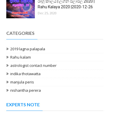
රාහු කාලය | ලග්න පලාපල 2020 |
Rahu Kalaya 2020 |2020-12-26
Dec 25, 2020
CATEGORIES
2019 lagna palapala
Rahu kalam
astrologist contact number
indika thotawatta
manjula peris
nishantha perera
EXPERTS NOTE