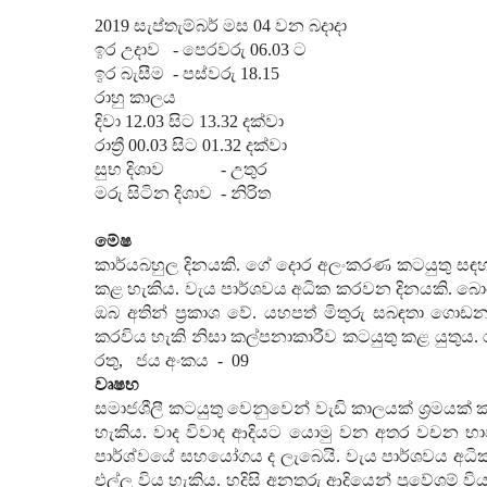
201
9
සැප්තැම්බර් මස 0
4
වන බදාදා
ඉර උදාව
- පෙරවරු 06.0
3
ට
ඉර බැසීම
- පස්වරු 18.
15
රාහු කාලය
දිවා 12.0
3
සිට 13.3
2
දක්වා
රාත්‍රී 00.0
3
සිට 01.3
2
දක්වා
සුභ දිශාව
- උතුර
මරු සිටින දිශාව
- නිරිත
මේෂ
කාර්යබහුල දිනයකි. ගේ දොර අලංකරණ කටයුතු සඳහා
කළ හැකිය. වැය පාර්ශවය අධික කරවන දිනයකි. බොහ
ඔබ අතින් ප්‍රකාශ වේ. යහපත් මිතුරු සබඳතා ගොඩ
කරවිය හැකි නිසා කල්පනාකාරීව කටයුතු කළ යුතුය. 
රතු
,
ජය අංකය
-
09
වෘෂභ
සමාජශීලී කටයුතු වෙනුවෙන් වැඩි කාලයක් ශ්‍රමයක් ක
හැකිය. වාද විවාද ආදියට යොමු වන අතර වචන භාවි
පාර්ශ්වයේ සහයෝගය ද ලැබෙයි. වැය පාර්ශවය අධික
එල්ල විය හැකිය. හදිසි අනතුරු ආදියෙන් ප්‍රවේශම් වි