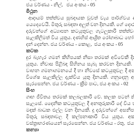
ජය වර්ණය - නිල්
,
ජය අංකය -
05
මිථුන
ආදායම් තත්ත්වය සුබදායක වුවත් වැය පාර්ශ්වය 
යෙදෙවෙයි. මිතුරු සබඳතා අලුත් වන දිනයකි. ගේ දොර 
දරුවන්ගේ අධ්‍යාපන කටයුතුවල ගැටලුකාරී තත්ත
සැලකිලිමත් විය යුතුය. දණහිස් ආශ්‍රිත රෝගාබාධ හ
දන් දෙන්න. ජය වර්ණය - කොළ
,
ජය අංකය -
05
කටක
දුර බැහැර ගමන් කිහිපයක් නිසා තරමක් අවිවේකී
යුතුය. නිවාස පිළිබඳ සිහිනය සැබෑ කරවන දිනයකි. අ
වාහන ගමනාගමනයේ දී හා නිවසේ කටයුතුවල දී අනතු
විශේෂ සැලකිල්ල දැක්විය යුතු දිනයකි. ගනුදෙනු ආ
සැරසෙන්න. ජය වර්ණය - ක්‍රීම් පාට
,
ජය අංකය -
02
සිංහ
ගෘහ ජීවිතය තරමක් කලබලකාරී වේ. කලක පටන් නි
සැලසේ. දෛනික කටයුතුවල දී අනතුරුකාරී දේ විය හ
මඳක් බාධක එල්ල වන දිනයකි. දූ දරුවන්ගේ අසනීප
මිතුරු සබඳතාවල දී කල්පනාකාරී විය යුතුය. 
වස්ත්‍රාභරණයෙන් සැරසෙන්න. ජය වර්ණය - රතු
,
ජය
කන්‍යා