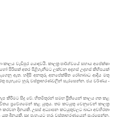
 කාලය වැඩිපුර යොදවයි. කාලත්‍ර පාර්ශ්වයේ සහාය අපේක්ෂා
ෝ පිරිසක් අතර පිළිගැනීමට ලක්වන අදහස් උදහස් කිහිපයක්
නැගෙනු ඇත. හදිසි අනතුරු අනපේක්ෂිත රෝගාබාධ ආදිය මතු
රතු පැහැයට හුරු වස්ත්‍රාභරණවලින් සැරසෙන්න. ජය වර්ණය -
ැප කිරීමට සිදු වේ. හිතමිතුරන් සමඟ ප්‍රීතියෙන් කාලය ගත කළ
තය ප්‍රවේශමෙන් කළ යුතුය. තම කටයුතු වෙනුවෙන් කාලත්‍ර
 කරවන දිනයකි. උසස් අධ්‍යාපන කටයුතුවලට බාධා අවහිරතා
ය යුතු දිනයකි. සුදු පැහැයට හුරු වස්ත්‍රාභරණයෙන් සැරසෙන්න.