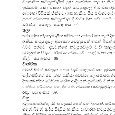
ව්‍යාපාරික කටයුතුවලින් ලාභ අපේක්ෂා කළ හැකි
ඉඩකඩම් යාන වාහන වැනි කටයුතුවල දී වංචාකරුව
බොහෝ පිරිසක් හික්මවා ගත හැකිය. පිය පාර්ශවයේ
උසස් අධ්‍යාපන කටයුතුවල දී බාධා මතු වේ. සෙම්
වර්ණය - කොළ
,
ජය අංකය -
05
තුලා
තමා දරන නිලතලවලින් කීර්තියක් අත්කර ගත හැකි දිනය
රැකියා කටයුතුවල අවශ්‍යතා වෙනුවෙන් ගමන් බිමන්
බවට පත්වේ. දරුවන්ගේ කටයුතුවලට වැඩි කාලය
වෙනුවෙන් වැය පාර්ශවය අධික වේ. තෙල් සහිත ආහ
නිල්
,
ජය අංකය -
06
වෘශ්චික
ගමන් බිමන් කටයුතු සඳහා වැඩි කාලයක් සහ ශ්‍ර
මැදිහත්වීමට වේ. නව රැකියා අවස්ථා බලාපොරොත්ත
දිනයක් නිසා බෝවන රෝග ආදියෙන් ප්‍රවේශම් වන්න. න
භක්තිය වර්ධනය වන දිනයකි. අධ්‍යාපන කටයුතුවල ප්
රතු
,
ජය අංකය -
09
.
ධනු
බලාපොරොත්තු රහිත වැයක් පෙන්වන දිනයකි. සමීප
ගමන් බිමන් ආදිය සිදුවිය හැකිය. සංචාරක කටයුතුව
නිසා ඒ පිළිබඳ කල්පනාකාරී වන්න. ශරීරයේ අධික ව