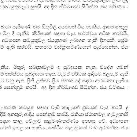
 කටයුතුවලට සුබයි. අද දින නිර්මාංශව සිටින්න. ජය වර්ණය -
බාධා පැමිණේ. තම සිතුවිලි අයහපත් විය හැකිය. ආගමානුකූල
ල දී ගැනීම් කිහිපයක් සඳහා වැය පාර්ශ්වය අධික කරවයි.
්‍යාපන කටයුතුවල ජයග්‍රහණ ලබාගත හැකි දිනයකි. ප්‍රේම
ීම් ඇති කරවයි. කහපාට වස්ත්‍රාභරණයෙන් සැරසෙන්න. ජය
ය. මිතුරු සබඳතාවලට ද සුබදායක නැත. විදේශ ගමන්
ම් තත්ත්වය සුබදායක නැත. වැටුප් වර්ධක ආදියට බලපෑම් ඇති
ට වනු ඇත. ප්‍රීති උත්සව ප්‍රිය ජනක දේ සඳහා ආරාධනා ලැබිය
 පෙන්නුම් කරයි.
අද දින නිර්මාංශව සිටින්න. ජය වර්ණය -
කරණ කටයුතු සඳහා වැඩි කාලයක් ශ්‍රමයක් වැය කරයි. දූ
ි අනතුරු ආදිය පෙන්නුම් කරයි. රැකියා ස්ථානවල ගැටලුකාරී
න් සඳහා කාල වේලාව කළමණාකරණය අපහසු වේ. අධ්‍යාපන
ක්ෂාවන් ඉහළ යා හැකිය. බෝධිය වැඳ දවසේ වැඩ අරඹන්න
.
ජය