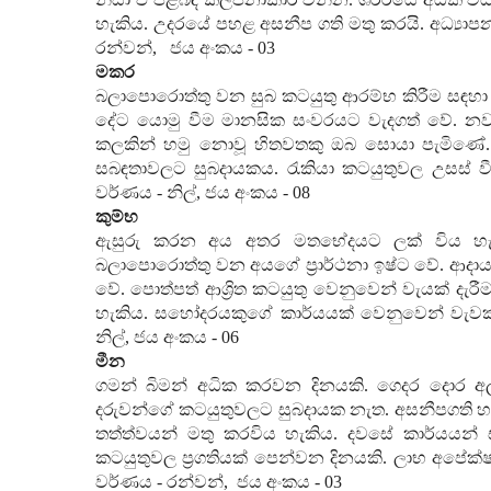
හැකිය. උදරයේ පහළ අසනීප ගති මතු කරයි. අධ්‍යාපන
රන්වන්
,
ජය අංකය -
03
මකර
බලාපොරොත්තු වන සුබ කටයුතු ආරම්භ කිරීම සඳහා 
දේට යොමු වීම මානසික සංවරයට වැදගත් වේ. නව මි
කලකින් හමු නොවූ හිතවතකු ඔබ සොයා පැමිණේ. අධ
සබඳතාවලට සුබදායකය. රැකියා කටයුතුවල උසස් ව
වර්ණය - නිල්
,
ජය අංකය -
08
කුම්භ
ඇසුරු කරන අය අතර මතභේදයට ලක් විය හැකි
බලාපොරොත්තු වන අයගේ ප්‍රාර්ථනා ඉෂ්ට වේ. ආදාය
වේ. පොත්පත් ආශ්‍රිත කටයුතු වෙනුවෙන් වැයක් දැරීම
හැකිය. සහෝදරයකුගේ කාර්යයක් වෙනුවෙන් වැවක්
නිල්
,
ජය අංකය -
06
මීන
ගමන් බිමන් අධික කරවන දිනයකි. ගෙදර දොර අලං
දරුවන්ගේ කටයුතුවලට සුබදායක නැත. අසනීපගති හදිස
තත්ත්වයන් මතු කරවිය හැකිය. දවසේ කාර්යය
කටයුතුවල ප්‍රගතියක් පෙන්වන දිනයකි. ලාභ අපේ
වර්ණය
-
රන්වන්
,
ජය අංකය
- 03