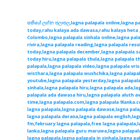
,lagna palapala online,lagna p
සතියේ ලග්න පලාපල
today,rahu kalaya ada dawasa,rahu kalaya heta ,
Colombo,lagna palapala sinhala online,lagna pal
rivira,lagna palapala reading,lagna palapala resu
today,lagna palapala december,lagna palapala s
today hiru,lagna palapala thula,lagna palapala t
palapala,lagna palapala video,lagna palapala vri
wisthara,lagna palapala wushchika,lagna palapa
youtube,lagna palapala yesterday,lagna palapala
sinhala,lagna palapala hiru,lagna palapala ada,l
palapala ada dawasa hiru,lagna palapala aluth a
time,lagna palapala.com,lagna palapala 9lanka.c
lagna palapala,lagna palapala dawase,lagna pala
lagna palapala derana,lagna palapala english,lag
fm,february lagna palapala,free lagna palapala,
lanka,lagna palapala guru maruwa,lagna palapa
lagna palapala,lagna palapala in sinhala,lagna p