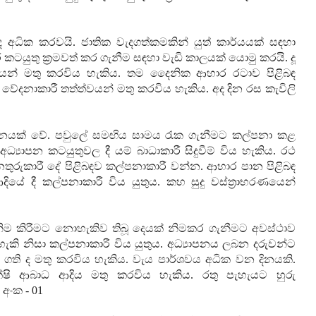
ද අධික කරවයි. ජාතික වැදගත්කමකින් යුත් කාර්යයක් සඳහා
කටයුතු ක්‍රමවත් කර ගැනීම සඳහා වැඩි කාලයක් යොමු කරයි. දූ
්වයන් මතු කරවිය හැකිය. තම දෛනික ආහාර රටාව පිළිබඳ
ෝ වේදනාකාරී තත්ත්වයන් මතු කරවිය හැකිය. අද දින රස කැවිලි
 දිනයක් වේ. පවුලේ සමඟිය සාමය රැක ගැනීමට කල්පනා කළ
ධ්‍යාපන කටයුතුවල දී යම් බාධාකාරී සිදුවීම් විය හැකිය. රථ
රුකාරී දේ පිළිබඳව කල්පනාකාරී වන්න. ආහාර පාන පිළිබඳ
දියේ දී කල්පනාකාරී විය යුතුය. කහ සුදු වස්ත්‍රාභරණයෙන්
ම කිරීමට නොහැකිව තිබූ දෙයක් නිමකර ගැනීමට අවස්ථාව
ැකි නිසා කල්පනාකාරී විය යුතුය. අධ්‍යාපනය ලබන දරුවන්ට
 ගති ද මතු කරවිය හැකිය. වැය පාර්ශවය අධික වන දිනයකි.
අක්ෂි ආබාධ ආදිය මතු කරවිය හැකිය. රතු පැහැයට හුරු
 අංක -
01