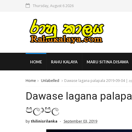
Thursday, August 6 2026
HOME
RAHU KALAYA
MARU SITINA DISAWA
Home
Unlabelled
Dawase lagana palapala 2019-09-04 | අ
Dawase lagana palapa
පලාපල
by
thilinisrilanka
September 03, 2019