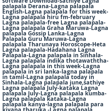
software Download-sathiye Lagna
palapala Derana-Lagna palapala
English-Lagna palapala for this week-
Lagna palapala hiru fm-february
Lagna palapala-free Lagna palapala-
Lagna palapala Graha Maruwa-Lagna
palapala Gossip Lanka-Lagna
Palapala Guru Maruwa-Lagna
palapala Tharunaya Horoscope-Heta
Lagna palapala-Hadahana Lagna
Palapala-Lagna palapala in Sinhala-
Lagna palapala indika thotawaththa-
Lagna palapala in this week-Lagna
palapala in sri lanka-lagna palapala
in tamil-Lagna palapala today in
Sinhala-Lagna palapala june,sathiye
Lagna palapala July-kataka Lagna
palapala July-Lagna palapala kumba-
Lagna palapala kataka-Lagna
palapala kanya-lagna palapala para
kiyana tharuka -Lagna palapala