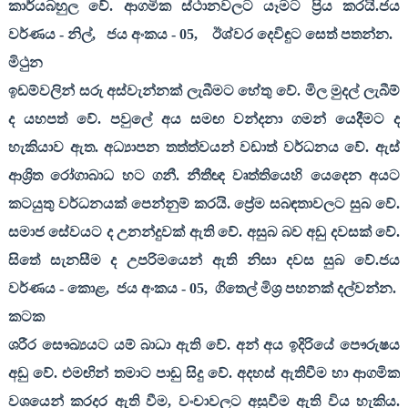
කාර්යබහුල වේ. ආගමික ස්ථානවලට යෑමට ප්‍රිය කරයි.ජය
වර්ණය - නිල්
,
ජය අංකය -
05,
ඊශ්වර දෙවිඳුට සෙත් පතන්න.
මිථුන
ඉඩම්වලින් සරු අස්වැන්නක් ලැබීමට හේතු වේ. මිල මුදල් ලැබීම්
ද යහපත් වේ. පවුලේ අය සමඟ වන්දනා ගමන් යෙදීමට ද
හැකියාව ඇත. අධ්‍යාපන තත්ත්වයන් වඩාත් වර්ධනය වේ. ඇස්
ආශ්‍රිත රෝගාබාධ හට ගනී. නීතීඥ වෘත්තියෙහි යෙදෙන අයට
කටයුතු වර්ධනයක් පෙන්නුම් කරයි. ප්‍රේම සබඳතාවලට සුබ වේ.
සමාජ සේවයට ද උනන්දුවක් ඇති වේ. අසුබ බව අඩු දවසක් වේ.
සිතේ සැනසීම ද උපරිමයෙන් ඇති නිසා දවස සුබ වේ.ජය
වර්ණය - කොළ
,
ජය අංකය -
05,
ගිතෙල් මිශ්‍ර පහනක් දල්වන්න.
කටක
ශරීර සෞඛ්‍යයට යම් බාධා ඇති වේ. අන් අය ඉදිරියේ පෞරුෂය
අඩු වේ. එමඟින් තමාට පාඩු සිදු වේ. අදහස් ඇතිවීම හා ආගමික
වශයෙන් කරදර ඇති වීම
,
වංචාවලට අසුවීම ඇති විය හැකිය.