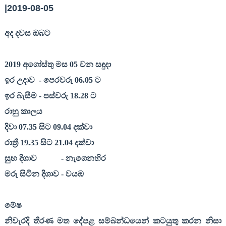
|2019-08-05
අද දවස ඔබට
2019
අගෝස්තු මස
05
වන සඳුදා
ඉර උදාව
- පෙරවරු
06.05
ට
ඉර බැසීම - පස්වරු
18.28
ට
රාහු කාලය
දිවා
07.35
සිට
09.04
දක්වා
රාත්‍රී
19.35
සිට
21.04
දක්වා
සුභ දිශාව
- නැගෙනහිර
මරු සිටින දිශාව - වයඹ
මේෂ
නිවැරදි තීරණ මත දේපළ සම්බන්ධයෙන් කටයුතු කරන නිසා