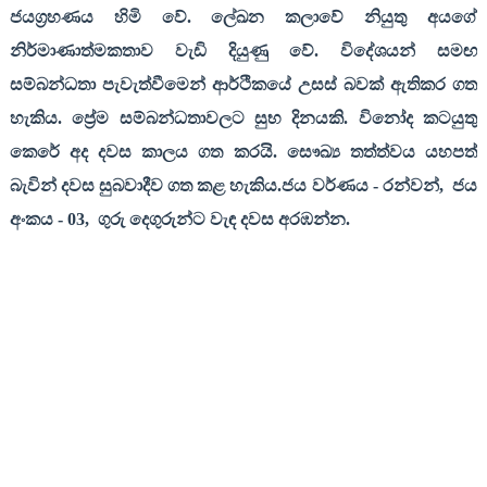
ජයග්‍රහණය හිමි වේ. ලේඛන කලාවේ නියුතු අයගේ
නිර්මාණාත්මකතාව වැඩි දියුණු වේ. විදේශයන් සමඟ
සම්බන්ධතා පැවැත්වීමෙන් ආර්ථිකයේ උසස් බවක් ඇතිකර ගත
හැකිය. ප්‍රේම සම්බන්ධතාවලට සුභ දිනයකි. විනෝද කටයුතු
කෙරේ අද දවස කාලය ගත කරයි. සෞඛ්‍ය තත්ත්වය යහපත්
බැවින් දවස සුබවාදීව ගත කළ හැකිය.ජය වර්ණය - රන්වන්
,
ජය
අංකය - 03
,
ගුරු දෙගුරුන්ට වැඳ දවස අරඹන්න.