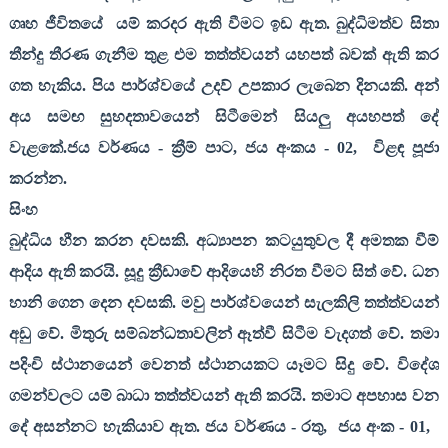
ගෘහ ජීවිතයේ
යම් කරදර ඇති වීමට ඉඩ ඇත. බුද්ධිමත්ව සිතා
තීන්දු තීරණ ගැනීම තුළ එම තත්ත්වයන් යහපත් බවක් ඇති කර
ගත හැකිය. පිය පාර්ශ්වයේ උදව් උපකාර ලැබෙන දිනයකි. අන්
අය සමඟ සුහදතාවයෙන් සිටීමෙන් සියලු අයහපත් දේ
වැළකේ.ජය වර්ණය - ක්‍රීම් පාට
,
ජය අංකය - 02
,
විළඳ පූජා
කරන්න.
සිංහ
බුද්ධිය හීන කරන දවසකි. අධ්‍යාපන කටයුතුවල දී අමතක වීම්
ආදිය ඇති කරයි. සූදු ක්‍රීඩාවේ ආදියෙහි නිරත වීමට සිත් වේ. ධන
හානි ගෙන දෙන දවසකි. මවු පාර්ශ්වයෙන් සැලකිලි තත්ත්වයන්
අඩු වේ. මිතුරු සම්බන්ධතාවලින් ඈත්වී සිටීම වැදගත් වේ. තමා
පදිංචි ස්ථානයෙන් වෙනත් ස්ථානයකට යෑමට සිදු වේ. විදේශ
ගමන්වලට යම් බාධා තත්ත්වයන් ඇති කරයි. තමාට අපහාස වන
දේ අසන්නට හැකියාව ඇත. ජය වර්ණය - රතු
,
ජය අංක - 01
,