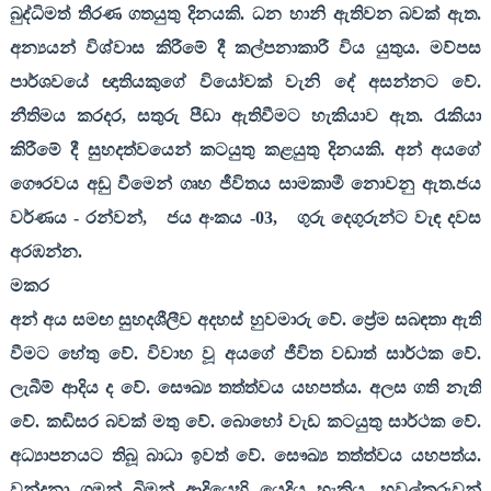
බුද්ධිමත් තීරණ ගතයුතු දිනයකි. ධන හානි ඇතිවන බවක් ඇත.
අන්‍යයන් විශ්වාස කිරීමේ දී කල්පනාකාරී විය යුතුය. මව්පස
පාර්ශවයේ ඥාතියකුගේ වියෝවක් වැනි දේ අසන්නට වේ.
නීතිමය කරදර
,
සතුරු පීඩා ඇතිවීමට හැකියාව ඇත. රැකියා
කිරීමේ දී සුහදත්වයෙන් කටයුතු කළයුතු දිනයකි. අන් අයගේ
ගෞරවය අඩු වීමෙන් ගෘහ ජීවිතය සාමකාමී නොවනු ඇත.ජය
වර්ණය - රන්වන්
,
ජය අංකය -03
,
ගුරු දෙගුරුන්ට වැඳ දවස
අරඹන්න.
මකර
අන් අය සමඟ සුහදශීලීව අදහස් හුවමාරු වේ. ප්‍රේම සබඳතා ඇති
වීමට හේතු වේ. විවාහ වූ අයගේ ජීවිත වඩාත් සාර්ථක වේ.
ලැබීම් ආදිය ද වේ. සෞඛ්‍ය තත්ත්වය යහපත්ය. අලස ගති නැති
වේ. කඩිසර බවක් මතු වේ. බොහෝ වැඩ කටයුතු සාර්ථක වේ.
අධ්‍යාපනයට තිබූ බාධා ඉවත් වේ. සෞඛ්‍ය තත්ත්වය යහපත්ය.
වන්දනා ගමන් බිමන් ආදියෙහි යෙදිය හැකිය. හවුල්කරුවන්