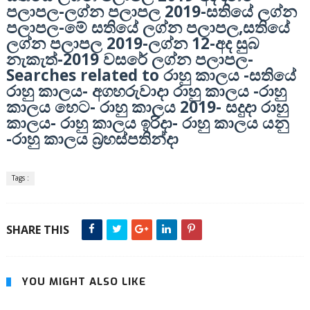
-
2019-
පලාපල
ලග්න පලාපල
සතියේ ලග්න
-
,
පලාපල
මේ සතියේ ලග්න පලාපල
සතියේ
2019-
12-
ලග්න පලාපල
ලග්න
අද සුබ
-2019
-
නැකැත්
වසරේ ලග්න පලාපල
Searches related to
-
රාහු කාලය
සතියේ
-
-
රාහු කාලය
අගහරුවාදා රාහු කාලය
රාහු
-
2019-
කාලය හෙට
රාහු කාලය
සදුදා රාහු
-
-
කාලය
රාහු කාලය ඉරිදා
රාහු කාලය යනු
-
රාහු කාලය බ්‍රහස්පතින්දා
Tags :
SHARE THIS
YOU MIGHT ALSO LIKE