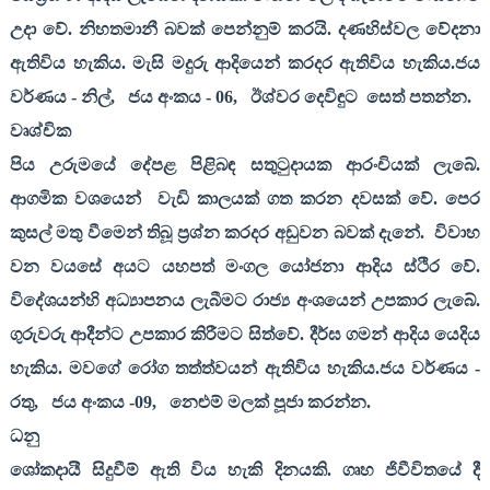
උදා වේ. නිහතමානී බවක් පෙන්නුම් කරයි. දණහිස්වල වේදනා
ඇතිවිය හැකිය. මැසි මදුරු ආදියෙන් කරදර ඇතිවිය හැකිය.ජය
වර්ණය - නිල්
,
ජය අංකය - 06
,
ඊශ්වර දෙවිඳුට
සෙත් පතන්න.
වෘශ්චික
පිය උරුමයේ දේපළ පිළිබඳ සතුටුදායක ආරංචියක් ලැබේ.
ආගමික වශයෙන්
වැඩි කාලයක් ගත කරන දවසක් වේ. පෙර
කුසල් මතු වීමෙන් තිබූ ප්‍රශ්න කරදර අඩුවන බවක් දැනේ.
විවාහ
වන වයසේ අයට යහපත් මංගල යෝජනා ආදිය ස්ථිර වේ.
විදේශයන්හි අධ්‍යාපනය ලැබීමට රාජ්‍ය අංශයෙන් උපකාර ලැබේ.
ගුරුවරු ආදීන්ට උපකාර කිරීමට සිත්වේ. දීර්ඝ ගමන් ආදිය යෙදිය
හැකිය. මවගේ රෝග තත්ත්වයන් ඇතිවිය හැකිය.ජය වර්ණය -
රතු
,
ජය අංකය -09
,
නෙළුම් මලක් පූජා කරන්න.
ධනු
ශෝකදායී සිදුවීම් ඇති විය හැකි දිනයකි. ගෘහ ජිවීවිතයේ දී