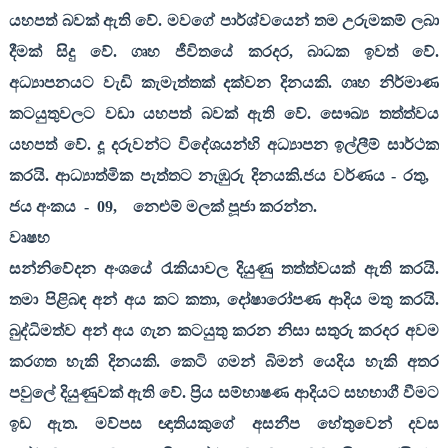
යහපත් බවක් ඇති වේ. මවගේ පාර්ශ්වයෙන් තම උරුමකම් ලබා
දීමක් සිදු වේ. ගෘහ ජීවිතයේ කරදර
,
බාධක ඉවත් වේ.
අධ්‍යාපනයට වැඩි කැමැත්තක් දක්වන දිනයකි. ගෘහ නිර්මාණ
කටයුතුවලට වඩා යහපත් බවක් ඇති වේ. සෞඛ්‍ය තත්ත්වය
යහපත් වේ. දූ දරුවන්ට විදේශයන්හි අධ්‍යාපන ඉල්ලීම් සාර්ථක
කරයි. ආධ්‍යාත්මික පැත්තට නැඹුරු දිනයකි.ජය වර්ණය - රතු
,
ජය අංකය
-
09,
නෙළුම් මලක් පූජා කරන්න.
වෘෂභ
සන්නිවේදන අංශයේ රැකියාවල දියුණු තත්ත්වයක් ඇති කරයි.
තමා පිළිබඳ අන් අය කට කතා
,
දෝෂාරෝපණ ආදිය මතු කරයි.
බුද්ධිමත්ව අන් අය ගැන කටයුතු කරන නිසා සතුරු කරදර අවම
කරගත හැකි දිනයකි. කෙටි ගමන් බිමන් යෙදිය හැකි අතර
පවුලේ දියුණුවක් ඇති වේ. ප්‍රිය සම්භාෂණ ආදියට සහභාගී වීමට
ඉඩ ඇත. මව්පස ඥාතියකුගේ අසනීප හේතුවෙන් දවස