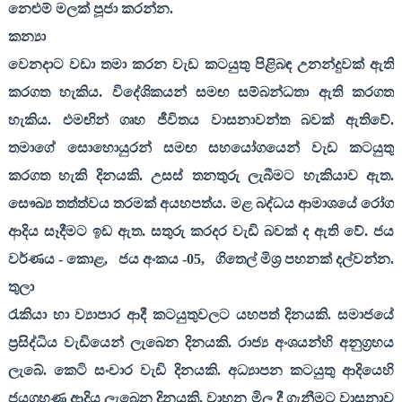
නෙළුම් මලක් පූජා කරන්න.
කන්‍යා
වෙනදාට වඩා තමා කරන වැඩ කටයුතු පිළිබඳ උනන්දුවක් ඇති
කරගත හැකිය. විදේශිකයන් සමඟ සම්බන්ධතා ඇති කරගත
හැකිය. එමඟින් ගෘහ ජීවිතය වාසනාවන්ත බවක් ඇතිවේ.
තමාගේ සොහොයුරන් සමඟ සහයෝගයෙන් වැඩ කටයුතු
කරගත හැකි දිනයකි. උසස් තනතුරු ලැබීමට හැකියාව ඇත.
සෞඛ්‍ය තත්ත්වය තරමක් අයහපත්ය. මළ බද්ධය ආමාශයේ රෝග
ආදිය සෑදීමට ඉඩ ඇත. සතුරු කරදර වැඩි බවක් ද ඇති වේ. ජය
වර්ණය - කොළ
,
ජය අංකය -05
,
ගිතෙල් මිශ්‍ර පහනක් දල්වන්න.
තුලා
රැකියා හා ව්‍යාපාර ආදී කටයුතුවලට යහපත් දිනයකි. සමාජයේ
ප්‍රසිද්ධිය වැඩියෙන් ලැබෙන දිනයකි. රාජ්‍ය අංශයන්හි අනුග්‍රහය
ලැබේ. කෙටි සංචාර වැඩි දිනයකි. අධ්‍යාපන කටයුතු ආදියෙහි
ජයග්‍රහණ ආදිය ලැබෙන දිනයකි. වාහන මිල දී ගැනීමට වාසනාව