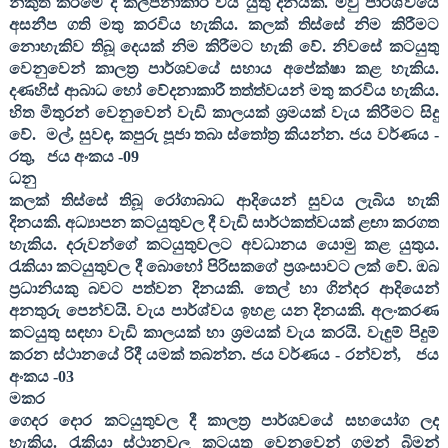
නිකුත් කිරීමේ දී කල්පනාකාරී විය යුතු දිනයකි. මවු පාර්ශ්වයේ
අසනීප ගති මතු කරවිය හැකිය. කලක් තිස්සේ නිම කිරීමට
නොහැකිව තිබූ දෙයක් නිම කිරීමට හැකි වේ. නිවසේ කටයුතු
වෙනුවෙන් කාලත්‍ර පාර්ශවයේ සහාය අපේක්ෂා කළ හැකිය.
දණහිස් ආබාධ හෝ වේදනාකාරී තත්ත්වයන් මතු කරවිය හැකිය.
හිත මිතුරන් වෙනුවෙන් වැඩි කාලයක් ශ්‍රමයක් වැය කිරීමට සිදු
වේ.
මල්
,
සුවඳ
,
කපුරු පූජා තබා ස්තෝත්‍ර කියන්න
. ජය වර්ණය -
රතු
,
ජය අංකය -
09
ධනු
කලක් තිස්සේ තිබූ රෝගාබාධ ආදියෙන් සුවය ලැබිය හැකි
දිනයකි. අධ්‍යාපන කටයුතුවල දී වැඩි සාර්ථකත්වයක් ළඟා කරගත
හැකිය. දරුවන්ගේ කටයුතුවලට අවධානය යොමු කළ යුතුය.
රැකියා කටයුතුවල දී බොහෝ පිරිසකගේ ප්‍රශංසාවට ලක් වේ. ඔබ
ප්‍රධානියකු බවට පත්වන දිනයකි. තෙල් හා ගින්දර ආදියෙන්
අනතුරු පෙන්වයි. වැය පාර්ශ්වය ඉහළ යන දිනයකි. අලංකරණ
කටයුතු සඳහා වැඩි කාලයක් හා ශ්‍රමයක් වැය කරයි. වැඳුම් පිදුම්
කරන ස්ථානයේ රිදී යමක් තබන්න
. ජය වර්ණය - රන්වන්
,
ජය
අංකය -
03
මකර
ගෙදර දොර කටයුතුවල දී කාලත්‍ර පාර්ශවයේ සහයෝග ලද
හැකිය. රැකියා ස්ථානවල කටයුතු වෙනුවෙන් ගමන් බිමන්