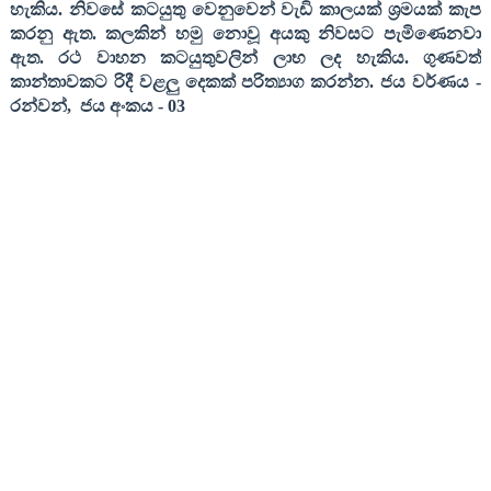
හැකිය. නිවසේ කටයුතු වෙනුවෙන් වැඩි කාලයක් ශ්‍රමයක් කැප
කරනු ඇත. කලකින් හමු නොවූ අයකු නිවසට පැමිණෙනවා
ඇත. රථ වාහන කටයුතුවලින් ලාභ ලද හැකිය. ගුණවත්
කාන්තාවකට රිදී වළලු දෙකක් පරිත්‍යාග කරන්න
.
ජය වර්ණය
-
රන්වන්
,
ජය අංකය
- 03