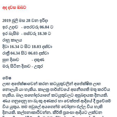
අද දවස ඔබට
201
9
ජුලි
මස
28
වන ඉරිදා
ඉර උදාව
- පෙරවරු 06.
04
ට
ඉර බැසීම
- පස්වරු 18.
30
ට
රාහු කාලය
දිවා 16.
34
ට සිට 18.
03
දක්වා
රාත්‍රී 04.
34
සිට 06.
03
දක්වා
සුභ දිශාව
- දකුණ
මරු සිටින දිශාව - උතුර
මේෂ
ලාභ අපේක්ෂාවෙන් කරන කටයුතුවලින් අපේක්ෂිත ලාභ
නොලැබී යා හැකිය. කාලත්‍ර පාර්ශ්වයේ අසනීපගති මතු කරවිය
හැකිය. බාල සහෝදරයාගේ කටයුතුවලට අසුබදායක දිනයකි.
ණය ගනුදෙනු හා බැංකු අණකර හා චෙක්පත් ආදියේ දී ප්‍රවේශම්
විය යුතුය. තම පවුලේ අයගෙන්ම චෝදනා එල්ල විය හැකි
දිනයකි. කල්පනාකාරීවන්න. කීර්ති ප්‍රශංසා ආදියට ලක්වන