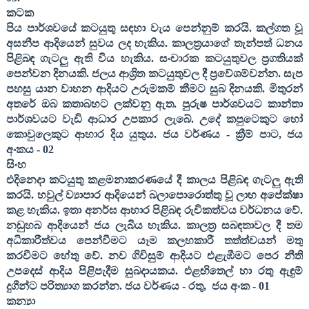
කටක
පිය පාර්ශවයේ කටයුතු සඳහා වැය පෙන්නුම් කරයි. කල්ගත වූ
අසනීප ආදියෙන් සුවය ලද හැකිය. කාලත්‍රයාගේ තැන්පත් ධනය
පිළිබඳ ගැටලු ඇති විය හැකිය. සංචාරක කටයුතුවල ප්‍රගතියක්
පෙන්වන දිනයකි. ජලය ආශ්‍රිත කටයුතුවල දී ප්‍රවේශම්වන්න. සැප
පහසු යාන වාහන ආදියට උරුමකම් කීමට සුබ දිනයකි. මිතුරන්
අතරේ ඔබ කතාබහට ලක්වනු ඇත. පුරුෂ පාර්ශවයට කාන්තා
පාර්ශවයට වැඩි ආධාර උපකාර ලැබේ. උදේ කපුටෙකුට හෝ
කොවුලෙකුට ආහාර දිය යුතුය
. ජය වර්ණය - ක්‍රීම් පාට
,
ජය
අංකය -
02
සිංහ
එදිනෙදා කටයුතු කළමනාකරණයේ දී කාලය පිළිබඳ ගැටලු ඇති
කරයි. හවුල් ව්‍යාපාර ආදියෙන් බලාපොරොත්තු වූ ලාභ අපේක්ෂා
කළ හැකිය. ඉතා අනර්ඝ ආහාර පිළිබඳ රුචිකත්වය වර්ධනය වේ.
නඩුහබ ආදියෙන් ජය ලැබිය හැකිය. කාලත්‍ර සබඳතාවල දී තම
අධිකාරීත්වය පෙන්වීමට යෑම කලහකාරී තත්ත්වයන් මතු
කරවීමට හේතු වේ. නව ගිවිසුම් ආදියට එළැඹීමට පෙර නීති
උපදෙස් ආදිය පිළිපැදීම සුබදායකය. එළඟිතෙල් හා රතු ඇඳුම්
දුගීන්ට පරිත්‍යාග කරන්න
. ජය වර්ණය - රතු
,
ජය අංක -
01
කන්‍යා