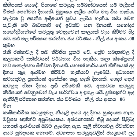
කිහිපයක් යෙදේ. පියාගේ කටයුතු සම්බන්ධයෙන් යම් මැදිහත්
වීමක් පෙන්වන දිනයකි. මුත්‍රාශය ආශ්‍රිත රෝග මතු විය හැකිය.
කල්ගත වූ අසනීප ආදියෙන් සුවය ලැබිය හැකිය. තමා වෙත
පැවැති මේ බාධාකාරී දේ ඉවත්ව යන දිනයකි. සහෝදර
සහෝදරියන්ගේ කටයුතු වෙනුවෙන් කාලයක් වැය කිරීමට සිදු
වේ. කළු තල පරිත්‍යාග කරන්න
. ජය වර්ණය - නිල්
,
ජය අංකය -
08
කුම්භ
රැකී රක්ෂාවල දී තම කීර්තිය ප්‍රකට වේ. ප්‍රේම සබඳතාවල දී
කලහකාරී තත්ත්වයන් වර්ධනය විය හැකිය. කලා ක්ෂේත්‍රයේ
නව සංකල්පනා බිහිවන දිනයකි. යහපත් කාර්යයන් කිහිපයක් අද
දිනය තුළ ආරම්භ කිරීමට හැකියාව ලැබෙයි. අධ්‍යාපන
කටයුතුවල ප්‍රගතියක් අපේක්ෂා කළ හැකි දිනයකි. ගෙදර දොර
කටයුතු නිසා දිනය දැඩි අවිවේකී වේ. අත්‍යවශ්‍ය කටයුතු
කිහිපයක් වෙනුවෙන් වැය පාර්ශ්වය ද ඉහළ යයි. දුප්පතුන්ට ඇඳ
ඇතිරිලි පරිත්‍යාග කරන්න
. ජය වර්ණය - නිල්
,
ජය අංකය -
06
මීන
කෘෂිකාර්මික කටයුතුවල නියැළි අයට අද දිනය සුබදායක නැත.
මවුපස ඥාතීන්ට අසුබදායකය. අස්ථානගතව තිබූ දෙයක් පිළිබඳ
යහපත් ආරංචියක් ඔබට ලැබෙනු ඇත. කුලී නිවාසවල ජීවත්වන
අයට සුබදායක නොවේ. අධ්‍යාපන කටයුතුවලින් ජයග්‍රහණ ලද