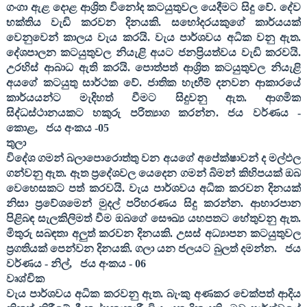
ගංගා ඇළ දොළ ආශ්‍රිත විනෝද කටයුතුවල යෙදීමට සිදු වේ. දේව
භක්තිය වැඩි කරවන දිනයකි. සහෝදරයකුගේ කාර්යයක්
වෙනුවෙන් කාලය වැය කරයි. වැය පාර්ශවය අධික වනු ඇත.
දේශපාලන කටයුතුවල නියැළි අයට ජනප්‍රියත්වය වැඩි කරවයි.
උරහිස් ආබාධ ඇති කරයි. පොත්පත් ආශ්‍රිත කටයුතුවල නියැළි
අයගේ කටයුතු සාර්ථක වේ. ජාතික හැඟීම් දනවන ආකාරයේ
කාර්යයන්ට මැදිහත් වීමට සිදුවනු ඇත. ආගමික
සිද්ධස්ථානයකට හකුරු පරිත්‍යාග කරන්න
. ජය වර්ණය -
කොළ
,
ජය අංකය -
05
තුලා
විදේශ ගමන් බලාපොරොත්තු වන අයගේ අපේක්ෂාවන් ද මල්ඵල
ගන්වනු ඇත. ඈත ප්‍රදේශවල යෙදෙන ගමන් බිමන් කිහිපයක් ඔබ
වෙහෙසකට පත් කරවයි. වැය පාර්ශවය අධික කරවන දිනයක්
නිසා ප්‍රවේශමෙන් මුදල් පරිහරණය සිදු කරන්න. ආහාරපාන
පිළිබඳ සැලකිලිමත් වීම ඔබගේ සෞඛ්‍ය යහපතට හේතුවනු ඇත.
මිතුරු සබඳතා අලුත් කරවන දිනයකි. උසස් අධ්‍යාපන කටයුතුවල
ප්‍රගතියක් පෙන්වන දිනයකි. ගලා යන ජලයට බුලත් දමන්න
.
ජය
වර්ණය - නිල්
,
ජය අංකය -
06
වෘශ්චික
වැය පාර්ශවය අධික කරවනු ඇත. බැංකු අණකර චෙක්පත් ආදිය