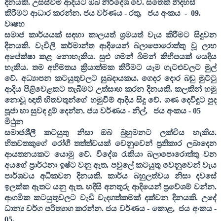
දිනයකි. උසස්වීම් ආදියට ඔබ නිර්දේශ වේ.
සතෙක් නිදහස්
කිරීමට ආධාර කරන්න
. ජය වර්ණය - රතු
,
ජය අංකය
-
09
.
වෘෂභ
සමාජ කාර්යයක් සඳහා කාලයත් ශ්‍රමයත් වැය කිරීමට සිදුවන
දිනයකි. වැවිලි කර්මාන්ත ආදියෙන් බලාපොරොත්තු වූ ලාභ
අපේක්ෂා කළ නොහැකිය. සුළු ගමන් බිමන් කිහිපයක් යෙදිය
හැකිය. තම අභිමතය ක්‍රියාත්මක කිරීමට යෑම ගැටළුවලට මුල්
වේ. අධ්‍යාපන කටයුතුවලට සුබදායකය. ගෙදර දොර බඩු මුට්ටු
ආදිය පිළිවෙළකට තැබීමට උත්සාහ කරන දිනයකි. කලකින් හමු
නොවූ ඥාති හිතවතුන්ගේ හමුවීම් ආදිය සිදු වේ. ගණ දෙවිඳුට පුද
පූජා හා සුවඳ දුම් දෙන්න
. ජය වර්ණය - නිල්
,
ජය අංකය -
05
මිථුන
සමාජශීලී කටයුතු නිසා ඔබ බුහුමනට ලක්විය හැකිය.
හිතවතකුගේ රෝගී තත්ත්වයක් වෙනුවෙන් ප්‍රතිකාර ලබාදෙන
ආයතනයකට යොමු වේ. විදේශ රැකියා බලාපොරොත්තු වන
අයගේ ප්‍රාර්ථනා ඉෂ්ට වනු ඇත. පවුලේ කටයුතු වෙනුවෙන් වැය
පාර්ශවය අධිකවන දිනයකි. කාර්ය බහුලත්වය නිසා දවසේ
ඉලක්ක ඈතට යනු ඇත. හදිසි අනතුරු ආදියෙන් ප්‍රවේශම් වන්න.
ආගමික කටයුතුවලට වැඩි වැදගත්කමක් දක්වන දිනයකි. උදේ
ධාන්‍ය වර්ග පරිත්‍යාග කරන්න
. ජය වර්ණය - කොළ
,
ජය අංකය -
05
.