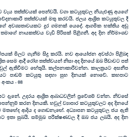
 වැය තත්ත්වයක් පෙන්වයි. වගා කටයුතුවල නියැළුණු අයගේ
ේදනාකාරී තත්ත්වයක් මතු කරවයි. ජලය ආශ්‍රිත කටයුතුවල දී
කුගේ අවශ්‍යතාවයකට දුර ගමනක් යෙදේ. ආගමික භක්තිය අඩු
මාගේ නායකත්වය වැඩි පිරිසක් පිළිගනී. අද දින නිර්මාංශව
පයක් මිලට ගැනීම සිදු කරයි. නව ආයෝජන අවස්ථා පිළිබඳ
‍රිත සෙම ආදී රෝග තත්ත්වයන් නිසා අද දිනයේ ඔබ පීඩාවට පත්
වුල් ඇතිවීමට හේතුයි. කල්පනාකාරීවන්න. කාලත්‍රයට අසනීප
 අයට පාඩම් කටයුතු සඳහා සුභ දිනයක් නොවේ. කහපාට
 අංකය -
08
 දැනේ. උදරය ආශ්‍රිත ආබාධවලින් ප්‍රවේශම් වන්න. නිවසේ
පෙන්නුම් කරන දිනයකි. හවුල් ව්‍යාපාර කටයුතුවලට අද දිනයේ
් මතභේද ආදිය ද ගොඩනැඟේ. අධ්‍යාපන කටයුතුවල ජය ඇති
ට ඉතා සුබයි. සම්මුඛ පරීක්ෂණවල දී ඔබ ජය ලබයි. අද දින