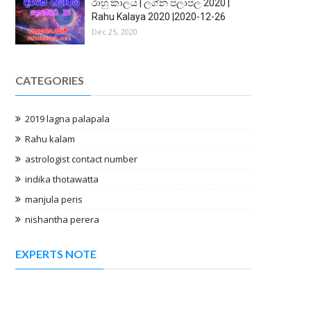
රාහු කාලය | ලග්න පලාපල 2020 |
Rahu Kalaya 2020 |2020-12-26
Dec 25, 2020
CATEGORIES
2019 lagna palapala
Rahu kalam
astrologist contact number
indika thotawatta
manjula peris
nishantha perera
EXPERTS NOTE