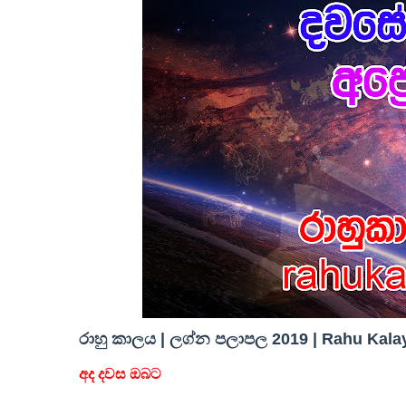
රාහු කාලය | ලග්න පලාපල 2019 | Rahu Kalay
අද දවස ඔබට