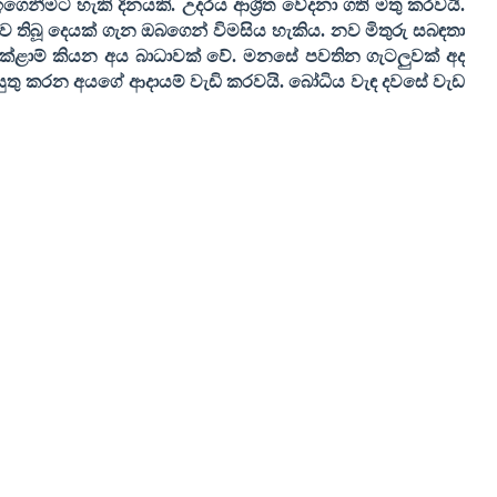
 ඉගෙනීමට හැකි දිනයකි. උදරය ආශ්‍රිත වේදනා ගති මතු කරවයි.
තිබූ දෙයක් ගැන ඔබගෙන් විමසිය හැකිය. නව මිතුරු සබඳතා
 කේළාම් කියන අය බාධාවක් වේ. මනසේ පවතින ගැටලුවක් අද
කටයුතු කරන අයගේ ආදායම් වැඩි කරවයි. බෝධිය වැඳ දවසේ වැඩ