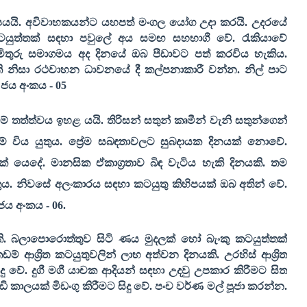
භ උපයයි. අවිවාහකයන්ට යහපත් මංගල යෝග උදා කරයි. උදරයේ
යුත්තක් සඳහා පවුලේ අය සමඟ සහභාගී වේ. රැකියාවේ
 මිතුරු සමාගමය අද දිනයේ ඔබ පීඩාවට පත් කරවිය හැකිය.
ි නිසා රථවාහන ධාවනයේ දී කල්පනාකාරී වන්න. නිල් පාට
ජය අංකය -
05
තත්ත්වය ඉහළ යයි. තිරිසන් සතුන් කෘමීන් වැනි සතුන්ගෙන්
් විය යුතුය. ප්‍රේම සබඳතාවලට සුබදායක දිනයක් නොවේ.
ෙදේ. මානසික ඒකාග්‍රතාව බිඳ වැටිය හැකි දිනයකි. තම
ුතුය. නිවසේ අලංකාරය සඳහා කටයුතු කිහිපයක් ඔබ අතින් වේ.
ජය අංකය -
06
.
කි. බලාපොරොත්තුව සිටි ණය මුදලක් හෝ බැංකු කටයුත්තක්
් ආශ්‍රිත කටයුතුවලින් ලාභ අත්වන දිනයකි. උරහිස් ආශ්‍රිත
දු වේ. දුගී මගී යාචක ආදියන් සඳහා උදවු උපකාර කිරීමට සිත
කාලයක් මිඩංගු කිරීමට සිදු වේ. පංච වර්ණ මල් පූජා කරන්න.