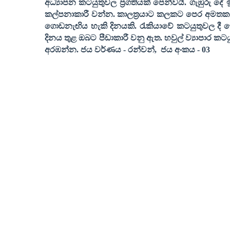
අධ්‍යාපන කටයුතුවල ප්‍රගතියක් පෙන්වයි. ගැඹුරු දේ
කල්පනාකාරී වන්න. කාලත්‍රයාට කලකට පෙර අමතකව 
ගොඩනැඟිය හැකි දිනයකි. රැකියාවේ කටයුතුවල දී
දිනය තුළ ඔබට පීඩාකාරී වනු ඇත. හවුල් ව්‍යාපාර 
අරඹන්න
.
ජය වර්ණය
-
රන්වන්
,
ජය අංකය
- 03