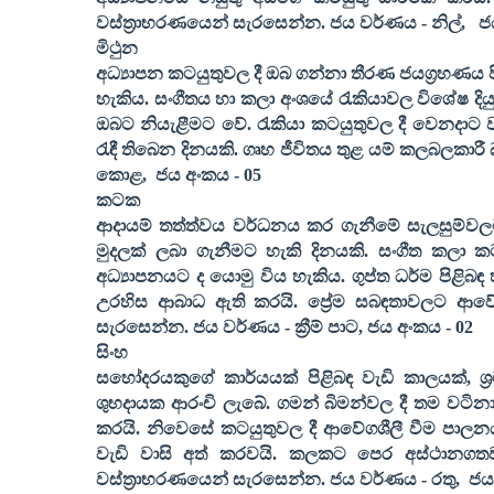
වස්ත්‍රාභරණයෙන් සැරසෙන්න. ජය වර්ණය - නිල්
,
ජ
මිථුන
අධ්‍යාපන කටයුතුවල දී ඔබ ගන්නා තීරණ ජයග්‍රහණය 
හැකිය. සංගීතය හා කලා අංශයේ රැකියාවල විශේෂ ද
ඔබට නියැළීමට වේ. රැකියා කටයුතුවල දී වෙනදාට 
රැඳී තිබෙන දිනයකි. ගෘහ ජීවිතය තුළ යම් කලබලකාරී
කොළ
,
ජය අංකය -
05
කටක
ආදායම් තත්ත්වය වර්ධනය කර ගැනීමේ සැලසුම්ව
මුදලක් ලබා ගැනීමට හැකි දිනයකි. සංගීත කලා ක
අධ්‍යාපනයට ද යොමු විය හැකිය. ගුප්ත ධර්ම පිළිබඳ 
උරහිස ආබාධ ඇති කරයි. ප්‍රේම සබඳතාවලට ආවේගශ
සැරසෙන්න. ජය වර්ණය - ක්‍රීම් පාට
,
ජය අංකය -
02
සිංහ
සහෝදරයකුගේ කාර්යයක් පිළිබඳ වැඩි කාලයක්
,
ශ
ශුභදායක ආරංචි ලැබේ. ගමන් බිමන්වල දී තම වටිනා 
කරයි. නිවෙසේ කටයුතුවල දී ආවේගශීලී වීම පාලනය
වැඩි වාසි අත් කරවයි. කලකට පෙර අස්ථානගතව
වස්ත්‍රාභරණයෙන් සැරසෙන්න. ජය වර්ණය - රතු
,
ජය