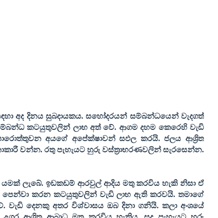
 සඳහා අද දිනය සුබදායකය. සහෝදරයන් සම්බන්ධයෙන් වැදගත්
ම්බන්ධ කටයුතුවලින් ලාභ අත් වේ. ආගම දහම කෙරෙහි වැඩි
පොරොත්තුවන අයගේ අපේක්ෂාවන් සඵල කරයි. ජලය ආශ්‍රිත
නාකාරී වන්න. රතු පැහැයට හුරු වස්ත්‍රාභරණවලින් සැරසෙන්න.
මක් ලැබේ. ඉඩකඩම් ආරවුල් ආදිය මතු කරවිය හැකි නිසා ඒ
ය පෙන්වා කරන කටයුතුවලින් වැඩි ලාභ ඇති කරවයි. තමාගේ
ි වේ. වැඩි දෙනකු අතර විශ්වාසය ඔබ දිනා ගනියි. කලා අංශයේ
උගුර ආශ්‍රිත ආබාධ මතු කරවිය හැකිය. සුදු පැහැයට හුරු