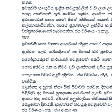
කන්‍යා
ඉඩකඩම් හා භූමිය ආශ්‍රිත කටයුතුවලින් වැඩි ලා
පහළ අසනීපගති ඇති කරවිය හැකිය. ආගමික කට
අවශ්‍යතාවක් සඳහා ගමන් බිමන් කිහිපයක් යෙදේ.
කල්පනාකාරීවන්න. රජයේ දඬුවම්වලට ලක්විය හැක
වස්ත්‍රාභරණයෙන් සැරසෙන්න. ජය වර්ණය - කොළ
,
තුලා
ඉඩකඩම් යාන වාහන අලෙවියේ නියුතු අයගේ ආදායම් 
ඇතිවන ලෙඩ රෝගාදියෙන් අද දිනයේ ඔබ ප්‍රවේශම
සහෝදරයකුගේ කාර්යයක් වෙනුවෙන් කෙටි ගමනක් ය
පෞරුෂත්වය රැක ගැනීමට දැඩි ප්‍රයත්නයක් දැරිය ය
කොළ කහ වර්ණ ඇඳුම් අඳින්න.
ජය වර්ණය - නිල්
,
වෘශ්චික
ළෙන්ගතු ඇසුරක් නිසා සිත් පීඩාවට පත්වන දිනය
පිළිබඳව අද දිනයේ සුභදායක ආරංචියක් ලැබේ. ඉඩකඩම
ආබාධ මතු කරවයි. නිවසේ අලුත්වැඩියා කිහිපයක් සි
පෙළඹෙන දිනයකි. දරුවන්ගේ කටයුතු වෙනුවෙන් වැඩි 
ජය වර්ණය - රතු
,
ජය අංකය -
09