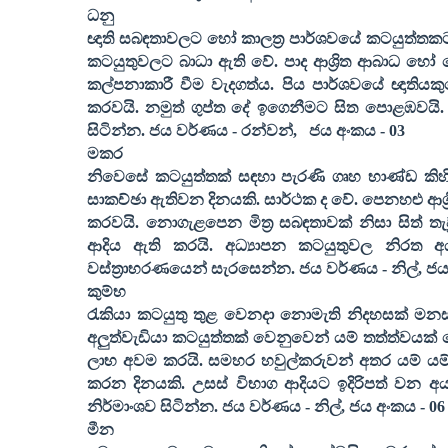
ධනු
ඥාති සබඳතාවලට හෝ කාලත්‍ර පාර්ශවයේ කටයුත්තකට
කටයුතුවලට බාධා ඇති වේ. පාද ආශ්‍රිත ආබාධ හෝ ව
කල්පනාකාරී වීම වැදගත්ය. පිය පාර්ශවයේ ඥාතිය
කරවයි. නමුත් ගුප්ත දේ ඉගෙනීමට සිත පොළඹවයි. ත
සිටින්න. ජය වර්ණය - රන්වන්
,
ජය අංකය -
03
මකර
නිවෙසේ කටයුත්තක් සඳහා පැරණි ගෘහ භාණ්ඩ කිහි
සාකච්ඡා ඇතිවන දිනයකි. සාර්ථක ද වේ. පෙනහළු ආශ්
කරවයි. නොගැළපෙන මිත්‍ර සබඳතාවක් නිසා සිත් තැ
ආදිය ඇති කරයි. අධ්‍යාපන කටයුතුවල නිරත
වස්ත්‍රාභරණයෙන් සැරසෙන්න. ජය වර්ණය - නිල්
,
ජය
කුම්භ
රැකියා කටයුතු තුළ වෙනදා නොමැති නිදහසක් මනසට
අලුත්වැඩියා කටයුත්තක් වෙනුවෙන් යම් තත්ත්වයක් 
ලාභ අවම කරයි. සමහර හවුල්කරුවන් අතර යම් යම
කරන දිනයකි. උසස් විභාග ආදියට ඉදිරිපත් වන අය
නිර්මාංශව සිටින්න. ජය වර්ණය - නිල්
,
ජය අංකය -
06
මීන