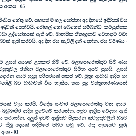
ය අංකය -
05
පිණිස හේතු වේ. යහපත් මංගල යෝජනා අද දිනයේ ඉදිරිපත් විය
ියුණුවක් පෙන්වයි. රෝහල් හෝ බෙහෙත් සම්බන්ධ
කටයුත්තක
වඩා උද්යෝගයක් ඇති වේ. මානසික ඒකාග්‍රතාව වෙනදාට වඩා
 බවක් ඇති කරවයි. අද දින රස කැවිලි දන් දෙන්න. ජය වර්ණය -
ලට උසස් අයගේ උපකාර හිමි වේ. බලාපොරොත්තුව සිටි ණය
ටයුතුවල රැකියා බලාපොරොත්තුව සිටින අයට සුභයි. උසස්
හදාරන අයට සුදුසු පරිසරයක් සකස් වේ. මුත්‍රා ආබාධ ආදිය හා
ීලී බව බාධාවක් විය හැකිය. කහ සුදු වස්ත්‍රාභරණයෙන්
්‍රමයක් වැය කරයි. විදේශ සංචාර බලාපොරොත්තු වන අයට
බඩුබාහිර ආදිය ප්‍රවේශම් කරගන්න. පපුව ආශ්‍රිත වේදනා ඇති
 කරගන්න. අලුත් ඉඩම් ආශ්‍රිතව සිදුකරන කටයුතුවලින් ඔබට
 තිබූ දෙයක් හදිසියේ ඔබට හමු වේ. රතු පැහැයට හුරු
 අංක -
01