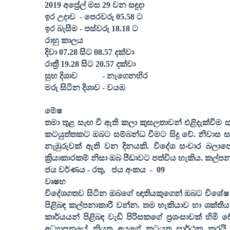
2019
අප්‍රේල්
මස
29
වන සඳුදා
ඉර උදාව
- පෙරවරු
05.58
ට
ඉර බැසීම - පස්වරු
18.18
ට
රාහු කාලය
දිවා
07.28
සිට
08.57
දක්වා
රාත්‍රී
19.28
සිට
20.57
දක්වා
සුභ දිශාව
- නැගෙනහිර
මරු සිටින දිශාව - වයඹ
මේෂ
තමා තුළ සැඟ වී ඇති කලා කුසලතාවන් එළිදැක්වීම
කටයුත්තකට ඔබට සම්බන්ධ වීමට සිදු වේ. නිවාස ස
නැඹුරුවක් ඇති වන දිනයකි. විදේශ සංචාර බලා
ක්‍රියාකාරකම් නිසා ඔබ පීඩාවට පත්විය හැකිය. කල්ප
ජය වර්ණය - රතු
,
ජය අංකය
-
09
වෘෂභ
විදේශගතව සිටින ඔබගේ ඥාතියකුගෙන් ඔබට විශේෂ ය
පිළිබඳ කල්පනාකාරී වන්න. තම හැකියාව හා ශක්ති
කාර්යයන් පිළිබඳ වැඩි පිරිසකගේ ප්‍රශංසාවක් හිම
අධ්‍යාපනයේ නියුතු අයගේ කටයුතු සාර්ථක කරයි. 