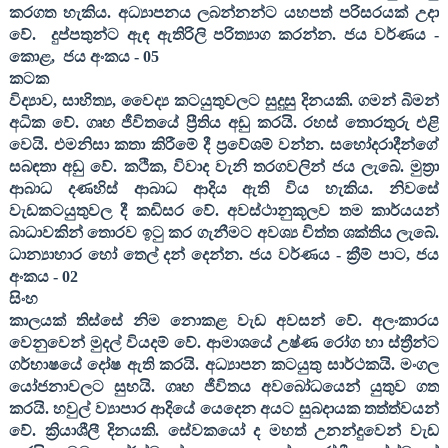
කරගත හැකිය. අධ්‍යාපනය ලබන්නන්ට යහපත් පරිසරයක් උදා
වේ.
දුප්පතුන්ට ඇඳ ඇතිරිලි පරිත්‍යාග කරන්න
. ජය වර්ණය -
කොළ
,
ජය අංකය -
05
කටක
විද්‍යාව
,
සාහිත්‍ය
,
වෛද්‍ය කටයුතුවලට සුදුසු දිනයකි. ගමන් බිමන්
අධික වේ. ගෘහ ජීවිතයේ ප්‍රීතිය අඩු කරයි. රහස් තොරතුරු එළි
වෙයි. එමනිසා කතා කිරීමේ දී ප්‍රවේශම් වන්න. සහෝදරාදීන්ගේ
සබඳතා අඩු වේ. කථික
,
විවාද වැනි තරගවලින් ජය ලැබේ. මුත්‍රා
ආබාධ දණහිස් ආබාධ ආදිය ඇති විය හැකිය. නිවසේ
වැඩකටයුතුවල දී කඩිසර වේ. අවස්ථානුකූලව තම කාර්යයන්
බාධාවකින් තොරව ඉටු කර ගැනීමට අවශ්‍ය චිත්ත ශක්තිය ලැබේ.
ධාන්‍යාහාර හෝ තෙල් දන් දෙන්න
. ජය වර්ණය - ක්‍රීම් පාට
,
ජය
අංකය -
02
සිංහ
කාලයක් තිස්සේ නිම නොකළ වැඩ අවසන් වේ. අලංකාරය
වෙනුවෙන් මුදල් වියදම් වේ. ආමාශයේ උෂ්ණ රෝග හා ස්ත්‍රීන්ට
ගර්භාෂයේ දෝෂ ඇති කරයි. අධ්‍යාපන කටයුතු සාර්ථකයි. මංගල
යෝජනාවලට සුභයි. ගෘහ ජීවිතය අවබෝධයෙන් යුතුව ගත
කරයි. හවුල් ව්‍යාපාර ආදියේ යෙදෙන අයට සුබදායක තත්ත්වයන්
වේ. ක්‍රියාශීලී දිනයකි. සේවකයෝ ද මහත් උනන්දුවෙන් වැඩ