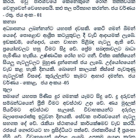
කරයි. මවු පාර්ශ්වයේ කෙනෙකුගේ රෝගී තත්ත්වයක්
වෙනුවෙන් වෙහෙසෙයි. කළු තල පරිත්‍යාග කරන්න
. ජය වර්ණය
- රතු
,
ජය අංක -
01
කන්‍යා
අධ්‍යාපනය ලබන්නන්ට යහපත් දවසකි. කෙටි ගමන් බිමන්
යෙදේ. පොළොව ආශ්‍රිත කටයුතුවල දී වැඩි ආදායමක් ලැබේ.
ඉඩකඩම්
,
ගේදොර
,
යාන වාහන පිළිබඳ ගැටලු ඇති වේ.
ප්‍රයෝගවලට හසු වීමට සිදු වේ. ප්‍රේම සබඳතාවලට බාධා
පැමිණිය හැකිය. උෂ්ණාධික රෝග හට ගනී. චිත්ත ශක්තියෙන්
සියලු ගැටලුවලට මුහුණ දුන්නොත් ජය ලැබේ. උද්යෝගයෙන්
වැඩ කළ හැකි දිනයකි. බොහෝ කාලයක් තිස්සේ පැවතුණු
ගැටලුවක් විසඳේ. කුරුල්ලන්ට කෑමට ආහාර දමන්න
. ජය
වර්ණය - කොළ
,
ජය අංකය -
05
තුලා
තමාගේ යහපත පිණිස දුර ගමනක් යෑමට සිදු වේ. දූ දරුවන්
සම්බන්ධයෙන් ප්‍රීති වීමට අවස්ථාව උදා වේ. ණය මුදලක්
පියවීමට අවස්ථාව සැලසේ. විවාහකයන්ට දරුඵල
බලාපොරොත්තු ඉටුවන දිනයකි. සේවක පාර්ශවයෙන් ගැටලු
සහගත දේ වේ. රැකියා ස්ථානයේ කාර්යක්ෂමව වැඩ කරයි.
රජයේ ගෞරවයට හා ප්‍රසිද්ධියට පත්වේ. රාජකාරියේ දී ප්‍රශංසා
හිමි වේ. විවාහයෙන් දේපළ ලැබේ. උපක්‍රම යොදා කරන