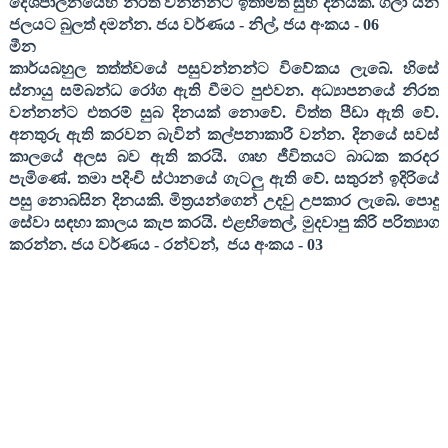
දේශපාලනයෙහි නිරත වන්නන්ට ඉතාමත් සුභ දිනයකි. ගලා යන
ජලයට බුලත් දමන්න
. ජය වර්ණය - නිල්
,
ජය අංකය -
06
මීන
කාර්යබහුල තත්ත්වයේ පසුවන්නන්ට විවේකය ලැබේ. හිසේ
ස්නායු සම්බන්ධ රෝග ඇති වීමට පුළුවන. අධ්‍යාපනයේ නිරත
වන්නන්ට එතරම් සුබ දිනයක් නොවේ. චිත්ත පීඩා ඇති වේ.
අනතුරු ඇති කරවන බැවින් කල්පනාකාරී වන්න. දිනයේ සවස්
කාලයේ අලස බව ඇති කරයි. ගෘහ ජීවිතයට බාධක කරදර
පැමිණේ. තමා පදිංචි ස්ථානයේ ගැටලු ඇති වේ. සතුරන් ඉදිරියේ
පසු නොබසින දිනයකි. මිත්‍රයන්ගෙන් උදවු උපකාර ලැබේ. පොදු
සේවා සඳහා කාලය කැප කරයි. එළඟිතෙල්
,
මුදවාපු කිරි පරිත්‍යාග
කරන්න
.
ජය වර්ණය
-
රන්වන්
,
ජය අංකය
- 03