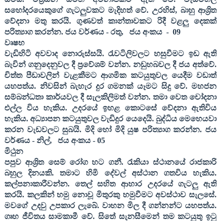
සහෝදරයෙකුගේ ගැටලුවකට මැදිහත් වේ. උරහිස්
,
බාහු ආශ්‍රිත
වේදනා මතු කරයි. ගුණවත් කාන්තාවකට රිදී වළලු දෙකක්
පරිත්‍යාග කරන්න
. ජය වර්ණය - රතු
,
ජය අංකය
-
09
වෘෂභ
වැඩිහිටි අවවාද නොරුස්සයි. රැවටිලිවලට හසුවීමට ඉඩ ඇති
බැවින් ගනුදෙනුවල දී ප්‍රවේශම් වන්න. නඩුහබවල දී ජය අත්වේ.
චිත්ත පීඩාවලින් වැළකීමට ආගමික කටයුතුවල යෙදීම වඩාත්
යහපත්ය. නිවසින් බැහැර දුර ගමනක් යෑමට සිදු වේ. මහජන
සම්බන්ධතා කාර්යවල දී සැලකිලිමත් වන්න. තමා වෙත චෝදනා
එල්ල විය හැකිය. උදරයේ ඉහළ කොටසේ වේදනා ඇතිවිය
හැකිය. අධ්‍යාපන කටයුතුවල වැඩිදුර යෙදෙයි. බුද්ධිය මෙහෙයවා
කරන වැඩවලට සුබයි. මිදි හෝ මිදි යුෂ පරිත්‍යාග කර
න්න. ජය
වර්ණය - නිල්
,
ජය අංකය -
05
මිථුන
පපුව ආශ්‍රිත සෙම් රෝග හට ගනී. රැකියා ස්ථානයේ රාජකාරි
බහුල දිනයකි. තමාට හිමි දේවල් අස්ථාන ගතවිය හැකිය.
කල්පනාකාරීවන්න. තෙල් සහිත ආහාර උදරයේ ගැටලු ඇති
කරයි. කලකින් හමු නොවූ මිතුරකු හමුවීමට අවස්ථාව සැලසේ.
මවගේ උදවු උපකාර ලැබේ. වාහන මිල දී ගන්නන්ට යහපත්ය.
ගෘහ ජීවිතය සාමකාමී වේ. සිතේ සැනසීමෙන් තම කටයුතු ඉටු