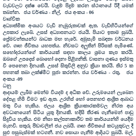
වැඩවලට දක්ෂ වෙයි. වැඳුම් පිදුම් කරන ස්ථානයේ රිදී යමක්
තබන්න
.
ජය වර්ණය - නිල්
,
ජය අංකය -
06
වෘශ්චික
අධ්‍යාත්මික අංශයට වැඩි නැඹුරුතාවක් ඇත. වැඩිහිටියන්ගේ
උපකාර ලැබේ. උසස් අධ්‍යාපනයට ජයයි. පියාට ඉතාම සුබයි.
ප්‍රේමවන්තයන්ට බාධක මඟ හැරේ. අඹුසැමි සබඳතා වර්ධනය
වේ. ගෘහ ජීවිතය යහපත්ය. නිවසට අලුතින් පිරිසක් පැමිණේ.
සහෝදරයන්ගේ කාර්යයක් සඳහා කාලය ශ්‍රමය කැප කරයි.
ඔබගේ උපදෙස් බොහෝ දෙනා පිළිගනිති. වාසනා ගුණය ඉස්මතු
වී පෙනෙන දිනයකි. උසස් සිතුවිලි අනුව ක්‍රියා කරයි. තිර
5
ක
පහනක් තබා ලක්ෂ්මීට පූජා කරන්න
. ජය වර්ණය - රතු
,
ජය
අංකය -
09
ධනු
ආදායම් ලැබීම මෙන්ම වියදම් ද අධික වේ. උරුමයෙන් ලැබෙන
දේපළ හිමි වීමට ඉඩ ඇත. උරහිස් හෝ පෙනහළු ආශ්‍රිත ආබාධ
මතු විය හැකිය. ජලය ආශ්‍රිත ක්‍රියාකාරකම්වල නිරත අය
අවධාන‍යෙන් සිටිය යුතු දිනයකි. හදිසි තීරණ ගැනීමෙන් පාඩු
සිදුවිය හැකිය. එම නිසා කල්පනාකාරීව තම කාර්යයන්හි යෙදීම
මැනවි. සතුරු පීඩාවලින් ජය ලබයි. ගෘහ ජීවිතයේ කටයුතුවල දී
සුළු පසුබැස්මක් හටගනී. නව සොයා ගැනීම් ආදියට සුබයි. මල්
,