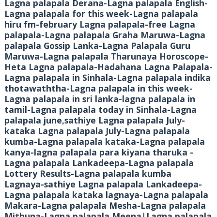
Lagna palapala Derana-Lagna palapala English-
Lagna palapala for this week-Lagna palapala
hiru fm-february Lagna palapala-free Lagna
palapala-Lagna palapala Graha Maruwa-Lagna
palapala Gossip Lanka-Lagna Palapala Guru
Maruwa-Lagna palapala Tharunaya Horoscope-
Heta Lagna palapala-Hadahana Lagna Palapala-
Lagna palapala in Sinhala-Lagna palapala indika
thotawaththa-Lagna palapala in this week-
Lagna palapala in sri lanka-lagna palapala in
tamil-Lagna palapala today in Sinhala-Lagna
palapala june,sathiye Lagna palapala July-
kataka Lagna palapala July-Lagna palapala
kumba-Lagna palapala kataka-Lagna palapala
kanya-lagna palapala para kiyana tharuka -
Lagna palapala Lankadeepa-Lagna palapala
Lottery Results-Lagna palapala kumba
Lagnaya-sathiye Lagna palapala Lankadeepa-
Lagna palapala kataka lagnaya-Lagna palapala
Makara-Lagna palapala Mesha-Lagna palapala
Mithuna-Lagna palapala Meena|Lagna palapala