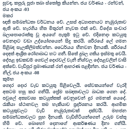
සුවඳ
,
කපුරු පූජා තබා ස්තෝත්‍ර කියන්න
. ජය වර්ණය - රන්වන්
,
ජය අංකය -
03
මකර
ඥාති සම්බන්ධතා වර්ධනය වේ. උසස් අධ්‍යාපනයට නැඹුරුතාව
ඇති වේ. හැරගිය හිත මිතුරන් නැවත එක් වේ. විදේශ සංචාර
බලාපොරොත්තු වූ අයගේ පැතුම් ඉටු වේ. එදිනෙදා කටයුතු
වෙනදාට වඩා උද්යෝගයෙන් සිදු කරයි. ශරීරයේ ලේ ගමන
පිළිබඳ සැලකිලිමත්වන්න. ධෛර්යය හීනවන දිනයකි. ශරීරයේ
දෙඅත් ආශ්‍රිත රෝගාබාධ හට ගනී. සිතේ දුබල ගතිය ඉස්මතු වෙයි.
දේපළ ඉඩකඩම් ගෙවල් දොරවල් වැනි නිශ්චල දේපළවලින් වාසි
අත්වේ. වැඩිපුර ප්‍රමාණයක් රන් ආභරණ පළඳින්න
. ජය වර්ණය -
නිල්
,
ජය අංකය -
08
කුම්භ
ගෙදර දොර වැඩ කටයුතු පිළිවෙලයි. සේවකයන්ගේ වැරදි
අතටම හසු කර ගනියි. ප්‍රේම සබඳතාවලට බාධක ගෙන දේ.
පවුලේ අත්‍යවශ්‍ය කටයුත්තක් වෙනුවෙන් දුර ගමනක් යෙදේ.
රැකියා ස්ථානවල තම හැකියාව ප්‍රදර්ශනය කරයි. ආගමික
කටයුතුවලට වැඩි නැඹුරුතාවක් දක්වයි. මහජන
සම්බන්ධතාවලට සුභ දිනයකි. වැඩිහිටියන්ගෙන් උරුම වස්තු
හිමි වේ. බොහෝ දෙනාගේ ආකර්ෂණය දිනා ගනියි.