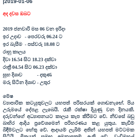
|2019-01-06
අද දවස ඔබට
201
9
ජනවාරි
මස 0
6
වන ඉරිදා
ඉර උදාව
- පෙරවරු 06.
24
ට
ඉර බැසීම
- පස්වරු 18.
08
ට
රාහු කාලය
දිවා 16.
54
සිට 18.
23
දක්වා
රාත්‍රී 04.
54
සිට 06.
23
දක්වා
සුභ දිශාව
- දකුණ
මරු සිටින දිශාව - උතුර
මේෂ
ව්‍යාපාරික කටයුතුවලට යහපත් පරිසරයක් ගොඩනැඟේ. පිය
උරුමයේ දේපළ ලැබෙයි. රැකී රක්ෂා දියුණු වන දිනයකි.
දරුවන්ගේ අධ්‍යාපනයට කාලය කැප කිරීමට වේ. නිවසේ බඩු
බාහිර ආදිය ප්‍රවේශමෙන් පරිහරණය කළ යුතුය. කැඩීම්
බිඳීම්වලට හේතු වේ. ආදායම් ලැබීම් අතින් යහපත් මට්ටමක
සිටියි. මිත්‍රයන් සමඟ අමනාපකම් ඇති වේ. වැඩිමහල්